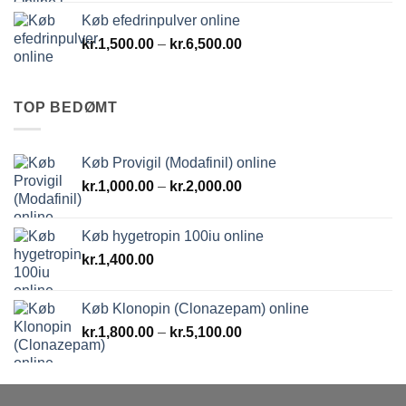
til
Køb efedrinpulver online
kr.1,800.00
Prisinterval:
kr.
1,500.00
–
kr.
6,500.00
kr.1,500.00
til
kr.6,500.00
TOP BEDØMT
Køb Provigil (Modafinil) online
Prisinterval:
kr.
1,000.00
–
kr.
2,000.00
kr.1,000.00
til
Køb hygetropin 100iu online
kr.2,000.00
kr.
1,400.00
Køb Klonopin (Clonazepam) online
Prisinterval:
kr.
1,800.00
–
kr.
5,100.00
kr.1,800.00
til
kr.5,100.00