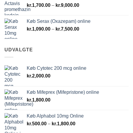
Prisinterval:
kr.
1,700.00
–
kr.
9,000.00
kr.1,700.00
til
Køb Serax (Oxazepam) online
kr.9,000.00
Prisinterval:
kr.
1,090.00
–
kr.
7,500.00
kr.1,090.00
til
kr.7,500.00
UDVALGTE
Køb Cytotec 200 mcg online
kr.
2,000.00
Køb Mifeprex (Mifepristone) online
kr.
1,800.00
Køb Alphabol 10mg Online
Prisinterval:
kr.
500.00
–
kr.
1,800.00
kr.500.00