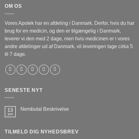
OM OS
Vores Apotek har en afdeling i Danmark. Derfor, hvis du har
brug for en medicin, og den er tilgængelig i Danmark,
leverer vi den med 2 dage, men hvis medicinen er i vores
andre afdelinger ud af Danmark, vil leveringen tage cirka 5
til 7 dage.
SENESTE NYT
Nembutal Beskrivelse
13
jun
Ingen
kommentarer
til
Nembutal
TILMELD DIG NYHEDSBREV
Beskrivelse