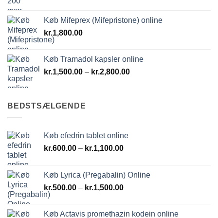
Køb Mifeprex (Mifepristone) online
kr.
1,800.00
Køb Tramadol kapsler online
Prisinterval:
kr.
1,500.00
–
kr.
2,800.00
kr.1,500.00
til
kr.2,800.00
BEDSTSÆLGENDE
Køb efedrin tablet online
Prisinterval:
kr.
600.00
–
kr.
1,100.00
kr.600.00
til
Køb Lyrica (Pregabalin) Online
kr.1,100.00
Prisinterval:
kr.
500.00
–
kr.
1,500.00
kr.500.00
til
Køb Actavis promethazin kodein online
kr.1,500.00