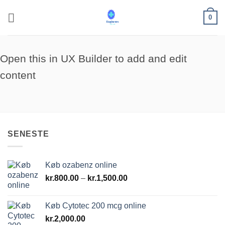
Fortsæt
0
til
indhold
Open this in UX Builder to add and edit
content
SENESTE
Køb ozabenz online
Prisinterval:
kr.
800.00
–
kr.
1,500.00
kr.800.00
til
Køb Cytotec 200 mcg online
kr.1,500.00
kr.
2,000.00