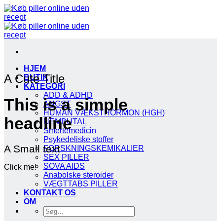
Fortsæt
til
indhold
HJEM
A Cute Title
BUTIK
KATEGORI
ADD & ADHD
This is a simple
ANGST
HUMAN VÆKSTHORMON (HGH)
headline
NEMBUTAL
Smertemedicin
Psykedeliske stoffer
A Small text
FORSKNINGSKEMIKALIER
SEX PILLER
SOVA AIDS
Click me!
Anabolske steroider
VÆGTTABS PILLER
KONTAKT OS
OM
Søg
efter: