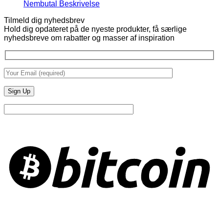
Ingen
Nembutal Beskrivelse
kommentarer
Tilmeld dig nyhedsbrev
til
Hold dig opdateret på de nyeste produkter, få særlige
Nembutal
nyhedsbreve om rabatter og masser af inspiration
Beskrivelse
B