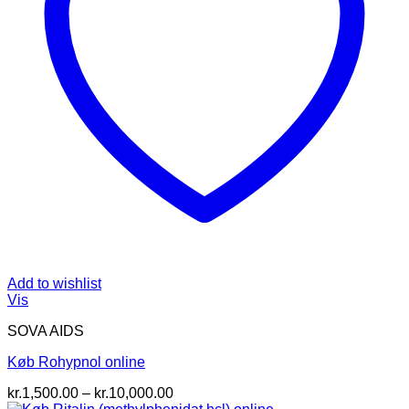
Add to wishlist
Vis
SOVA AIDS
Køb Rohypnol online
Prisinterval:
kr.
1,500.00
–
kr.
10,000.00
kr.1,500.00