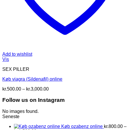
Add to wishlist
Vis
SEX PILLER
Køb viagra (Sildenafil) online
Prisinterval:
kr.
500.00
–
kr.
3,000.00
kr.500.00
til
Follow us on Instagram
kr.3,000.00
No images found.
Seneste
Køb ozabenz online
kr.
800.00
–