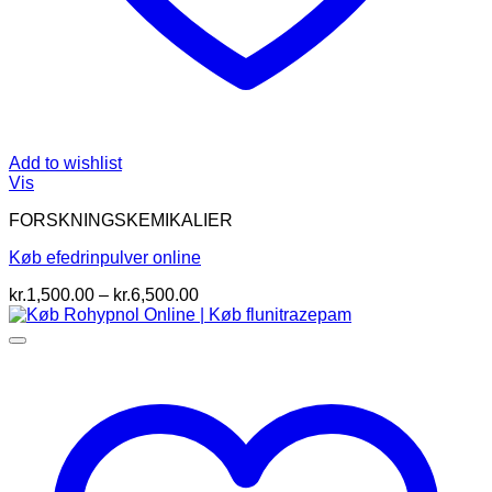
Add to wishlist
Vis
FORSKNINGSKEMIKALIER
Køb efedrinpulver online
Prisinterval:
kr.
1,500.00
–
kr.
6,500.00
kr.1,500.00
til
kr.6,500.00