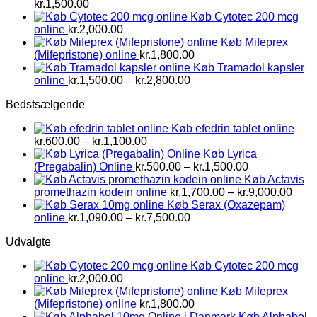
Prisinterval:
kr.
1,500.00
kr.800.00
Køb Cytotec 200 mcg
til
online
kr.
2,000.00
kr.1,500.00
Køb Mifeprex
(Mifepristone) online
kr.
1,800.00
Køb Tramadol kapsler
Prisinterval:
online
kr.
1,500.00
–
kr.
2,800.00
kr.1,500.00
Bedstsælgende
til
kr.2,800.00
Køb efedrin tablet online
Prisinterval:
kr.
600.00
–
kr.
1,100.00
kr.600.00
Køb Lyrica
til
Prisinterval:
(Pregabalin) Online
kr.
500.00
–
kr.
1,500.00
kr.1,100.00
kr.500.00
Køb Actavis
til
Prisi
promethazin kodein online
kr.
1,700.00
–
kr.
9,000.00
kr.1,500.00
kr.1,
Køb Serax (Oxazepam)
Prisinterval:
til
online
kr.
1,090.00
–
kr.
7,500.00
kr.1,090.00
kr.9,
Udvalgte
til
kr.7,500.00
Køb Cytotec 200 mcg
online
kr.
2,000.00
Køb Mifeprex
(Mifepristone) online
kr.
1,800.00
Køb Alphabol