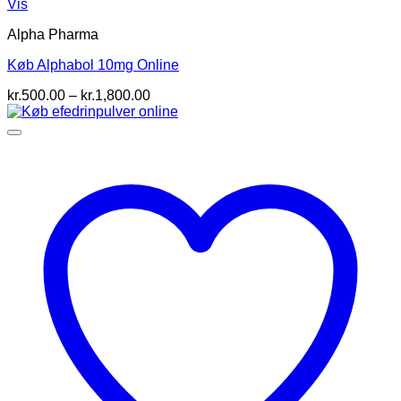
Vis
Alpha Pharma
Køb Alphabol 10mg Online
Prisinterval:
kr.
500.00
–
kr.
1,800.00
kr.500.00
til
kr.1,800.00