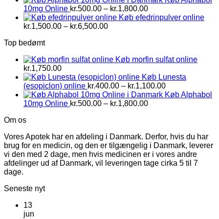
Prisinterval:
10mg Online
kr.
500.00
–
kr.
1,800.00
kr.500.00
Køb efedrinpulver online
Prisinterval:
til
kr.
1,500.00
–
kr.
6,500.00
kr.1,500.00
kr.1,800.00
Top bedømt
til
kr.6,500.00
Køb morfin sulfat online
kr.
1,750.00
Køb Lunesta
Prisinterval:
(esopiclon) online
kr.
400.00
–
kr.
1,100.00
kr.400.00
Køb Alphabol
Prisinterval:
til
10mg Online
kr.
500.00
–
kr.
1,800.00
kr.500.00
kr.1,100.00
Om os
til
kr.1,800.00
Vores Apotek har en afdeling i Danmark. Derfor, hvis du har
brug for en medicin, og den er tilgængelig i Danmark, leverer
vi den med 2 dage, men hvis medicinen er i vores andre
afdelinger ud af Danmark, vil leveringen tage cirka 5 til 7
dage.
Seneste nyt
13
jun