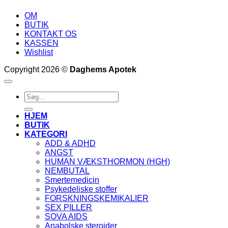
OM
BUTIK
KONTAKT OS
KASSEN
Wishlist
Copyright 2026 ©
Daghems Apotek
Søg
efter:
HJEM
BUTIK
KATEGORI
ADD & ADHD
ANGST
HUMAN VÆKSTHORMON (HGH)
NEMBUTAL
Smertemedicin
Psykedeliske stoffer
FORSKNINGSKEMIKALIER
SEX PILLER
SOVA AIDS
Anabolske steroider