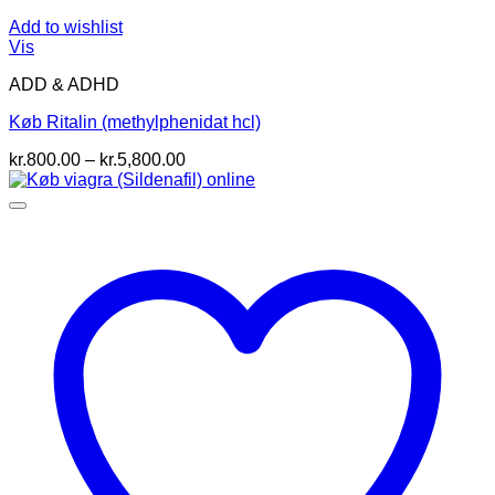
Add to wishlist
Vis
ADD & ADHD
Køb Ritalin (methylphenidat hcl)
Prisinterval:
kr.
800.00
–
kr.
5,800.00
kr.800.00
til
kr.5,800.00