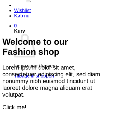
Wishlist
Køb nu
0
Kurv
Welcome to our
Fashion shop
Ingen varer i kurven.
Lorem ipsum dolor sit amet,
consectetuer adipiscing elit, sed diam
Tilbage til shoppen
nonummy nibh euismod tincidunt ut
laoreet dolore magna aliquam erat
volutpat.
Click me!