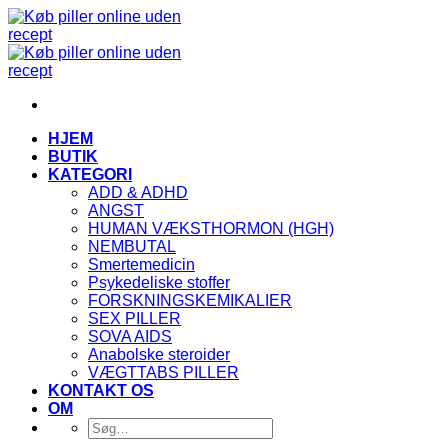
Fortsæt
til
indhold
HJEM
BUTIK
KATEGORI
ADD & ADHD
ANGST
HUMAN VÆKSTHORMON (HGH)
NEMBUTAL
Smertemedicin
Psykedeliske stoffer
FORSKNINGSKEMIKALIER
SEX PILLER
SOVA AIDS
Anabolske steroider
VÆGTTABS PILLER
KONTAKT OS
OM
Søg
efter: