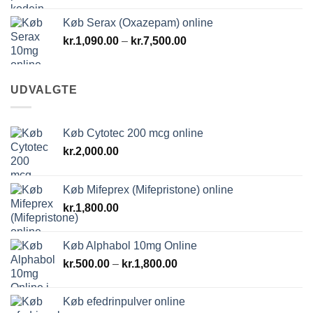
til
Køb Serax (Oxazepam) online
kr.9,000.00
Prisinterval:
kr.
1,090.00
–
kr.
7,500.00
kr.1,090.00
til
kr.7,500.00
UDVALGTE
Køb Cytotec 200 mcg online
kr.
2,000.00
Køb Mifeprex (Mifepristone) online
kr.
1,800.00
Køb Alphabol 10mg Online
Prisinterval:
kr.
500.00
–
kr.
1,800.00
kr.500.00
til
Køb efedrinpulver online
kr.1,800.00