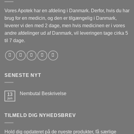
Vores Apotek har en afdeling i Danmark. Derfor, hvis du har
brug for en medicin, og den er tilgængelig i Danmark,
leverer vi den med 2 dage, men hvis medicinen er i vores
andre afdelinger ud af Danmark, vil leveringen tage cirka 5
til 7 dage.
SENESTE NYT
Nembutal Beskrivelse
13
jun
Ingen
kommentarer
til
Nembutal
TILMELD DIG NYHEDSBREV
Beskrivelse
Hold dig opdateret på de nyeste produkter, få særlige