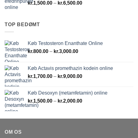
Prisinterval:
kr.
1,500.00
–
kr.
6,500.00
kr.1,500.00
til
kr.6,500.00
TOP BEDØMT
Køb Testosteron Enanthate Online
Prisinterval:
kr.
800.00
–
kr.
3,000.00
kr.800.00
til
Køb Actavis promethazin kodein online
kr.3,000.00
Prisinterval:
kr.
1,700.00
–
kr.
9,000.00
kr.1,700.00
til
Køb Desoxyn (metamfetamin) online
kr.9,000.00
Prisinterval:
kr.
1,500.00
–
kr.
2,000.00
kr.1,500.00
til
kr.2,000.00
OM OS