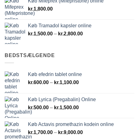
Køb Mifeprex (Mifepristone) online
kr.
1,800.00
Køb Tramadol kapsler online
Prisinterval:
kr.
1,500.00
–
kr.
2,800.00
kr.1,500.00
til
kr.2,800.00
BEDSTSÆLGENDE
Køb efedrin tablet online
Prisinterval:
kr.
600.00
–
kr.
1,100.00
kr.600.00
til
Køb Lyrica (Pregabalin) Online
kr.1,100.00
Prisinterval:
kr.
500.00
–
kr.
1,500.00
kr.500.00
til
Køb Actavis promethazin kodein online
kr.1,500.00
Prisinterval:
kr.
1,700.00
–
kr.
9,000.00
kr.1,700.00