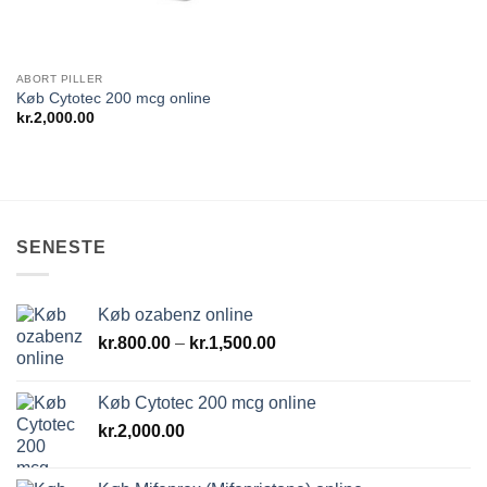
ABORT PILLER
Køb Cytotec 200 mcg online
kr.
2,000.00
SENESTE
Køb ozabenz online
Prisinterval:
kr.
800.00
–
kr.
1,500.00
kr.800.00
til
Køb Cytotec 200 mcg online
kr.1,500.00
kr.
2,000.00