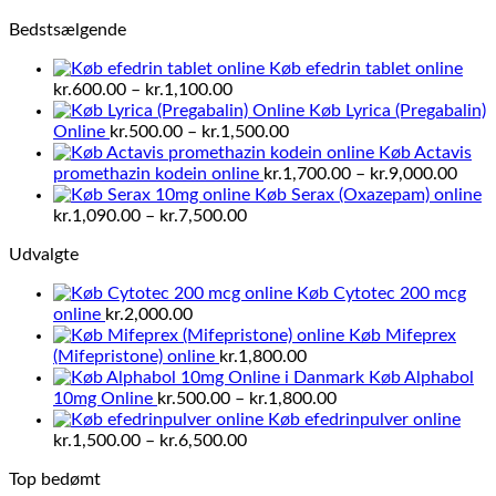
kr.1,500.00
Bedstsælgende
til
kr.2,800.00
Køb efedrin tablet online
Prisinterval:
kr.
600.00
–
kr.
1,100.00
kr.600.00
Køb Lyrica (Pregabalin)
til
Prisinterval:
Online
kr.
500.00
–
kr.
1,500.00
kr.1,100.00
kr.500.00
Køb Actavis
til
Prisi
promethazin kodein online
kr.
1,700.00
–
kr.
9,000.00
kr.1,500.00
kr.1,
Køb Serax (Oxazepam) online
Prisinterval:
til
kr.
1,090.00
–
kr.
7,500.00
kr.1,090.00
kr.9,
Udvalgte
til
kr.7,500.00
Køb Cytotec 200 mcg
online
kr.
2,000.00
Køb Mifeprex
(Mifepristone) online
kr.
1,800.00
Køb Alphabol
Prisinterval:
10mg Online
kr.
500.00
–
kr.
1,800.00
kr.500.00
Køb efedrinpulver online
Prisinterval:
til
kr.
1,500.00
–
kr.
6,500.00
kr.1,500.00
kr.1,800.00
Top bedømt
til