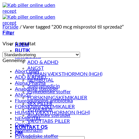
Fortsæt
til
indhold
Forside
/
Varer tagged “200 mcg misprostol til sprzedaż”
Filter
Viser 1 resultat
HJEM
BUTIK
KATEGORI
Gennemse
ADD & ADHD
ANGST
Abort piller
HUMAN VÆKSTHORMON (HGH)
ADD & ADHD
NEMBUTAL
Alpha Pharma
Smertemedicin
Anabolske steroider
Psykedeliske stoffer
ANGST
FORSKNINGSKEMIKALIER
Fluoroquinolon antibiotika
SEX PILLER
FORSKNINGSKEMIKALIER
SOVA AIDS
HUMAN VÆKSTHORMON (HGH)
Anabolske steroider
NEMBUTAL
VÆGTTABS PILLER
Opioid
KONTAKT OS
Promethazin
OM
Psykedeliske stoffer
Søg