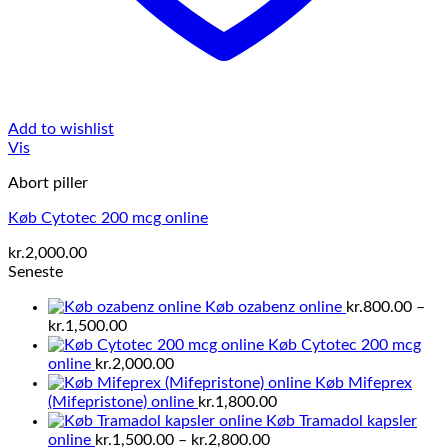
Add to wishlist
Vis
Abort piller
Køb Cytotec 200 mcg online
kr.
2,000.00
Seneste
Køb ozabenz online
kr.
800.00
–
Prisinterval:
kr.
1,500.00
kr.800.00
Køb Cytotec 200 mcg
til
online
kr.
2,000.00
kr.1,500.00
Køb Mifeprex
(Mifepristone) online
kr.
1,800.00
Køb Tramadol kapsler
Prisinterval:
online
kr.
1,500.00
–
kr.
2,800.00