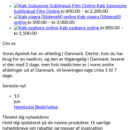
kr.6,500.00
Køb Suboxone
Prisinterva
Sublingual Film Online
kr.
800.00
–
kr.
2,200.00
kr.800.00
Køb viagra (Sildenafil)
Prisinterval:
til
online
kr.
500.00
–
kr.
3,000.00
kr.500.00
kr.2,200.0
Køb ozabenz online
kr.
800.00
–
Prisinterval:
til
kr.
1,500.00
kr.800.00
kr.3,000.00
Om os
til
kr.1,500.00
Vores Apotek har en afdeling i Danmark. Derfor, hvis du har
brug for en medicin, og den er tilgængelig i Danmark, leverer
vi den med 2 dage, men hvis medicinen er i vores andre
afdelinger ud af Danmark, vil leveringen tage cirka 5 til 7
dage.
Seneste nyt
13
jun
Ingen
Nembutal Beskrivelse
kommentarer
Tilmeld dig nyhedsbrev
til
Hold dig opdateret på de nyeste produkter, få særlige
Nembutal
nyhedsbreve om rabatter og masser af inspiration
Beskrivelse