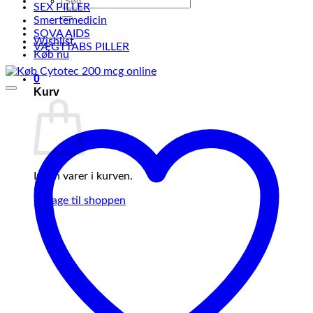
SEX PILLER
efter:
Smertemedicin
SOVA AIDS
Wishlist
VÆGTTABS PILLER
Køb nu
0
Kurv
Ingen varer i kurven.
Tilbage til shoppen