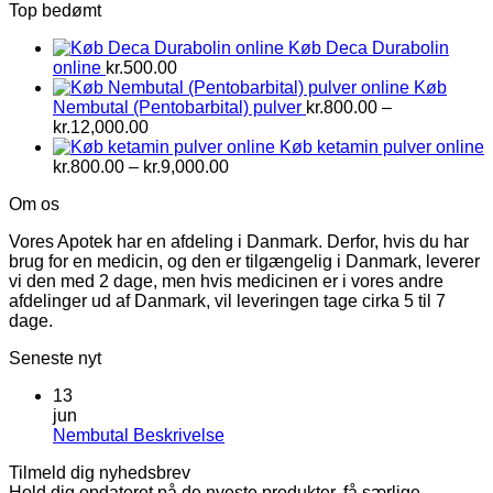
Top bedømt
til
kr.6,500.00
Køb Deca Durabolin
online
kr.
500.00
Køb
Nembutal (Pentobarbital) pulver
kr.
800.00
–
Prisinterval:
kr.
12,000.00
kr.800.00
Køb ketamin pulver online
til
Prisinterval:
kr.
800.00
–
kr.
9,000.00
kr.12,000.00
kr.800.00
Om os
til
kr.9,000.00
Vores Apotek har en afdeling i Danmark. Derfor, hvis du har
brug for en medicin, og den er tilgængelig i Danmark, leverer
vi den med 2 dage, men hvis medicinen er i vores andre
afdelinger ud af Danmark, vil leveringen tage cirka 5 til 7
dage.
Seneste nyt
13
jun
Ingen
Nembutal Beskrivelse
kommentarer
Tilmeld dig nyhedsbrev
til
Hold dig opdateret på de nyeste produkter, få særlige
Nembutal