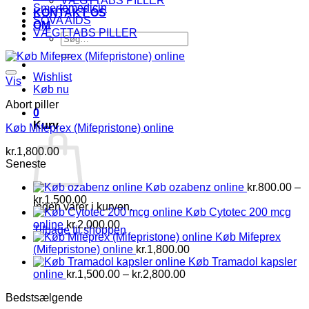
VÆGTTABS PILLER
Smertemedicin
KONTAKT OS
SOVA AIDS
OM
VÆGTTABS PILLER
Søg
efter:
Wishlist
Add to wishlist
Vis
Køb nu
Abort piller
0
Kurv
Køb Mifeprex (Mifepristone) online
kr.
1,800.00
Seneste
Køb ozabenz online
kr.
800.00
–
Prisinterval:
kr.
1,500.00
Ingen varer i kurven.
kr.800.00
Køb Cytotec 200 mcg
til
online
kr.
2,000.00
Tilbage til shoppen
kr.1,500.00
Køb Mifeprex
(Mifepristone) online
kr.
1,800.00
Køb Tramadol kapsler
Prisinterval:
online
kr.
1,500.00
–
kr.
2,800.00
kr.1,500.00
Bedstsælgende
til