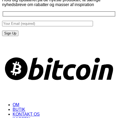
nyhedsbreve om rabatter og masser af inspiration
Beskrivelse
B
OM
BUTIK
KONTAKT OS