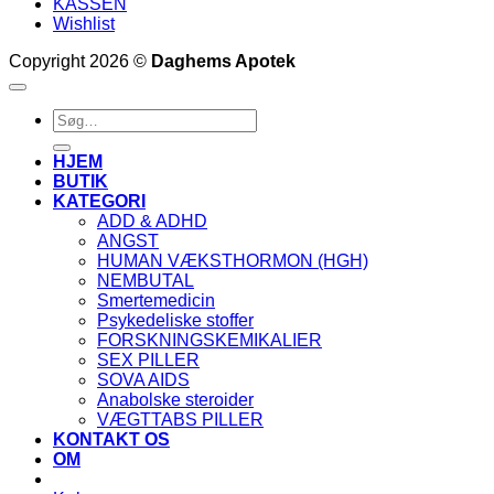
KASSEN
Wishlist
Copyright 2026 ©
Daghems Apotek
Søg
efter:
HJEM
BUTIK
KATEGORI
ADD & ADHD
ANGST
HUMAN VÆKSTHORMON (HGH)
NEMBUTAL
Smertemedicin
Psykedeliske stoffer
FORSKNINGSKEMIKALIER
SEX PILLER
SOVA AIDS
Anabolske steroider
VÆGTTABS PILLER
KONTAKT OS
OM