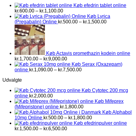
kr.2,800.00
Køb efedrin tablet online
Prisinterval:
kr.
600.00
–
kr.
1,100.00
kr.600.00
Køb Lyrica
til
Prisinterval:
(Pregabalin) Online
kr.
500.00
–
kr.
1,500.00
kr.1,100.00
kr.500.00
til
kr.1,500.00
Køb Actavis promethazin kodein online
Prisinterval:
kr.
1,700.00
–
kr.
9,000.00
kr.1,700.00
Køb Serax (Oxazepam)
til
Prisinterval:
online
kr.
1,090.00
–
kr.
7,500.00
kr.9,000.00
kr.1,090.00
Udvalgte
til
kr.7,500.00
Køb Cytotec 200 mcg
online
kr.
2,000.00
Køb Mifeprex
(Mifepristone) online
kr.
1,800.00
Køb Alphabol
Prisinterval:
10mg Online
kr.
500.00
–
kr.
1,800.00
kr.500.00
Køb efedrinpulver online
Prisinterval:
til
kr.
1,500.00
–
kr.
6,500.00
kr.1,500.00
kr.1,800.00