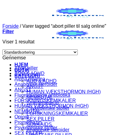
Fortsæt
til
indhold
Forside
/
Varer tagged “abort piller til salg online”
Filter
Viser 1 resultat
Gennemse
HJEM
Abort piller
BUTIK
ADD & ADHD
KATEGORI
Alpha Pharma
ADD & ADHD
Anabolske steroider
ANGST
ANGST
HUMAN VÆKSTHORMON (HGH)
Fluoroquinolon antibiotika
NEMBUTAL
FORSKNINGSKEMIKALIER
Smertemedicin
HUMAN VÆKSTHORMON (HGH)
Psykedeliske stoffer
NEMBUTAL
FORSKNINGSKEMIKALIER
Opioid
SEX PILLER
Promethazin
SOVA AIDS
Psykedeliske stoffer
Anabolske steroider
SEX PILLER