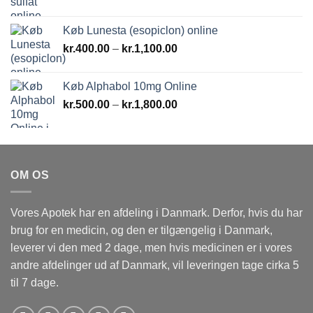
Køb Lunesta (esopiclon) online
Prisinterval:
kr.
400.00
–
kr.
1,100.00
kr.400.00
til
Køb Alphabol 10mg Online
kr.1,100.00
Prisinterval:
kr.
500.00
–
kr.
1,800.00
kr.500.00
til
kr.1,800.00
OM OS
Vores Apotek har en afdeling i Danmark. Derfor, hvis du har
brug for en medicin, og den er tilgængelig i Danmark,
leverer vi den med 2 dage, men hvis medicinen er i vores
andre afdelinger ud af Danmark, vil leveringen tage cirka 5
til 7 dage.