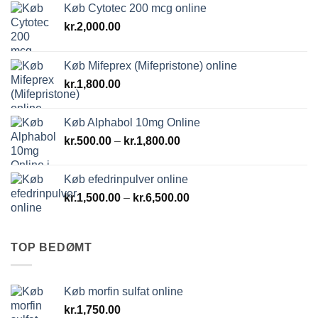
Køb Cytotec 200 mcg online
kr.
2,000.00
Køb Mifeprex (Mifepristone) online
kr.
1,800.00
Køb Alphabol 10mg Online
Prisinterval:
kr.
500.00
–
kr.
1,800.00
kr.500.00
til
Køb efedrinpulver online
kr.1,800.00
Prisinterval:
kr.
1,500.00
–
kr.
6,500.00
kr.1,500.00
til
kr.6,500.00
TOP BEDØMT
Køb morfin sulfat online
kr.
1,750.00