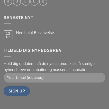
SENESTE NYT
Nembutal Beskrivelse
13
jun
Ingen
kommentarer
til
Nembutal
TILMELD DIG NYHEDSBREV
Beskrivelse
Hold dig opdateret på de nyeste produkter, få særlige
nyhedsbreve om rabatter og masser af inspiration