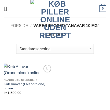
Fortsæt
0
til
indhold
FORSIDE
/
VARER TAGGED “ANAVAR 10 MG”
FILTER
Add to
wishlist
ANABOLSKE STEROIDER
Køb Anavar (Oxandrolone)
online
kr.
1,500.00