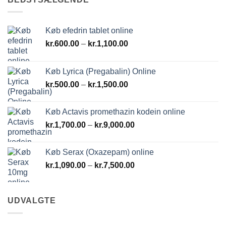
Køb efedrin tablet online
Prisinterval:
kr.
600.00
–
kr.
1,100.00
kr.600.00
til
Køb Lyrica (Pregabalin) Online
kr.1,100.00
Prisinterval:
kr.
500.00
–
kr.
1,500.00
kr.500.00
til
Køb Actavis promethazin kodein online
kr.1,500.00
Prisinterval:
kr.
1,700.00
–
kr.
9,000.00
kr.1,700.00
til
Køb Serax (Oxazepam) online
kr.9,000.00
Prisinterval:
kr.
1,090.00
–
kr.
7,500.00
kr.1,090.00
til
kr.7,500.00
UDVALGTE