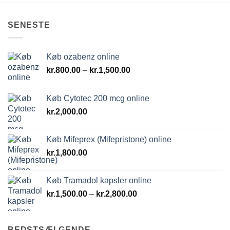
SENESTE
Køb ozabenz online
Prisinterval:
kr.
800.00
–
kr.
1,500.00
kr.800.00
til
Køb Cytotec 200 mcg online
kr.1,500.00
kr.
2,000.00
Køb Mifeprex (Mifepristone) online
kr.
1,800.00
Køb Tramadol kapsler online
Prisinterval:
kr.
1,500.00
–
kr.
2,800.00
kr.1,500.00
til
kr.2,800.00
BEDSTSÆLGENDE