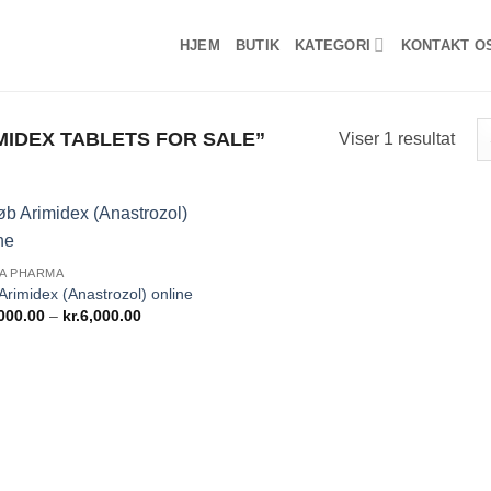
HJEM
BUTIK
KATEGORI
KONTAKT O
IDEX TABLETS FOR SALE”
Viser 1 resultat
Add to
A PHARMA
wishlist
Arimidex (Anastrozol) online
Prisinterval:
000.00
–
kr.
6,000.00
kr.1,000.00
til
kr.6,000.00