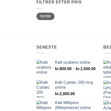
FILTRER EFTER PRIS
Mindste
Højeste
FILTER
pris
pris
SENESTE
BE
Køb ozabenz online
Prisinter
kr.
800.00
–
kr.
1,500.00
kr.800.0
til
Køb Cytotec 200 mcg
kr.1,500
online
kr.
2,000.00
Køb Mifeprex
(Mifepristone) online