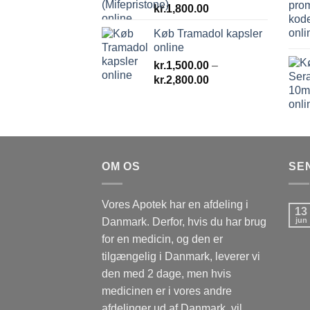
kr.
1,800.00
Køb Tramadol kapsler
online
kr.
1,500.00
–
Prisinterval:
kr.
2,800.00
kr.1,500.00
til
kr.2,800.00
OM OS
SE
Vores Apotek har en afdeling i
13
Danmark. Derfor, hvis du har brug
jun
for en medicin, og den er
tilgængelig i Danmark, leverer vi
den med 2 dage, men hvis
medicinen er i vores andre
afdelinger ud af Danmark, vil