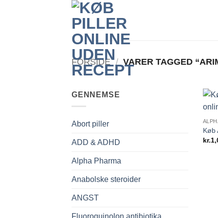
Fortsæt
til
indhold
FORSIDE
/
VARER TAGGED “ARIM
GENNEMSE
ALPH
Abort piller
Køb 
kr.
1,
ADD & ADHD
Alpha Pharma
Anabolske steroider
ANGST
Fluoroquinolon antibiotika