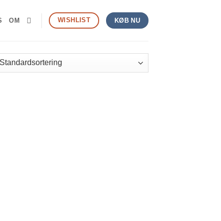
WISHLIST
S
OM
KØB NU