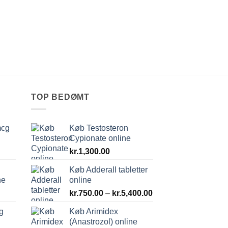
TOP BEDØMT
mcg
Køb Testosteron
Cypionate online
kr.
1,300.00
Køb Adderall tabletter
ne
online
Prisinterval:
kr.
750.00
–
kr.
5,400.00
kr.750.00
g
Køb Arimidex
til
(Anastrozol) online
kr.5,400.00