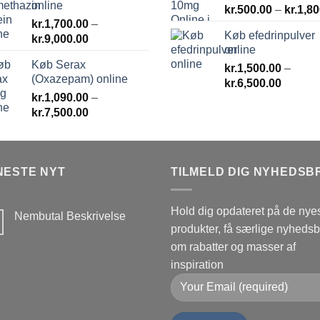
online
kr.
500.00
–
kr.
1,80
kr.
1,700.00
–
Køb efedrinpulver
Prisinterval:
kr.
9,000.00
online
kr.1,700.00
Køb Serax
til
kr.
1,500.00
–
(Oxazepam) online
Prisinte
kr.9,000.00
kr.
6,500.00
kr.
1,090.00
–
kr.1,50
Prisinterval:
kr.
7,500.00
til
kr.1,090.00
kr.6,50
til
kr.7,500.00
NESTE NYT
TILMELD DIG NYHEDSB
Hold dig opdateret på de nye
Nembutal Beskrivelse
produkter, få særlige nyheds
Ingen
kommentarer
om rabatter og masser af
til
Nembutal
inspiration
Beskrivelse