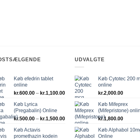
DSTSÆLGENDE
UDVALGTE
Køb efedrin tablet
Køb Cytotec 200 
online
online
val:
Prisinterval:
0
kr.
600.00
–
kr.
1,100.00
kr.
2,000.00
kr.600.00
Køb Lyrica
Køb Mifeprex
til
.00
(Pregabalin) Online
(Mifepristone) onli
kr.1,100.00
Prisinterval:
kr.
500.00
–
kr.
1,500.00
kr.
1,800.00
kr.500.00
Køb Actavis
Køb Alphabol 10m
til
promethazin kodein
Online
kr.1,500.00