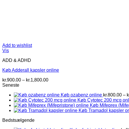
Add to wishlist
Vis
ADD & ADHD
Køb Adderall kapsler online
Prisinterval:
kr.
900.00
–
kr.
1,800.00
kr.900.00
Seneste
til
Køb ozabenz online
kr.
800.00
–
k
kr.1,800.00
Køb Cytotec 200 mcg onl
Køb Mifeprex (Mife
Køb Tramadol kapsler on
Bedstsælgende