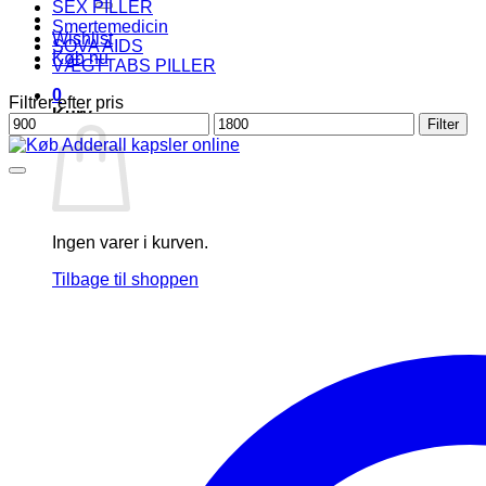
SEX PILLER
Smertemedicin
Wishlist
SOVA AIDS
Køb nu
VÆGTTABS PILLER
0
Filtrer efter pris
Kurv
Mindste
Højeste
Filter
pris
pris
Ingen varer i kurven.
Tilbage til shoppen