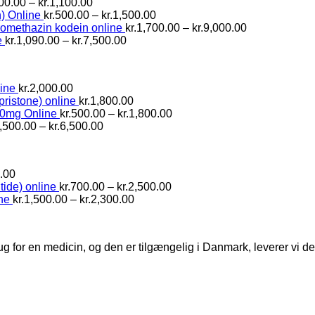
Prisinterval:
00.00
–
kr.
1,100.00
kr.600.00
Prisinterval:
) Online
kr.
500.00
–
kr.
1,500.00
til
kr.500.00
Prisinterval:
romethazin kodein online
kr.
1,700.00
–
kr.
9,000.00
kr.1,100.00
Prisinterval:
til
kr.1,700.00
e
kr.
1,090.00
–
kr.
7,500.00
kr.1,090.00
kr.1,500.00
til
til
kr.9,000.00
kr.7,500.00
ine
kr.
2,000.00
pristone) online
kr.
1,800.00
Prisinterval:
10mg Online
kr.
500.00
–
kr.
1,800.00
Prisinterval:
kr.500.00
,500.00
–
kr.
6,500.00
kr.1,500.00
til
til
kr.1,800.00
kr.6,500.00
.00
Prisinterval:
tide) online
kr.
700.00
–
kr.
2,500.00
Prisinterval:
kr.700.00
ne
kr.
1,500.00
–
kr.
2,300.00
kr.1,500.00
til
til
kr.2,500.00
kr.2,300.00
ug for en medicin, og den er tilgængelig i Danmark, leverer vi 