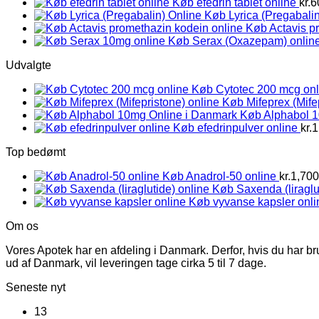
Køb efedrin tablet online
kr.
6
Køb Lyrica (Pregabalin
Køb Actavis p
Køb Serax (Oxazepam) onlin
Udvalgte
Køb Cytotec 200 mcg onl
Køb Mifeprex (Mife
Køb Alphabol 
Køb efedrinpulver online
kr.
1
Top bedømt
Køb Anadrol-50 online
kr.
1,700
Køb Saxenda (liraglu
Køb vyvanse kapsler onli
Om os
Vores Apotek har en afdeling i Danmark. Derfor, hvis du har br
ud af Danmark, vil leveringen tage cirka 5 til 7 dage.
Seneste nyt
13