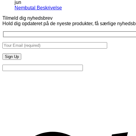
jun
Ingen
Nembutal Beskrivelse
kommentarer
Tilmeld dig nyhedsbrev
til
Hold dig opdateret på de nyeste produkter, få særlige nyhedsb
Nembutal
Beskrivelse