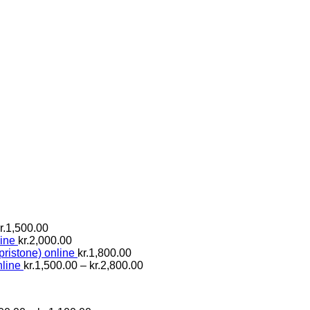
Prisinterval:
r.
1,500.00
kr.800.00
ine
kr.
2,000.00
til
pristone) online
kr.
1,800.00
kr.1,500.00
Prisinterval:
line
kr.
1,500.00
–
kr.
2,800.00
kr.1,500.00
til
kr.2,800.00