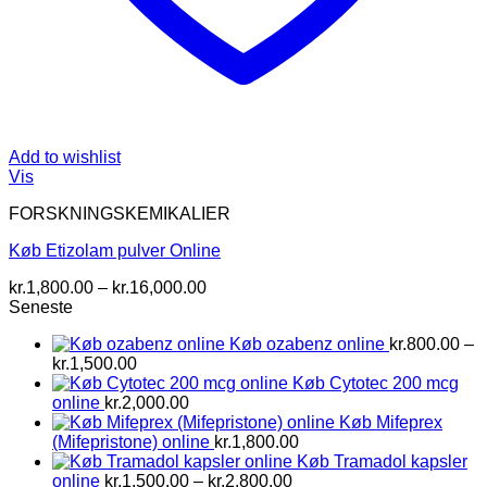
Add to wishlist
Vis
FORSKNINGSKEMIKALIER
Køb Etizolam pulver Online
Prisinterval:
kr.
1,800.00
–
kr.
16,000.00
kr.1,800.00
Seneste
til
Køb ozabenz online
kr.
800.00
–
kr.16,000.00
Prisinterval:
kr.
1,500.00
kr.800.00
Køb Cytotec 200 mcg
til
online
kr.
2,000.00
kr.1,500.00
Køb Mifeprex
(Mifepristone) online
kr.
1,800.00
Køb Tramadol kapsler
Prisinterval:
online
kr.
1,500.00
–
kr.
2,800.00