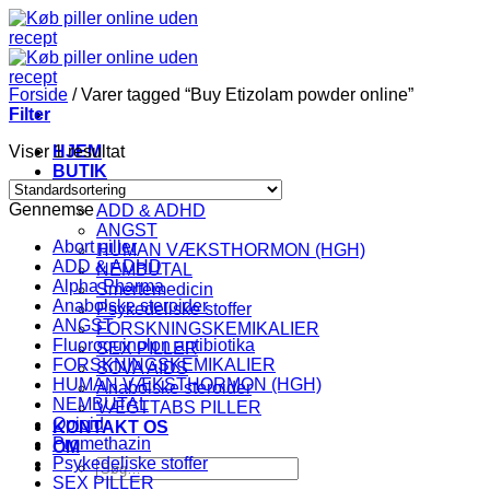
Fortsæt
til
indhold
Forside
/
Varer tagged “Buy Etizolam powder online”
Filter
Viser 1 resultat
HJEM
BUTIK
KATEGORI
Gennemse
ADD & ADHD
ANGST
Abort piller
HUMAN VÆKSTHORMON (HGH)
ADD & ADHD
NEMBUTAL
Alpha Pharma
Smertemedicin
Anabolske steroider
Psykedeliske stoffer
ANGST
FORSKNINGSKEMIKALIER
Fluoroquinolon antibiotika
SEX PILLER
FORSKNINGSKEMIKALIER
SOVA AIDS
HUMAN VÆKSTHORMON (HGH)
Anabolske steroider
NEMBUTAL
VÆGTTABS PILLER
Opioid
KONTAKT OS
Promethazin
OM
Psykedeliske stoffer
Søg
SEX PILLER
efter: