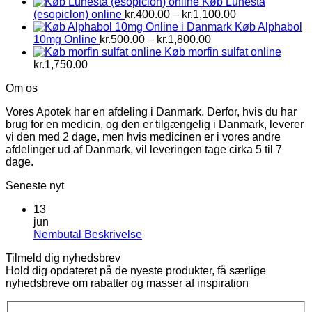
Køb Lunesta
Prisinterval:
(esopiclon) online
kr.
400.00
–
kr.
1,100.00
kr.400.00
Køb Alphabol
Prisinterval:
til
10mg Online
kr.
500.00
–
kr.
1,800.00
kr.500.00
kr.1,100.00
Køb morfin sulfat online
til
kr.
1,750.00
kr.1,800.00
Om os
Vores Apotek har en afdeling i Danmark. Derfor, hvis du har
brug for en medicin, og den er tilgængelig i Danmark, leverer
vi den med 2 dage, men hvis medicinen er i vores andre
afdelinger ud af Danmark, vil leveringen tage cirka 5 til 7
dage.
Seneste nyt
13
jun
Ingen
Nembutal Beskrivelse
kommentarer
Tilmeld dig nyhedsbrev
til
Hold dig opdateret på de nyeste produkter, få særlige
Nembutal
nyhedsbreve om rabatter og masser af inspiration
Beskrivelse