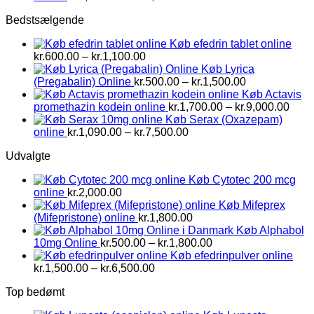
kr.1,500.00
Bedstsælgende
til
kr.2,800.00
Køb efedrin tablet online
Prisinterval:
kr.
600.00
–
kr.
1,100.00
kr.600.00
Køb Lyrica
til
Prisinterval:
(Pregabalin) Online
kr.
500.00
–
kr.
1,500.00
kr.1,100.00
kr.500.00
Køb Actavis
til
Prisi
promethazin kodein online
kr.
1,700.00
–
kr.
9,000.00
kr.1,500.00
kr.1,
Køb Serax (Oxazepam)
Prisinterval:
til
online
kr.
1,090.00
–
kr.
7,500.00
kr.1,090.00
kr.9,
Udvalgte
til
kr.7,500.00
Køb Cytotec 200 mcg
online
kr.
2,000.00
Køb Mifeprex
(Mifepristone) online
kr.
1,800.00
Køb Alphabol
Prisinterval:
10mg Online
kr.
500.00
–
kr.
1,800.00
kr.500.00
Køb efedrinpulver online
Prisinterval:
til
kr.
1,500.00
–
kr.
6,500.00
kr.1,500.00
kr.1,800.00
Top bedømt
til
kr.6,500.00