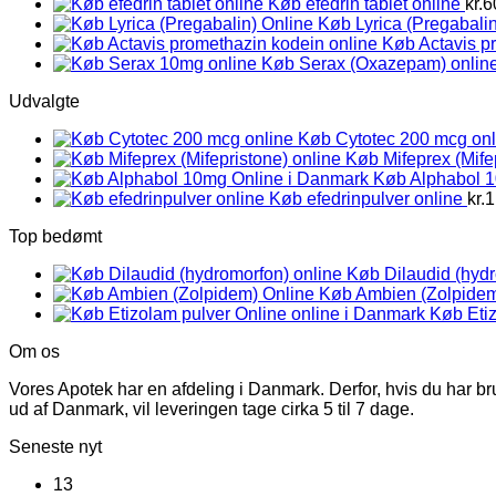
Køb efedrin tablet online
kr.
6
Køb Lyrica (Pregabalin
Køb Actavis p
Køb Serax (Oxazepam) onlin
Udvalgte
Køb Cytotec 200 mcg onl
Køb Mifeprex (Mife
Køb Alphabol 
Køb efedrinpulver online
kr.
1
Top bedømt
Køb Dilaudid (hydr
Køb Ambien (Zolpidem
Køb Etiz
Om os
Vores Apotek har en afdeling i Danmark. Derfor, hvis du har br
ud af Danmark, vil leveringen tage cirka 5 til 7 dage.
Seneste nyt
13