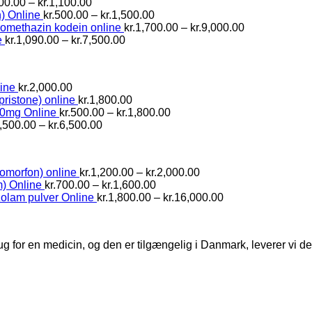
Prisinterval:
00.00
–
kr.
1,100.00
kr.600.00
Prisinterval:
) Online
kr.
500.00
–
kr.
1,500.00
til
kr.500.00
Prisinterval:
romethazin kodein online
kr.
1,700.00
–
kr.
9,000.00
kr.1,100.00
Prisinterval:
til
kr.1,700.00
e
kr.
1,090.00
–
kr.
7,500.00
kr.1,090.00
kr.1,500.00
til
til
kr.9,000.00
kr.7,500.00
ine
kr.
2,000.00
pristone) online
kr.
1,800.00
Prisinterval:
10mg Online
kr.
500.00
–
kr.
1,800.00
Prisinterval:
kr.500.00
,500.00
–
kr.
6,500.00
kr.1,500.00
til
til
kr.1,800.00
kr.6,500.00
Prisinterval:
omorfon) online
kr.
1,200.00
–
kr.
2,000.00
Prisinterval:
kr.1,200.00
) Online
kr.
700.00
–
kr.
1,600.00
kr.700.00
til
Prisinterval:
olam pulver Online
kr.
1,800.00
–
kr.
16,000.00
til
kr.2,000.00
kr.1,800.00
kr.1,600.00
til
kr.16,000.00
ug for en medicin, og den er tilgængelig i Danmark, leverer vi 