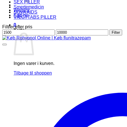
SEX PILLER
Smertemedicin
Wishlist
SOVA AIDS
Køb nu
VÆGTTABS PILLER
0
Filtrer efter pris
Kurv
Mindste
Højeste
Filter
pris
pris
Ingen varer i kurven.
Tilbage til shoppen