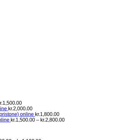
Prisinterval:
r.
1,500.00
kr.800.00
ine
kr.
2,000.00
til
pristone) online
kr.
1,800.00
kr.1,500.00
Prisinterval:
line
kr.
1,500.00
–
kr.
2,800.00
kr.1,500.00
til
kr.2,800.00