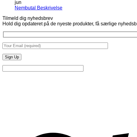
jun
Ingen
Nembutal Beskrivelse
kommentarer
Tilmeld dig nyhedsbrev
til
Hold dig opdateret på de nyeste produkter, få særlige nyhedsb
Nembutal
Beskrivelse