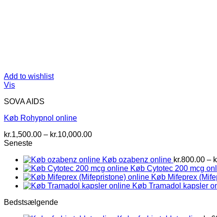
Add to wishlist
Vis
SOVA AIDS
Køb Rohypnol online
Prisinterval:
kr.
1,500.00
–
kr.
10,000.00
kr.1,500.00
Seneste
til
Køb ozabenz online
kr.
800.00
–
k
kr.10,000.00
Køb Cytotec 200 mcg onl
Køb Mifeprex (Mife
Køb Tramadol kapsler on
Bedstsælgende