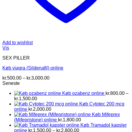
Add to wishlist
Vis
SEX PILLER
Køb viagra (Sildenafil) online
Prisinterval:
kr.
500.00
–
kr.
3,000.00
kr.500.00
Seneste
til
Køb ozabenz online
kr.
800.00
–
kr.3,000.00
Prisinterval:
kr.
1,500.00
kr.800.00
Køb Cytotec 200 mcg
til
online
kr.
2,000.00
kr.1,500.00
Køb Mifeprex
(Mifepristone) online
kr.
1,800.00
Køb Tramadol kapsler
Prisinterval:
online
kr.
1,500.00
–
kr.
2,800.00