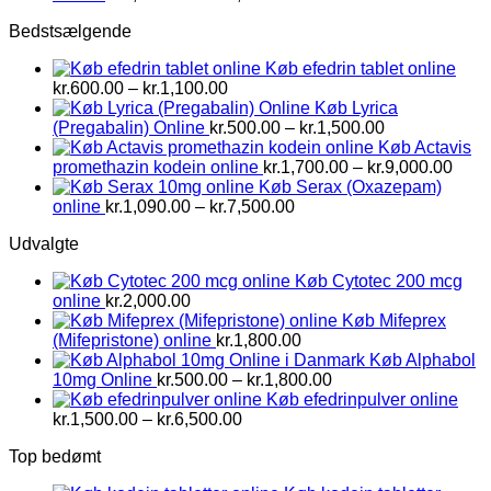
kr.1,500.00
Bedstsælgende
til
kr.2,800.00
Køb efedrin tablet online
Prisinterval:
kr.
600.00
–
kr.
1,100.00
kr.600.00
Køb Lyrica
til
Prisinterval:
(Pregabalin) Online
kr.
500.00
–
kr.
1,500.00
kr.1,100.00
kr.500.00
Køb Actavis
til
Prisi
promethazin kodein online
kr.
1,700.00
–
kr.
9,000.00
kr.1,500.00
kr.1,
Køb Serax (Oxazepam)
Prisinterval:
til
online
kr.
1,090.00
–
kr.
7,500.00
kr.1,090.00
kr.9,
Udvalgte
til
kr.7,500.00
Køb Cytotec 200 mcg
online
kr.
2,000.00
Køb Mifeprex
(Mifepristone) online
kr.
1,800.00
Køb Alphabol
Prisinterval:
10mg Online
kr.
500.00
–
kr.
1,800.00
kr.500.00
Køb efedrinpulver online
Prisinterval:
til
kr.
1,500.00
–
kr.
6,500.00
kr.1,500.00
kr.1,800.00
Top bedømt
til
kr.6,500.00