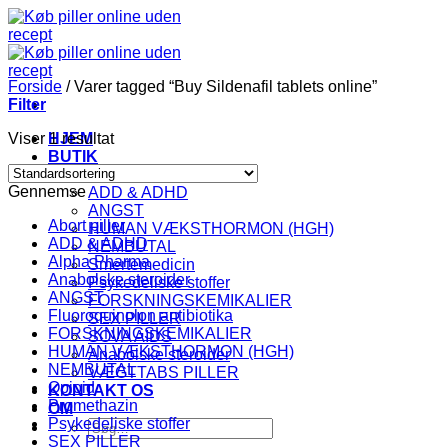
Fortsæt
til
indhold
Forside
/
Varer tagged “Buy Sildenafil tablets online”
Filter
Viser 1 resultat
HJEM
BUTIK
KATEGORI
Gennemse
ADD & ADHD
ANGST
Abort piller
HUMAN VÆKSTHORMON (HGH)
ADD & ADHD
NEMBUTAL
Alpha Pharma
Smertemedicin
Anabolske steroider
Psykedeliske stoffer
ANGST
FORSKNINGSKEMIKALIER
Fluoroquinolon antibiotika
SEX PILLER
FORSKNINGSKEMIKALIER
SOVA AIDS
HUMAN VÆKSTHORMON (HGH)
Anabolske steroider
NEMBUTAL
VÆGTTABS PILLER
Opioid
KONTAKT OS
Promethazin
OM
Psykedeliske stoffer
Søg
SEX PILLER
efter: