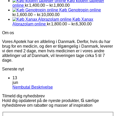
Køb kodein tabletter
Prisinterval:
online
kr.
1,400.00
–
kr.
1,800.00
kr.1,400.00
Køb Genotropin online
Prisinterval:
til
kr.
1,600.00
–
kr.
10,000.00
kr.1,600.00
kr.1,800.00
Køb Xanax
til
Prisinterval:
Alprazolam online
kr.
1,800.00
–
kr.
6,300.00
kr.10,000.00
kr.1,800.00
Om os
til
kr.6,300.00
Vores Apotek har en afdeling i Danmark. Derfor, hvis du har
brug for en medicin, og den er tilgængelig i Danmark, leverer
vi den med 2 dage, men hvis medicinen er i vores andre
afdelinger ud af Danmark, vil leveringen tage cirka 5 til 7
dage.
Seneste nyt
13
jun
Ingen
Nembutal Beskrivelse
kommentarer
Tilmeld dig nyhedsbrev
til
Hold dig opdateret på de nyeste produkter, få særlige
Nembutal
nyhedsbreve om rabatter og masser af inspiration
Beskrivelse