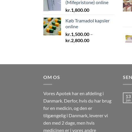
(Mifepristone) online
kr.
1,800.00
Køb Tramadol kapsler
online
kr.
1,500.00
–
Prisinterval:
kr.
2,800.00
kr.1,500.00
til
kr.2,800.00
OM OS
SEN
Vores Apotek har en afdeling i
13
Danmark. Derfor, hvis du har brug
jun
for en medicin, og den er
tilgængelig i Danmark, leverer vi
den med 2 dage, men hvis
medicinen er i vores andre