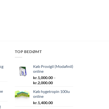
TOP BEDØMT
cg
Køb Provigil (Modafinil)
online
kr.
1,000.00
–
Prisinterval:
kr.
2,000.00
kr.1,000.00
ne
Køb hygetropin 100iu
til
online
kr.2,000.00
kr.
1,400.00
g