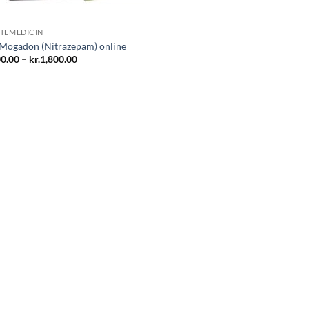
TEMEDICIN
Mogadon (Nitrazepam) online
Prisinterval:
0.00
–
kr.
1,800.00
kr.800.00
til
kr.1,800.00