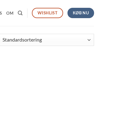
KØB NU
WISHLIST
S
OM