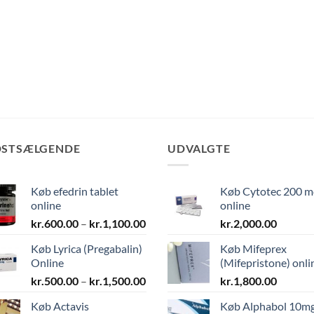
DSTSÆLGENDE
UDVALGTE
Køb efedrin tablet
Køb Cytotec 200 m
online
online
val:
Prisinterval:
0
kr.
600.00
–
kr.
1,100.00
kr.
2,000.00
kr.600.00
Køb Lyrica (Pregabalin)
Køb Mifeprex
til
00
Online
(Mifepristone) onli
kr.1,100.00
Prisinterval:
kr.
500.00
–
kr.
1,500.00
kr.
1,800.00
kr.500.00
Køb Actavis
Køb Alphabol 10m
til