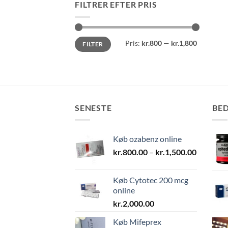
FILTRER EFTER PRIS
Mindste
Højeste
Pris:
kr.800
—
kr.1,800
FILTER
pris
pris
SENESTE
BE
Køb ozabenz online
Prisinter
kr.
800.00
–
kr.
1,500.00
kr.800.0
til
Køb Cytotec 200 mcg
kr.1,500.
online
kr.
2,000.00
Køb Mifeprex