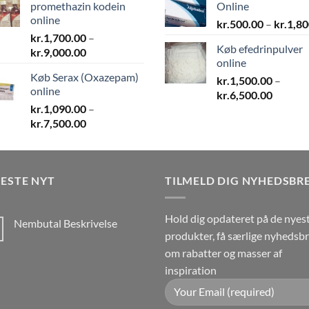
promethazin kodein
Online
kr.1,500.00
online
kr.
500.00
–
kr.
1,80
kr.
1,700.00
–
Køb efedrinpulver
Prisinterval:
kr.
9,000.00
online
kr.1,700.00
Køb Serax (Oxazepam)
til
kr.
1,500.00
–
online
Prisinte
kr.9,000.00
kr.
6,500.00
kr.
1,090.00
–
kr.1,50
Prisinterval:
kr.
7,500.00
til
kr.1,090.00
kr.6,50
til
kr.7,500.00
ESTE NYT
TILMELD DIG NYHEDSBR
Hold dig opdateret på de nyes
Nembutal Beskrivelse
produkter, få særlige nyhedsb
Ingen
kommentarer
om rabatter og masser af
til
Nembutal
inspiration
Beskrivelse