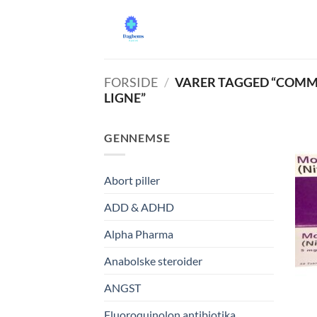
Fortsæt
til
indhold
FORSIDE
/
VARER TAGGED “COMM
LIGNE”
GENNEMSE
Abort piller
ADD & ADHD
Alpha Pharma
Anabolske steroider
ANGST
Fluoroquinolon antibiotika