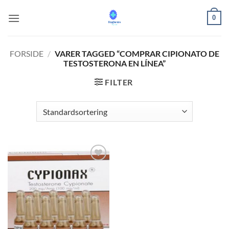
Fortsæt
0
til
indhold
FORSIDE
/
VARER TAGGED “COMPRAR CIPIONATO DE
TESTOSTERONA EN LÍNEA”
FILTER
Add to
wishlist