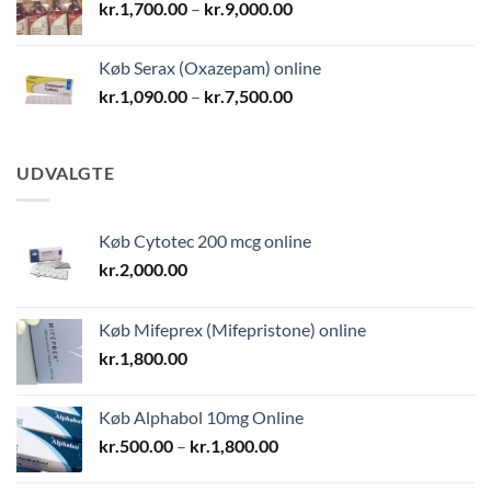
Prisinterval:
kr.
1,700.00
–
kr.
9,000.00
kr.1,700.00
til
Køb Serax (Oxazepam) online
kr.9,000.00
Prisinterval:
kr.
1,090.00
–
kr.
7,500.00
kr.1,090.00
til
kr.7,500.00
UDVALGTE
Køb Cytotec 200 mcg online
kr.
2,000.00
Køb Mifeprex (Mifepristone) online
kr.
1,800.00
Køb Alphabol 10mg Online
Prisinterval:
kr.
500.00
–
kr.
1,800.00
kr.500.00
til