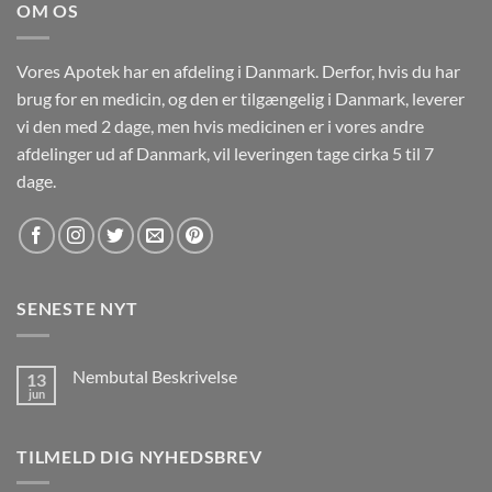
OM OS
Vores Apotek har en afdeling i Danmark. Derfor, hvis du har
brug for en medicin, og den er tilgængelig i Danmark, leverer
vi den med 2 dage, men hvis medicinen er i vores andre
afdelinger ud af Danmark, vil leveringen tage cirka 5 til 7
dage.
SENESTE NYT
Nembutal Beskrivelse
13
jun
Ingen
kommentarer
til
Nembutal
TILMELD DIG NYHEDSBREV
Beskrivelse