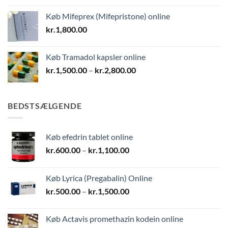
Køb Mifeprex (Mifepristone) online
kr.
1,800.00
Køb Tramadol kapsler online
Prisinterval:
kr.
1,500.00
–
kr.
2,800.00
kr.1,500.00
til
kr.2,800.00
BEDSTSÆLGENDE
Køb efedrin tablet online
Prisinterval:
kr.
600.00
–
kr.
1,100.00
kr.600.00
til
Køb Lyrica (Pregabalin) Online
kr.1,100.00
Prisinterval:
kr.
500.00
–
kr.
1,500.00
kr.500.00
til
Køb Actavis promethazin kodein online
kr.1,500.00