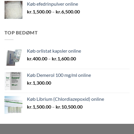
Køb efedrinpulver online
kr.1,800.00
Prisinterval:
kr.
1,500.00
–
kr.
6,500.00
kr.1,500.00
til
kr.6,500.00
TOP BEDØMT
Køb orlistat kapsler online
Prisinterval:
kr.
400.00
–
kr.
1,600.00
kr.400.00
til
Køb Demerol 100 mg/ml online
kr.1,600.00
kr.
1,300.00
Køb Librium (Chlordiazepoxid) online
Prisinterval:
kr.
1,500.00
–
kr.
10,500.00
kr.1,500.00
til
kr.10,500.00