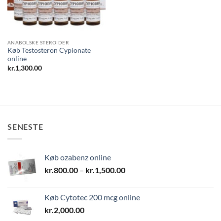
ANABOLSKE STEROIDER
Køb Testosteron Cypionate
online
kr.
1,300.00
SENESTE
Køb ozabenz online
Prisinterval:
kr.
800.00
–
kr.
1,500.00
kr.800.00
til
Køb Cytotec 200 mcg online
kr.1,500.00
kr.
2,000.00