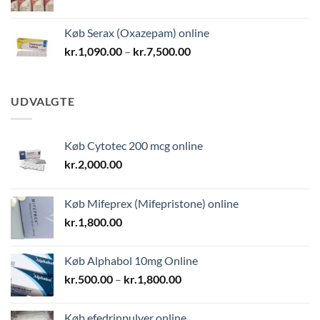
kr.1,700.00
til
Køb Serax (Oxazepam) online
kr.9,000.00
Prisinterval:
kr.
1,090.00
–
kr.
7,500.00
kr.1,090.00
til
kr.7,500.00
UDVALGTE
Køb Cytotec 200 mcg online
kr.
2,000.00
Køb Mifeprex (Mifepristone) online
kr.
1,800.00
Køb Alphabol 10mg Online
Prisinterval:
kr.
500.00
–
kr.
1,800.00
kr.500.00
til
Køb efedrinpulver online