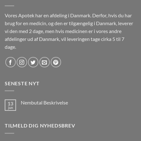
Vores Apotek har en afdeling i Danmark. Derfor, hvis du har
brug for en medicin, og den er tilgængelig i Danmark, leverer
vi den med 2 dage, men hvis medicinen er i vores andre
afdelinger ud af Danmark, vil leveringen tage cirka 5 til 7
dage.
SENESTE NYT
Nembutal Beskrivelse
13
jun
Ingen
kommentarer
til
Nembutal
TILMELD DIG NYHEDSBREV
Beskrivelse