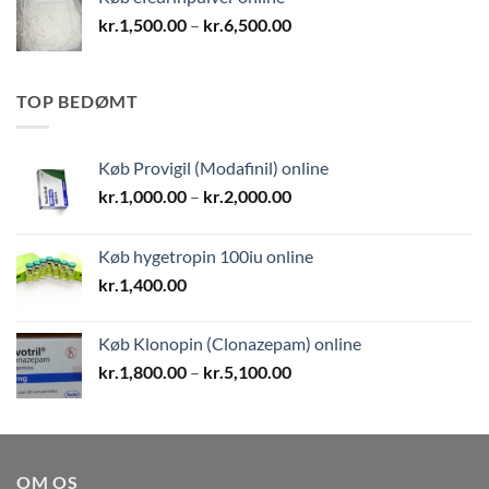
kr.1,800.00
Prisinterval:
kr.
1,500.00
–
kr.
6,500.00
kr.1,500.00
til
kr.6,500.00
TOP BEDØMT
Køb Provigil (Modafinil) online
Prisinterval:
kr.
1,000.00
–
kr.
2,000.00
kr.1,000.00
til
Køb hygetropin 100iu online
kr.2,000.00
kr.
1,400.00
Køb Klonopin (Clonazepam) online
Prisinterval:
kr.
1,800.00
–
kr.
5,100.00
kr.1,800.00
til
kr.5,100.00
OM OS