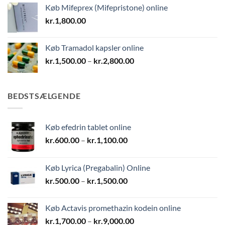
Køb Mifeprex (Mifepristone) online
kr.
1,800.00
Køb Tramadol kapsler online
Prisinterval:
kr.
1,500.00
–
kr.
2,800.00
kr.1,500.00
til
kr.2,800.00
BEDSTSÆLGENDE
Køb efedrin tablet online
Prisinterval:
kr.
600.00
–
kr.
1,100.00
kr.600.00
til
Køb Lyrica (Pregabalin) Online
kr.1,100.00
Prisinterval:
kr.
500.00
–
kr.
1,500.00
kr.500.00
til
Køb Actavis promethazin kodein online
kr.1,500.00
Prisinterval:
kr.
1,700.00
–
kr.
9,000.00