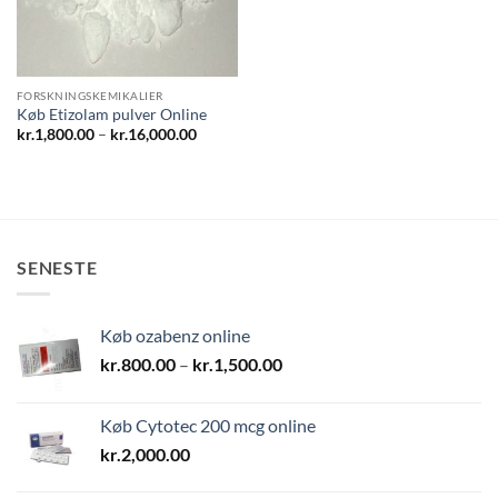
FORSKNINGSKEMIKALIER
Køb Etizolam pulver Online
Prisinterval:
kr.
1,800.00
–
kr.
16,000.00
kr.1,800.00
til
kr.16,000.00
SENESTE
Køb ozabenz online
Prisinterval:
kr.
800.00
–
kr.
1,500.00
kr.800.00
til
Køb Cytotec 200 mcg online
kr.1,500.00
kr.
2,000.00