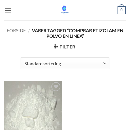
Fortsæt
0
til
indhold
FORSIDE
/
VARER TAGGED “COMPRAR ETIZOLAM EN
POLVO EN LÍNEA”
FILTER
Add to
wishlist