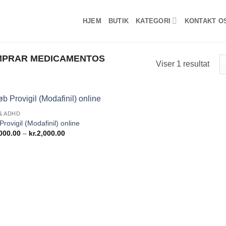
HJEM
BUTIK
KATEGORI
KONTAKT O
MPRAR MEDICAMENTOS
Viser 1 resultat
& ADHD
Add to
rovigil (Modafinil) online
wishlist
Prisinterval:
000.00
–
kr.
2,000.00
kr.1,000.00
til
kr.2,000.00