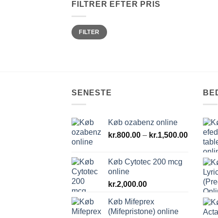
FILTRER EFTER PRIS
Mindste
Højeste
FILTER
pris
pris
SENESTE
BE
Køb ozabenz online
Prisinter
kr.
800.00
–
kr.
1,500.00
kr.800.0
til
Køb Cytotec 200 mcg
kr.1,500
online
kr.
2,000.00
Køb Mifeprex
(Mifepristone) online