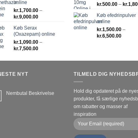
online
kr.
500.00
–
kr.
1,80
kr.
1,700.00
–
Køb efedrinpulver
Prisinterval:
kr.
9,000.00
online
kr.1,700.00
Køb Serax
til
kr.
1,500.00
–
(Oxazepam) online
Prisinte
kr.9,000.00
kr.
6,500.00
kr.
1,090.00
–
kr.1,50
Prisinterval:
kr.
7,500.00
til
kr.1,090.00
kr.6,50
til
kr.7,500.00
NESTE NYT
TILMELD DIG NYHEDSB
Hold dig opdateret på de nye
Nembutal Beskrivelse
produkter, få særlige nyheds
Ingen
kommentarer
om rabatter og masser af
til
Nembutal
inspiration
Beskrivelse