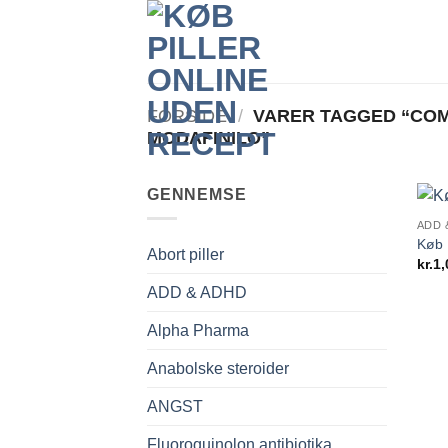
Fortsæt
til
indhold
FORSIDE
/
VARER TAGGED “CO
MODAFINILO”
GENNEMSE
ADD 
Køb P
Abort piller
kr.
1,
ADD & ADHD
Alpha Pharma
Anabolske steroider
ANGST
Fluoroquinolon antibiotika