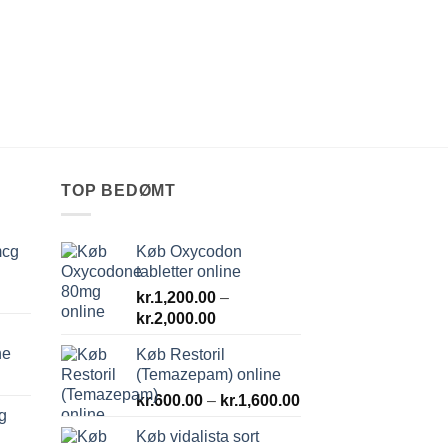
TOP BEDØMT
mcg
Køb Oxycodon
tabletter online
kr.
1,200.00
–
Prisinterval:
kr.
2,000.00
kr.1,200.00
ne
Køb Restoril
til
(Temazepam) online
kr.2,000.00
Prisinterval:
kr.
600.00
–
kr.
1,600.00
g
kr.600.00
Køb vidalista sort
til