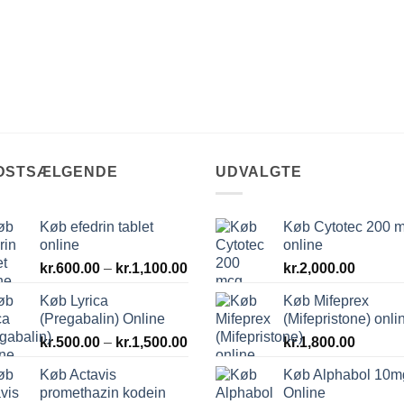
DSTSÆLGENDE
UDVALGTE
Køb efedrin tablet
Køb Cytotec 200 
online
online
val:
Prisinterval:
0
kr.
600.00
–
kr.
1,100.00
kr.
2,000.00
kr.600.00
Køb Lyrica
Køb Mifeprex
til
.00
(Pregabalin) Online
(Mifepristone) onli
kr.1,100.00
Prisinterval:
kr.
500.00
–
kr.
1,500.00
kr.
1,800.00
kr.500.00
Køb Actavis
Køb Alphabol 10m
til
promethazin kodein
Online
kr.1,500.00