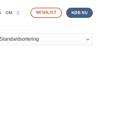
WISHLIST
S
OM
KØB NU