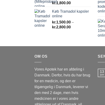
kr.
1,800.00
Køb Tramadol kapsler
online
kr.
1,500.00
–
Prisinterval:
kr.
2,800.00
kr.1,500.00
til
kr.2,800.00
OM OS
SE
Vores Apotek har en afdeling i
13
Danmark. Derfor, hvis du har brug
jun
for en medicin, og den er
tilgængelig i Danmark, leverer vi
den med 2 dage, men hvis
medicinen er i vores andre
afdelinger ud af Danmark, vil