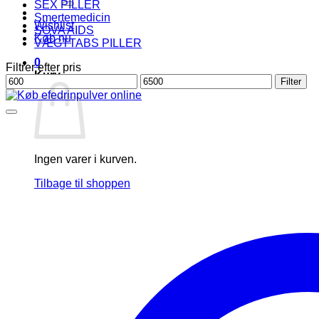
SEX PILLER
Smertemedicin
Wishlist
SOVA AIDS
Køb nu
VÆGTTABS PILLER
0
Filtrer efter pris
Kurv
Mindste
Højeste
Filter
pris
pris
Ingen varer i kurven.
Tilbage til shoppen