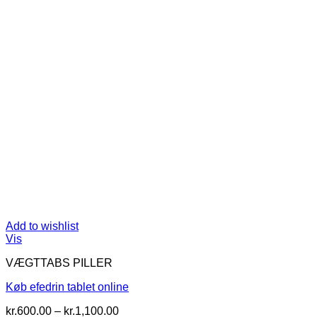
Add to wishlist
Vis
VÆGTTABS PILLER
Køb efedrin tablet online
Prisinterval:
kr.
600.00
–
kr.
1,100.00