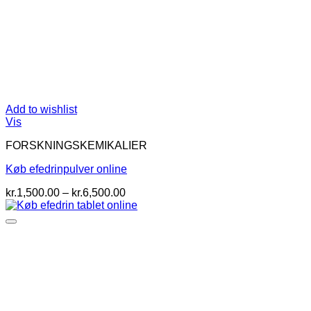
Add to wishlist
Vis
FORSKNINGSKEMIKALIER
Køb efedrinpulver online
Prisinterval:
kr.
1,500.00
–
kr.
6,500.00
kr.1,500.00
til
kr.6,500.00