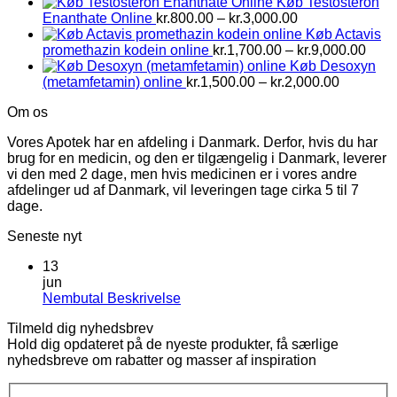
Køb Testosteron
Prisinterval:
Enanthate Online
kr.
800.00
–
kr.
3,000.00
kr.800.00
Køb Actavis
til
Prisi
promethazin kodein online
kr.
1,700.00
–
kr.
9,000.00
kr.3,000.00
kr.1,
Køb Desoxyn
Prisinterv
til
(metamfetamin) online
kr.
1,500.00
–
kr.
2,000.00
kr.1,500.
kr.9,
Om os
til
kr.2,000.
Vores Apotek har en afdeling i Danmark. Derfor, hvis du har
brug for en medicin, og den er tilgængelig i Danmark, leverer
vi den med 2 dage, men hvis medicinen er i vores andre
afdelinger ud af Danmark, vil leveringen tage cirka 5 til 7
dage.
Seneste nyt
13
jun
Ingen
Nembutal Beskrivelse
kommentarer
Tilmeld dig nyhedsbrev
til
Hold dig opdateret på de nyeste produkter, få særlige
Nembutal
nyhedsbreve om rabatter og masser af inspiration
Beskrivelse