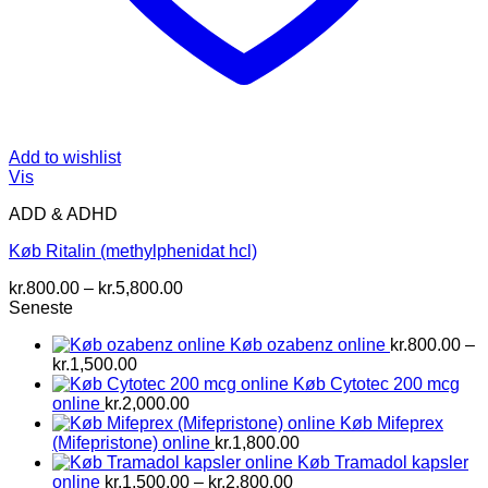
Add to wishlist
Vis
ADD & ADHD
Køb Ritalin (methylphenidat hcl)
Prisinterval:
kr.
800.00
–
kr.
5,800.00
kr.800.00
Seneste
til
Køb ozabenz online
kr.
800.00
–
kr.5,800.00
Prisinterval:
kr.
1,500.00
kr.800.00
Køb Cytotec 200 mcg
til
online
kr.
2,000.00
kr.1,500.00
Køb Mifeprex
(Mifepristone) online
kr.
1,800.00
Køb Tramadol kapsler
Prisinterval:
online
kr.
1,500.00
–
kr.
2,800.00