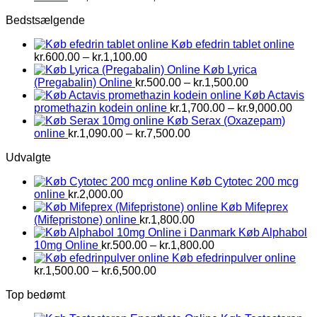
kr.1,500.00
Bedstsælgende
til
kr.2,800.00
Køb efedrin tablet online
Prisinterval:
kr.
600.00
–
kr.
1,100.00
kr.600.00
Køb Lyrica
til
Prisinterval:
(Pregabalin) Online
kr.
500.00
–
kr.
1,500.00
kr.1,100.00
kr.500.00
Køb Actavis
til
Prisi
promethazin kodein online
kr.
1,700.00
–
kr.
9,000.00
kr.1,500.00
kr.1,
Køb Serax (Oxazepam)
Prisinterval:
til
online
kr.
1,090.00
–
kr.
7,500.00
kr.1,090.00
kr.9,
Udvalgte
til
kr.7,500.00
Køb Cytotec 200 mcg
online
kr.
2,000.00
Køb Mifeprex
(Mifepristone) online
kr.
1,800.00
Køb Alphabol
Prisinterval:
10mg Online
kr.
500.00
–
kr.
1,800.00
kr.500.00
Køb efedrinpulver online
Prisinterval:
til
kr.
1,500.00
–
kr.
6,500.00
kr.1,500.00
kr.1,800.00
Top bedømt
til
kr.6,500.00