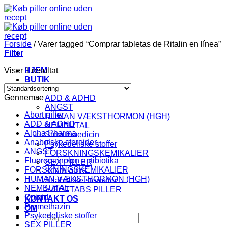
Fortsæt
til
indhold
Forside
/
Varer tagged “Comprar tabletas de Ritalin en línea”
Filter
Viser 1 resultat
HJEM
BUTIK
KATEGORI
Gennemse
ADD & ADHD
ANGST
Abort piller
HUMAN VÆKSTHORMON (HGH)
ADD & ADHD
NEMBUTAL
Alpha Pharma
Smertemedicin
Anabolske steroider
Psykedeliske stoffer
ANGST
FORSKNINGSKEMIKALIER
Fluoroquinolon antibiotika
SEX PILLER
FORSKNINGSKEMIKALIER
SOVA AIDS
HUMAN VÆKSTHORMON (HGH)
Anabolske steroider
NEMBUTAL
VÆGTTABS PILLER
Opioid
KONTAKT OS
Promethazin
OM
Psykedeliske stoffer
Søg
SEX PILLER
efter: