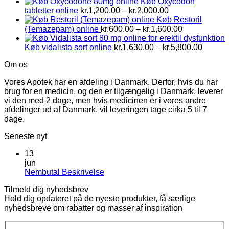
Køb Oxycodon
Prisinterval:
tabletter online
kr.
1,200.00
–
kr.
2,000.00
kr.1,200.00
Køb Restoril
til
Prisinterval:
(Temazepam) online
kr.
600.00
–
kr.
1,600.00
kr.2,000.00
kr.600.00
til
Prisinte
Køb vidalista sort online
kr.
1,630.00
–
kr.
5,800.00
kr.1,600.00
kr.1,63
Om os
til
kr.5,80
Vores Apotek har en afdeling i Danmark. Derfor, hvis du har
brug for en medicin, og den er tilgængelig i Danmark, leverer
vi den med 2 dage, men hvis medicinen er i vores andre
afdelinger ud af Danmark, vil leveringen tage cirka 5 til 7
dage.
Seneste nyt
13
jun
Ingen
Nembutal Beskrivelse
kommentarer
Tilmeld dig nyhedsbrev
til
Hold dig opdateret på de nyeste produkter, få særlige
Nembutal
nyhedsbreve om rabatter og masser af inspiration
Beskrivelse