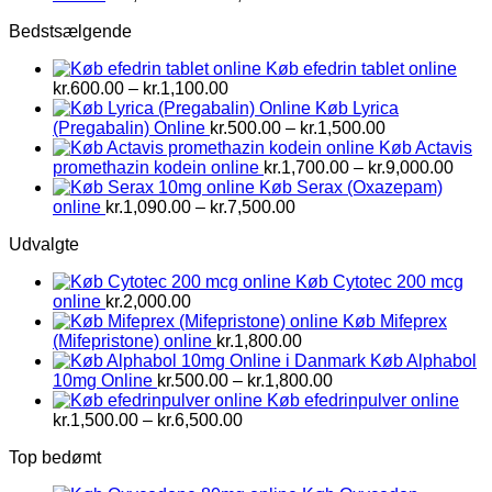
kr.1,500.00
Bedstsælgende
til
kr.2,800.00
Køb efedrin tablet online
Prisinterval:
kr.
600.00
–
kr.
1,100.00
kr.600.00
Køb Lyrica
til
Prisinterval:
(Pregabalin) Online
kr.
500.00
–
kr.
1,500.00
kr.1,100.00
kr.500.00
Køb Actavis
til
Prisi
promethazin kodein online
kr.
1,700.00
–
kr.
9,000.00
kr.1,500.00
kr.1,
Køb Serax (Oxazepam)
Prisinterval:
til
online
kr.
1,090.00
–
kr.
7,500.00
kr.1,090.00
kr.9,
Udvalgte
til
kr.7,500.00
Køb Cytotec 200 mcg
online
kr.
2,000.00
Køb Mifeprex
(Mifepristone) online
kr.
1,800.00
Køb Alphabol
Prisinterval:
10mg Online
kr.
500.00
–
kr.
1,800.00
kr.500.00
Køb efedrinpulver online
Prisinterval:
til
kr.
1,500.00
–
kr.
6,500.00
kr.1,500.00
kr.1,800.00
Top bedømt
til
kr.6,500.00