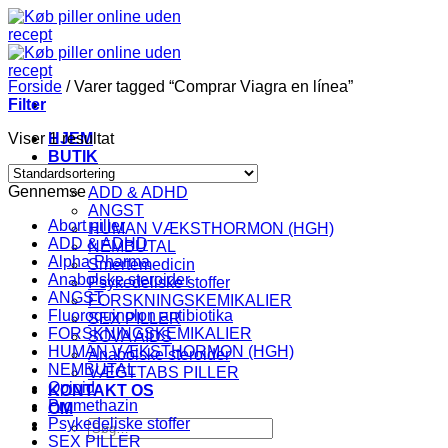
Fortsæt
til
indhold
Forside
/
Varer tagged “Comprar Viagra en línea”
Filter
Viser 1 resultat
HJEM
BUTIK
KATEGORI
Gennemse
ADD & ADHD
ANGST
Abort piller
HUMAN VÆKSTHORMON (HGH)
ADD & ADHD
NEMBUTAL
Alpha Pharma
Smertemedicin
Anabolske steroider
Psykedeliske stoffer
ANGST
FORSKNINGSKEMIKALIER
Fluoroquinolon antibiotika
SEX PILLER
FORSKNINGSKEMIKALIER
SOVA AIDS
HUMAN VÆKSTHORMON (HGH)
Anabolske steroider
NEMBUTAL
VÆGTTABS PILLER
Opioid
KONTAKT OS
Promethazin
OM
Psykedeliske stoffer
Søg
SEX PILLER
efter: