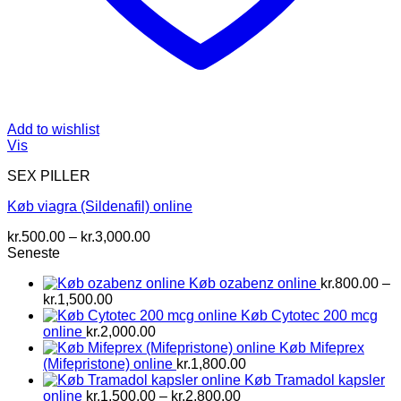
Add to wishlist
Vis
SEX PILLER
Køb viagra (Sildenafil) online
Prisinterval:
kr.
500.00
–
kr.
3,000.00
kr.500.00
Seneste
til
Køb ozabenz online
kr.
800.00
–
kr.3,000.00
Prisinterval:
kr.
1,500.00
kr.800.00
Køb Cytotec 200 mcg
til
online
kr.
2,000.00
kr.1,500.00
Køb Mifeprex
(Mifepristone) online
kr.
1,800.00
Køb Tramadol kapsler
Prisinterval:
online
kr.
1,500.00
–
kr.
2,800.00