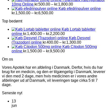
Prisinterval:
10mg Online
kr.
500.00
–
kr.
1,800.00
kr.500.00
Køb efedrinpulver online
Prisinterval:
til
kr.
1,500.00
–
kr.
6,500.00
kr.1,500.00
kr.1,800.00
Top bedømt
til
kr.6,500.00
Køb Lortab tabletter
Prisinterval:
online
kr.
1,400.00
–
kr.
2,200.00
kr.1,400.00
Køb Desyrel
til
Prisinterval:
(Trazodon) online
kr.
400.00
–
kr.
1,300.00
kr.2,200.00
kr.400.00
Køb Citodon 500mg
Prisinterval:
til
online
kr.
1,500.00
–
kr.
9,500.00
kr.1,500.00
kr.1,300.00
Om os
til
kr.9,500.00
Vores Apotek har en afdeling i Danmark. Derfor, hvis du har
brug for en medicin, og den er tilgængelig i Danmark, leverer
vi den med 2 dage, men hvis medicinen er i vores andre
afdelinger ud af Danmark, vil leveringen tage cirka 5 til 7
dage.
Seneste nyt
13
jun