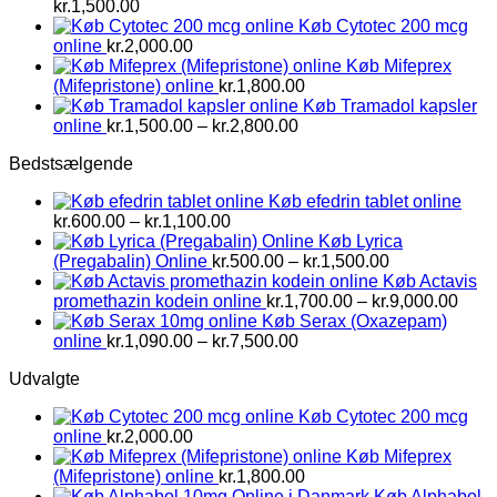
Prisinterval:
kr.
1,500.00
kr.800.00
Køb Cytotec 200 mcg
til
online
kr.
2,000.00
kr.1,500.00
Køb Mifeprex
(Mifepristone) online
kr.
1,800.00
Køb Tramadol kapsler
Prisinterval:
online
kr.
1,500.00
–
kr.
2,800.00
kr.1,500.00
Bedstsælgende
til
kr.2,800.00
Køb efedrin tablet online
Prisinterval:
kr.
600.00
–
kr.
1,100.00
kr.600.00
Køb Lyrica
til
Prisinterval:
(Pregabalin) Online
kr.
500.00
–
kr.
1,500.00
kr.1,100.00
kr.500.00
Køb Actavis
til
Prisi
promethazin kodein online
kr.
1,700.00
–
kr.
9,000.00
kr.1,500.00
kr.1,
Køb Serax (Oxazepam)
Prisinterval:
til
online
kr.
1,090.00
–
kr.
7,500.00
kr.1,090.00
kr.9,
Udvalgte
til
kr.7,500.00
Køb Cytotec 200 mcg
online
kr.
2,000.00
Køb Mifeprex
(Mifepristone) online
kr.
1,800.00
Køb Alphabol