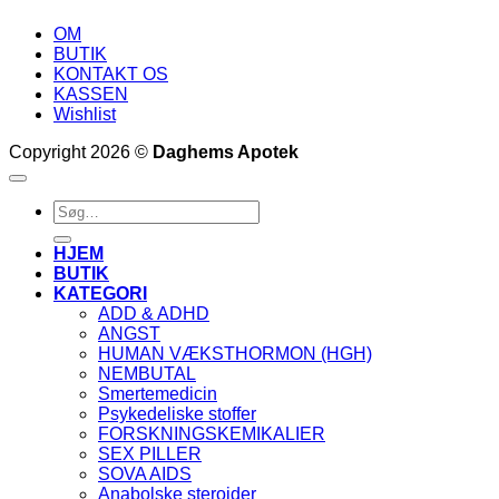
OM
BUTIK
KONTAKT OS
KASSEN
Wishlist
Copyright 2026 ©
Daghems Apotek
Søg
efter:
HJEM
BUTIK
KATEGORI
ADD & ADHD
ANGST
HUMAN VÆKSTHORMON (HGH)
NEMBUTAL
Smertemedicin
Psykedeliske stoffer
FORSKNINGSKEMIKALIER
SEX PILLER
SOVA AIDS
Anabolske steroider