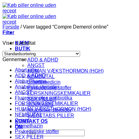
Fortsæt
til
indhold
Forside
/
Varer tagged “Compre Demerol online”
Filter
Viser 1 resultat
HJEM
BUTIK
KATEGORI
Gennemse
ADD & ADHD
ANGST
Abort piller
HUMAN VÆKSTHORMON (HGH)
ADD & ADHD
NEMBUTAL
Alpha Pharma
Smertemedicin
Anabolske steroider
Psykedeliske stoffer
ANGST
FORSKNINGSKEMIKALIER
Fluoroquinolon antibiotika
SEX PILLER
FORSKNINGSKEMIKALIER
SOVA AIDS
HUMAN VÆKSTHORMON (HGH)
Anabolske steroider
NEMBUTAL
VÆGTTABS PILLER
Opioid
KONTAKT OS
Promethazin
OM
Psykedeliske stoffer
Søg
SEX PILLER
efter: