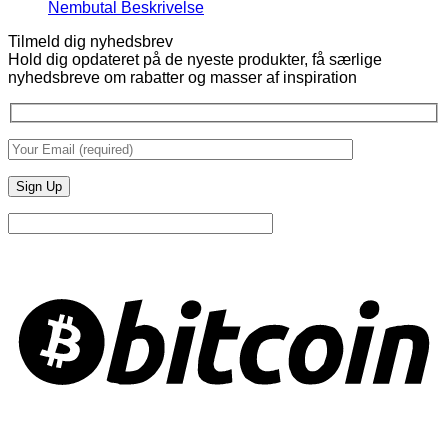
Ingen
Nembutal Beskrivelse
kommentarer
Tilmeld dig nyhedsbrev
til
Hold dig opdateret på de nyeste produkter, få særlige
Nembutal
nyhedsbreve om rabatter og masser af inspiration
Beskrivelse
B