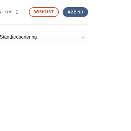
WISHLIST
S
OM
KØB NU