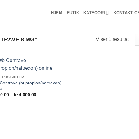
HJEM
BUTIK
KATEGORI
KONTAKT O
TRAVE 8 MG”
Viser 1 resultat
Add to
TABS PILLER
wishlist
Contrave (bupropion/naltrexon)
ne
Prisinterval:
0.00
–
kr.
4,000.00
kr.600.00
til
kr.4,000.00