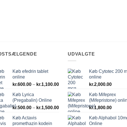
DSTSÆLGENDE
UDVALGTE
Køb efedrin tablet
Køb Cytotec 200 
online
online
val:
Prisinterval:
0
kr.
600.00
–
kr.
1,100.00
kr.
2,000.00
kr.600.00
Køb Lyrica
Køb Mifeprex
til
.00
(Pregabalin) Online
(Mifepristone) onli
kr.1,100.00
Prisinterval:
kr.
500.00
–
kr.
1,500.00
kr.
1,800.00
kr.500.00
Køb Actavis
Køb Alphabol 10m
til
promethazin kodein
Online
kr.1,500.00