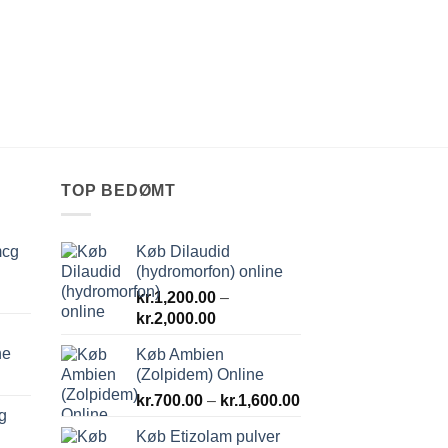
TOP BEDØMT
mcg
Køb Dilaudid
(hydromorfon) online
kr.
1,200.00
–
Prisinterval:
kr.
2,000.00
kr.1,200.00
ne
Køb Ambien
til
(Zolpidem) Online
kr.2,000.00
Prisinterval:
kr.
700.00
–
kr.
1,600.00
g
kr.700.00
Køb Etizolam pulver
til