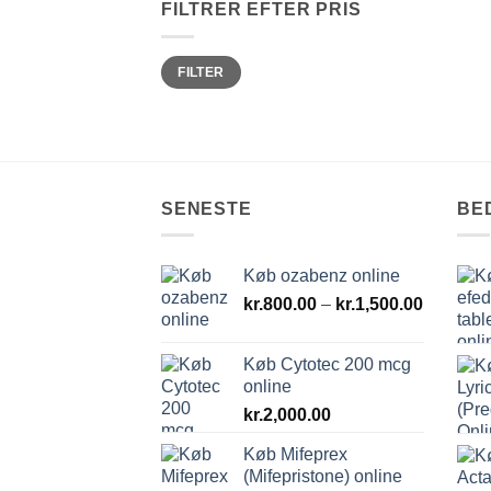
FILTRER EFTER PRIS
Mindste
Højeste
FILTER
pris
pris
SENESTE
BE
Køb ozabenz online
Prisinter
kr.
800.00
–
kr.
1,500.00
kr.800.0
til
Køb Cytotec 200 mcg
kr.1,500
online
kr.
2,000.00
Køb Mifeprex
(Mifepristone) online