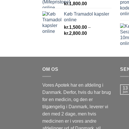
kr.
1,800.00
Køb Tramadol kapsler
online
kr.
1,500.00
–
Prisinterval:
kr.
2,800.00
kr.1,500.00
til
kr.2,800.00
OM OS
SE
Vores Apotek har en afdeling i
13
Danmark. Derfor, hvis du har brug
jun
for en medicin, og den er
tilgængelig i Danmark, leverer vi
den med 2 dage, men hvis
medicinen er i vores andre
afdelinger ud af Danmark, vil