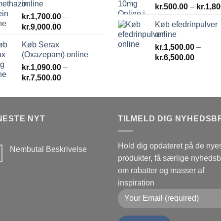
online
kr.
500.00
–
kr.
1,80
kr.
1,700.00
–
Køb efedrinpulver
Prisinterval:
kr.
9,000.00
online
kr.1,700.00
Køb Serax
til
kr.
1,500.00
–
(Oxazepam) online
Prisinte
kr.9,000.00
kr.
6,500.00
kr.
1,090.00
–
kr.1,50
Prisinterval:
kr.
7,500.00
til
kr.1,090.00
kr.6,50
til
kr.7,500.00
NESTE NYT
TILMELD DIG NYHEDSB
Hold dig opdateret på de nye
Nembutal Beskrivelse
produkter, få særlige nyheds
Ingen
kommentarer
om rabatter og masser af
til
Nembutal
inspiration
Beskrivelse