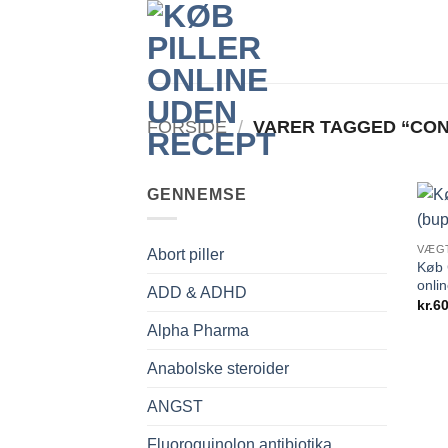
Fortsæt
til
indhold
FORSIDE
/
VARER TAGGED “CON
GENNEMSE
VÆGT
Abort piller
Køb 
onli
ADD & ADHD
kr.
60
Alpha Pharma
Anabolske steroider
ANGST
Fluoroquinolon antibiotika