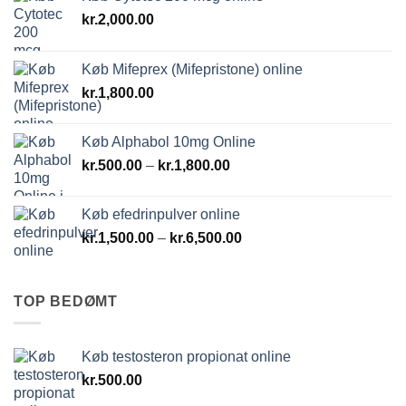
kr.
2,000.00
Køb Mifeprex (Mifepristone) online
kr.
1,800.00
Køb Alphabol 10mg Online
Prisinterval:
kr.
500.00
–
kr.
1,800.00
kr.500.00
til
Køb efedrinpulver online
kr.1,800.00
Prisinterval:
kr.
1,500.00
–
kr.
6,500.00
kr.1,500.00
til
kr.6,500.00
TOP BEDØMT
Køb testosteron propionat online
kr.
500.00