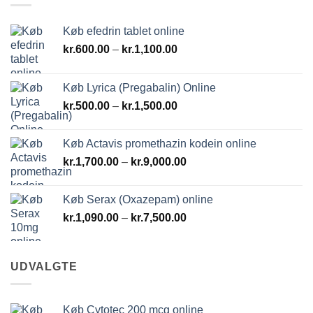
Køb efedrin tablet online
Prisinterval:
kr.
600.00
–
kr.
1,100.00
kr.600.00
til
Køb Lyrica (Pregabalin) Online
kr.1,100.00
Prisinterval:
kr.
500.00
–
kr.
1,500.00
kr.500.00
til
Køb Actavis promethazin kodein online
kr.1,500.00
Prisinterval:
kr.
1,700.00
–
kr.
9,000.00
kr.1,700.00
til
Køb Serax (Oxazepam) online
kr.9,000.00
Prisinterval:
kr.
1,090.00
–
kr.
7,500.00
kr.1,090.00
til
kr.7,500.00
UDVALGTE
Køb Cytotec 200 mcg online