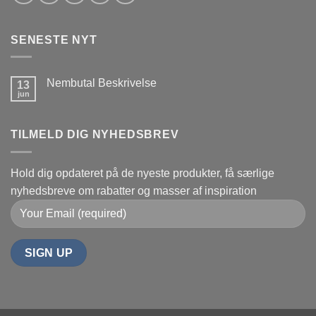
SENESTE NYT
Nembutal Beskrivelse
13
jun
Ingen
kommentarer
til
Nembutal
TILMELD DIG NYHEDSBREV
Beskrivelse
Hold dig opdateret på de nyeste produkter, få særlige
nyhedsbreve om rabatter og masser af inspiration