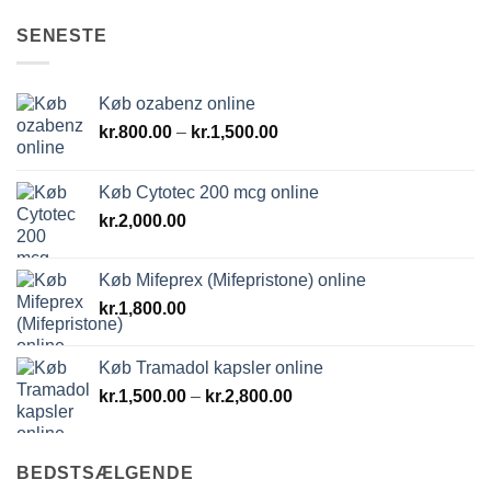
SENESTE
Køb ozabenz online
Prisinterval:
kr.
800.00
–
kr.
1,500.00
kr.800.00
til
Køb Cytotec 200 mcg online
kr.1,500.00
kr.
2,000.00
Køb Mifeprex (Mifepristone) online
kr.
1,800.00
Køb Tramadol kapsler online
Prisinterval:
kr.
1,500.00
–
kr.
2,800.00
kr.1,500.00
til
kr.2,800.00
BEDSTSÆLGENDE