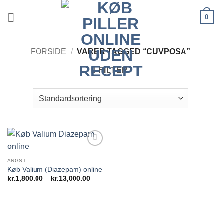
Fortsæt
0
til
indhold
FORSIDE
/
VARER TAGGED “CUVPOSA”
FILTER
Add to
wishlist
ANGST
Køb Valium (Diazepam) online
Prisinterval:
kr.
1,800.00
–
kr.
13,000.00
kr.1,800.00
til
kr.13,000.00