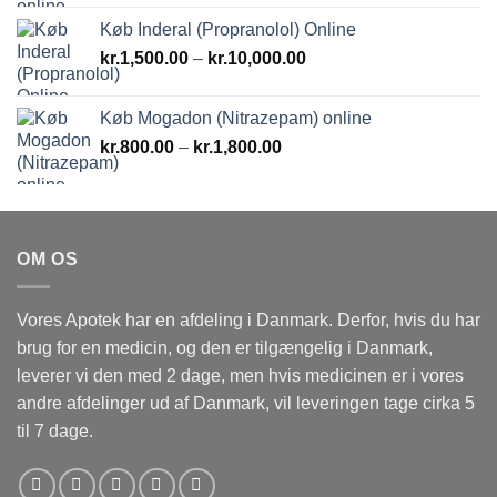
Køb Inderal (Propranolol) Online
Prisinterval:
kr.
1,500.00
–
kr.
10,000.00
kr.1,500.00
til
Køb Mogadon (Nitrazepam) online
kr.10,000.00
Prisinterval:
kr.
800.00
–
kr.
1,800.00
kr.800.00
til
kr.1,800.00
OM OS
Vores Apotek har en afdeling i Danmark. Derfor, hvis du har
brug for en medicin, og den er tilgængelig i Danmark,
leverer vi den med 2 dage, men hvis medicinen er i vores
andre afdelinger ud af Danmark, vil leveringen tage cirka 5
til 7 dage.