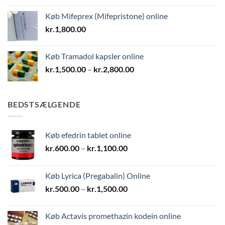
Køb Mifeprex (Mifepristone) online
kr.
1,800.00
Køb Tramadol kapsler online
Prisinterval:
kr.
1,500.00
–
kr.
2,800.00
kr.1,500.00
til
kr.2,800.00
BEDSTSÆLGENDE
Køb efedrin tablet online
Prisinterval:
kr.
600.00
–
kr.
1,100.00
kr.600.00
til
Køb Lyrica (Pregabalin) Online
kr.1,100.00
Prisinterval:
kr.
500.00
–
kr.
1,500.00
kr.500.00
til
Køb Actavis promethazin kodein online
kr.1,500.00