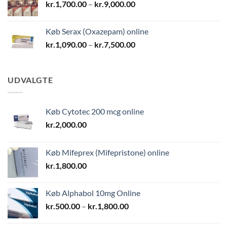
Prisinterval:
kr.
1,700.00
–
kr.
9,000.00
kr.1,700.00
til
Køb Serax (Oxazepam) online
kr.9,000.00
Prisinterval:
kr.
1,090.00
–
kr.
7,500.00
kr.1,090.00
til
kr.7,500.00
UDVALGTE
Køb Cytotec 200 mcg online
kr.
2,000.00
Køb Mifeprex (Mifepristone) online
kr.
1,800.00
Køb Alphabol 10mg Online
Prisinterval:
kr.
500.00
–
kr.
1,800.00
kr.500.00
til