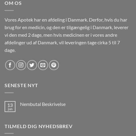
OM OS
Vores Apotek har en afdeling i Danmark. Derfor, hvis du har
brug for en medicin, og den er tilgængelig i Danmark, leverer
vi den med 2 dage, men hvis medicinen er i vores andre
afdelinger ud af Danmark, vil leveringen tage cirka 5 til 7
dage.
SENESTE NYT
Nembutal Beskrivelse
13
jun
Ingen
kommentarer
til
Nembutal
TILMELD DIG NYHEDSBREV
Beskrivelse