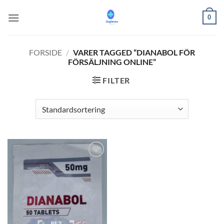
Fortsæt
0
til
indhold
FORSIDE
/
VARER TAGGED “DIANABOL FÖR
FÖRSÄLJNING ONLINE”
FILTER
Add to
wishlist