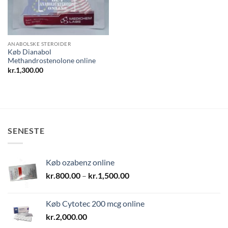
ANABOLSKE STEROIDER
Køb Dianabol
Methandrostenolone online
kr.
1,300.00
SENESTE
Køb ozabenz online
Prisinterval:
kr.
800.00
–
kr.
1,500.00
kr.800.00
til
Køb Cytotec 200 mcg online
kr.1,500.00
kr.
2,000.00