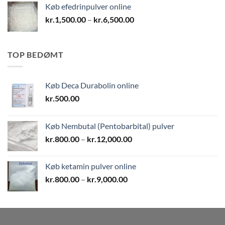
Køb efedrinpulver online
kr.1,800.00
Prisinterval:
kr.
1,500.00
–
kr.
6,500.00
kr.1,500.00
til
kr.6,500.00
TOP BEDØMT
Køb Deca Durabolin online
kr.
500.00
Køb Nembutal (Pentobarbital) pulver
Prisinterval:
kr.
800.00
–
kr.
12,000.00
kr.800.00
til
Køb ketamin pulver online
kr.12,000.00
Prisinterval:
kr.
800.00
–
kr.
9,000.00
kr.800.00
til
kr.9,000.00