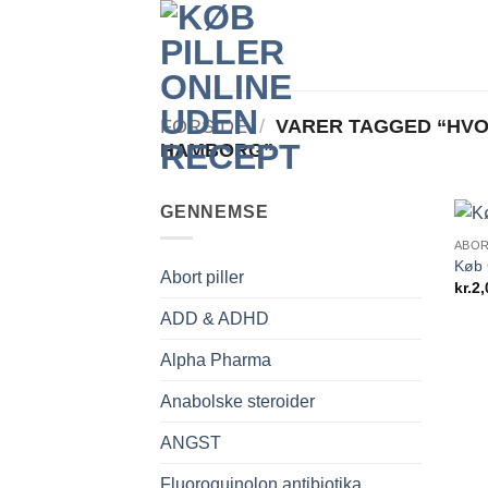
Fortsæt
til
indhold
FORSIDE
/
VARER TAGGED “HVOR
HAMBORG”
GENNEMSE
ABOR
Køb 
Abort piller
kr.
2,
ADD & ADHD
Alpha Pharma
Anabolske steroider
ANGST
Fluoroquinolon antibiotika