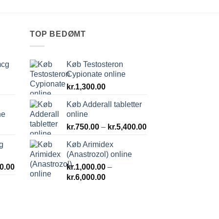
TOP BEDØMT
mcg
Køb Testosteron
Cypionate online
kr.
1,300.00
Køb Adderall tabletter
ne
online
Prisinterval:
kr.
750.00
–
kr.
5,400.00
kr.750.00
g
Køb Arimidex
til
(Anastrozol) online
kr.5,400.00
Prisinterval:
0.00
kr.
1,000.00
–
kr.500.00
Prisinterval:
kr.
6,000.00
til
kr.1,000.00
kr.1,800.00
til
kr.6,000.00
rval: