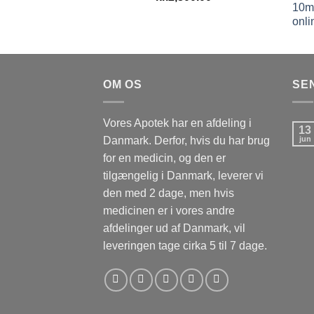
kr.1,500.00
til
kr.2,800.00
OM OS
SE
Vores Apotek har en afdeling i
13
Danmark. Derfor, hvis du har brug
jun
for en medicin, og den er
tilgængelig i Danmark, leverer vi
den med 2 dage, men hvis
medicinen er i vores andre
afdelinger ud af Danmark, vil
leveringen tage cirka 5 til 7 dage.