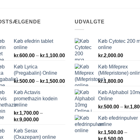
DSTSÆLGENDE
UDVALGTE
Køb efedrin tablet
Køb Cytotec 200 
online
online
val:
Prisinterval:
0
kr.
600.00
–
kr.
1,100.00
kr.
2,000.00
kr.600.00
Køb Lyrica
Køb Mifeprex
til
.00
(Pregabalin) Online
(Mifepristone) onli
kr.1,100.00
Prisinterval:
kr.
500.00
–
kr.
1,500.00
kr.
1,800.00
kr.500.00
Køb Actavis
Køb Alphabol 10m
til
promethazin kodein
Online
kr.1,500.00
online
kr.
500.00
–
kr.
1,80
kr.
1,700.00
–
Køb efedrinpulver
Prisinterval:
kr.
9,000.00
online
kr.1,700.00
Køb Serax
til
kr.
1,500.00
–
(Oxazepam) online
Prisinte
kr.9,000.00
kr.
6,500.00