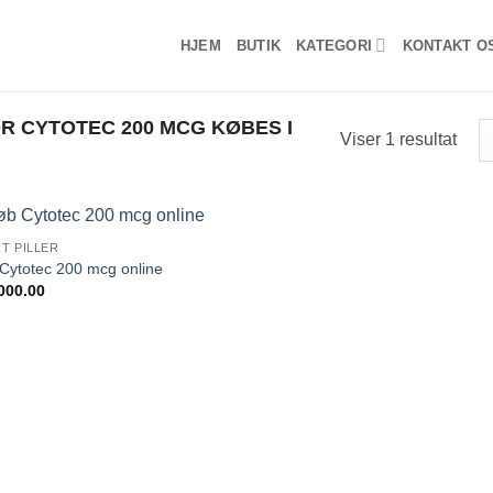
HJEM
BUTIK
KATEGORI
KONTAKT O
 CYTOTEC 200 MCG KØBES I
Viser 1 resultat
T PILLER
Add to
Cytotec 200 mcg online
wishlist
000.00