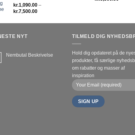
kr.
1,090.00
–
kr.1,50
Prisinterval:
kr.
7,500.00
til
kr.1,090.00
kr.6,50
til
kr.7,500.00
NESTE NYT
TILMELD DIG NYHEDSB
Hold dig opdateret på de nye
Nembutal Beskrivelse
produkter, få særlige nyheds
Ingen
kommentarer
om rabatter og masser af
til
Nembutal
inspiration
Beskrivelse