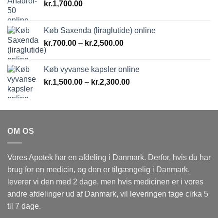
kr.
1,700.00
Køb Saxenda (liraglutide) online
Prisinterval:
kr.
700.00
–
kr.
2,500.00
kr.700.00
til
Køb vyvanse kapsler online
kr.2,500.00
Prisinterval:
kr.
1,500.00
–
kr.
2,300.00
kr.1,500.00
til
kr.2,300.00
OM OS
Vores Apotek har en afdeling i Danmark. Derfor, hvis du har
brug for en medicin, og den er tilgængelig i Danmark,
leverer vi den med 2 dage, men hvis medicinen er i vores
andre afdelinger ud af Danmark, vil leveringen tage cirka 5
til 7 dage.