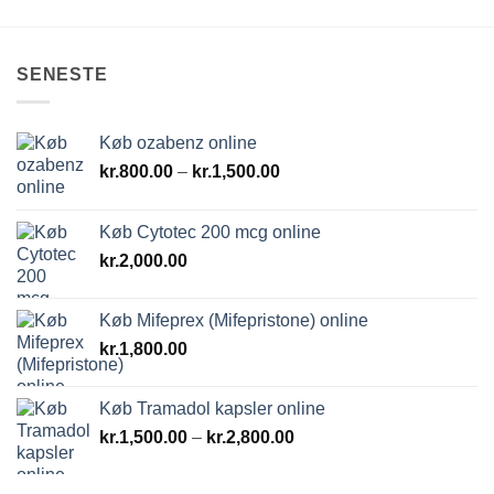
SENESTE
Køb ozabenz online
Prisinterval:
kr.
800.00
–
kr.
1,500.00
kr.800.00
til
Køb Cytotec 200 mcg online
kr.1,500.00
kr.
2,000.00
Køb Mifeprex (Mifepristone) online
kr.
1,800.00
Køb Tramadol kapsler online
Prisinterval:
kr.
1,500.00
–
kr.
2,800.00
kr.1,500.00
til