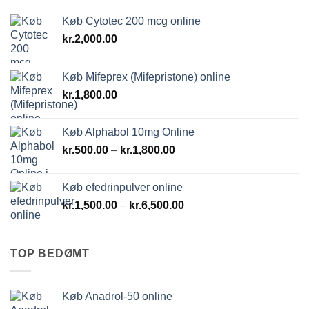
Køb Cytotec 200 mcg online
kr.
2,000.00
Køb Mifeprex (Mifepristone) online
kr.
1,800.00
Køb Alphabol 10mg Online
Prisinterval:
kr.
500.00
–
kr.
1,800.00
kr.500.00
til
Køb efedrinpulver online
kr.1,800.00
Prisinterval:
kr.
1,500.00
–
kr.
6,500.00
kr.1,500.00
til
kr.6,500.00
TOP BEDØMT
Køb Anadrol-50 online