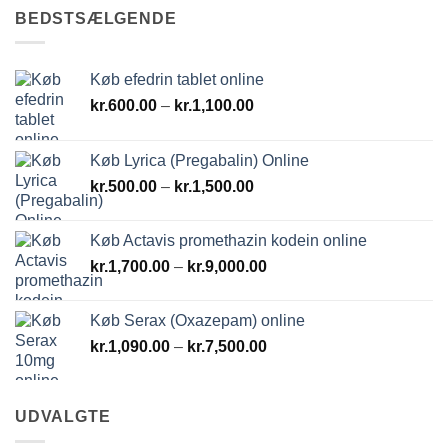
kr.2,800.00
BEDSTSÆLGENDE
Køb efedrin tablet online
Prisinterval:
kr.
600.00
–
kr.
1,100.00
kr.600.00
til
Køb Lyrica (Pregabalin) Online
kr.1,100.00
Prisinterval:
kr.
500.00
–
kr.
1,500.00
kr.500.00
til
Køb Actavis promethazin kodein online
kr.1,500.00
Prisinterval:
kr.
1,700.00
–
kr.
9,000.00
kr.1,700.00
til
Køb Serax (Oxazepam) online
kr.9,000.00
Prisinterval:
kr.
1,090.00
–
kr.
7,500.00
kr.1,090.00
til
kr.7,500.00
UDVALGTE