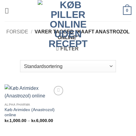
Fortsæt
0
til
indhold
FORSIDE
/
VARER TAGGED “KAAFT ANASTROZOL
ONLINE”
FILTER
Add to
wishlist
ALPHA PHARMA
Køb Arimidex (Anastrozol)
online
Prisinterval:
kr.
1,000.00
–
kr.
6,000.00
kr.1,000.00
til
kr.6,000.00