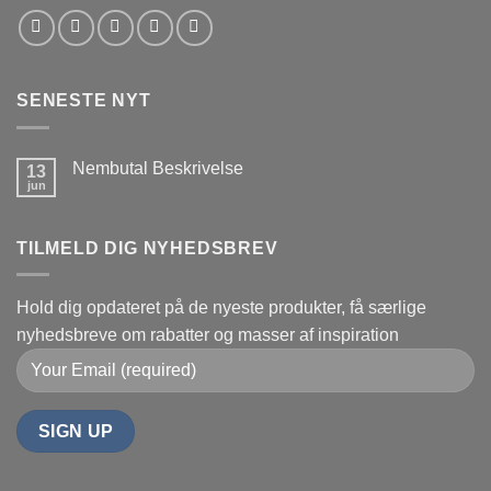
SENESTE NYT
Nembutal Beskrivelse
13
jun
Ingen
kommentarer
til
Nembutal
TILMELD DIG NYHEDSBREV
Beskrivelse
Hold dig opdateret på de nyeste produkter, få særlige
nyhedsbreve om rabatter og masser af inspiration