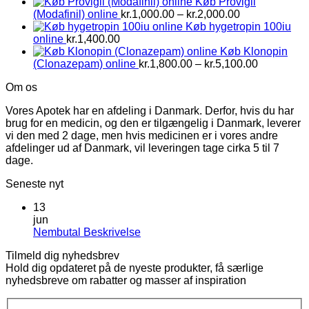
Køb Provigil
Prisinterval:
(Modafinil) online
kr.
1,000.00
–
kr.
2,000.00
kr.1,000.00
Køb hygetropin 100iu
til
online
kr.
1,400.00
kr.2,000.00
Køb Klonopin
Prisinterva
(Clonazepam) online
kr.
1,800.00
–
kr.
5,100.00
kr.1,800.0
Om os
til
kr.5,100.0
Vores Apotek har en afdeling i Danmark. Derfor, hvis du har
brug for en medicin, og den er tilgængelig i Danmark, leverer
vi den med 2 dage, men hvis medicinen er i vores andre
afdelinger ud af Danmark, vil leveringen tage cirka 5 til 7
dage.
Seneste nyt
13
jun
Ingen
Nembutal Beskrivelse
kommentarer
Tilmeld dig nyhedsbrev
til
Hold dig opdateret på de nyeste produkter, få særlige
Nembutal
nyhedsbreve om rabatter og masser af inspiration
Beskrivelse