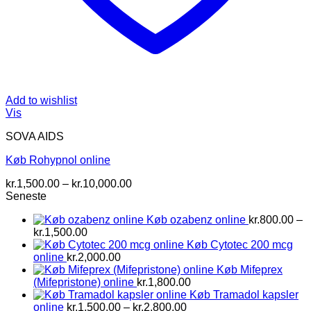
Add to wishlist
Vis
SOVA AIDS
Køb Rohypnol online
Prisinterval:
kr.
1,500.00
–
kr.
10,000.00
kr.1,500.00
Seneste
til
Køb ozabenz online
kr.
800.00
–
kr.10,000.00
Prisinterval:
kr.
1,500.00
kr.800.00
Køb Cytotec 200 mcg
til
online
kr.
2,000.00
kr.1,500.00
Køb Mifeprex
(Mifepristone) online
kr.
1,800.00
Køb Tramadol kapsler
Prisinterval:
online
kr.
1,500.00
–
kr.
2,800.00