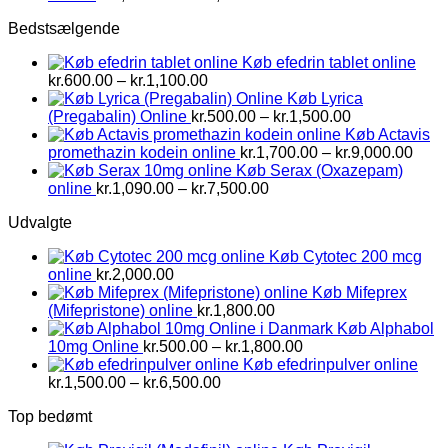
kr.1,500.00
Bedstsælgende
til
kr.2,800.00
Køb efedrin tablet online
Prisinterval:
kr.
600.00
–
kr.
1,100.00
kr.600.00
Køb Lyrica
til
Prisinterval:
(Pregabalin) Online
kr.
500.00
–
kr.
1,500.00
kr.1,100.00
kr.500.00
Køb Actavis
til
Prisi
promethazin kodein online
kr.
1,700.00
–
kr.
9,000.00
kr.1,500.00
kr.1,
Køb Serax (Oxazepam)
Prisinterval:
til
online
kr.
1,090.00
–
kr.
7,500.00
kr.1,090.00
kr.9,
Udvalgte
til
kr.7,500.00
Køb Cytotec 200 mcg
online
kr.
2,000.00
Køb Mifeprex
(Mifepristone) online
kr.
1,800.00
Køb Alphabol
Prisinterval:
10mg Online
kr.
500.00
–
kr.
1,800.00
kr.500.00
Køb efedrinpulver online
Prisinterval:
til
kr.
1,500.00
–
kr.
6,500.00
kr.1,500.00
kr.1,800.00
Top bedømt
til
kr.6,500.00