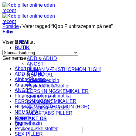
Fortsæt
til
indhold
Forside
/
Varer tagged “Kjøp Flunitrazepam på nett”
Filter
Viser 1 resultat
HJEM
BUTIK
KATEGORI
Gennemse
ADD & ADHD
ANGST
Abort piller
HUMAN VÆKSTHORMON (HGH)
ADD & ADHD
NEMBUTAL
Alpha Pharma
Smertemedicin
Anabolske steroider
Psykedeliske stoffer
ANGST
FORSKNINGSKEMIKALIER
Fluoroquinolon antibiotika
SEX PILLER
FORSKNINGSKEMIKALIER
SOVA AIDS
HUMAN VÆKSTHORMON (HGH)
Anabolske steroider
NEMBUTAL
VÆGTTABS PILLER
Opioid
KONTAKT OS
Promethazin
OM
Psykedeliske stoffer
Søg
SEX PILLER
efter: