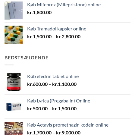
Køb Mifeprex (Mifepristone) online
kr.
1,800.00
Køb Tramadol kapsler online
Prisinterval:
kr.
1,500.00
–
kr.
2,800.00
kr.1,500.00
til
kr.2,800.00
BEDSTSÆLGENDE
Køb efedrin tablet online
Prisinterval:
kr.
600.00
–
kr.
1,100.00
kr.600.00
til
Køb Lyrica (Pregabalin) Online
kr.1,100.00
Prisinterval:
kr.
500.00
–
kr.
1,500.00
kr.500.00
til
Køb Actavis promethazin kodein online
kr.1,500.00
Prisinterval:
kr.
1,700.00
–
kr.
9,000.00