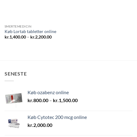
SMERTEMEDICIN
Køb Lortab tabletter online
Prisinterval:
kr.
1,400.00
–
kr.
2,200.00
kr.1,400.00
til
kr.2,200.00
SENESTE
Køb ozabenz online
Prisinterval:
kr.
800.00
–
kr.
1,500.00
kr.800.00
til
Køb Cytotec 200 mcg online
kr.1,500.00
kr.
2,000.00