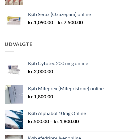
kr.1,700.00
til
Køb Serax (Oxazepam) online
kr.9,000.00
Prisinterval:
kr.
1,090.00
–
kr.
7,500.00
kr.1,090.00
til
kr.7,500.00
UDVALGTE
Køb Cytotec 200 mcg online
kr.
2,000.00
Køb Mifeprex (Mifepristone) online
kr.
1,800.00
Køb Alphabol 10mg Online
Prisinterval:
kr.
500.00
–
kr.
1,800.00
kr.500.00
til
Køb efedrinpulver online