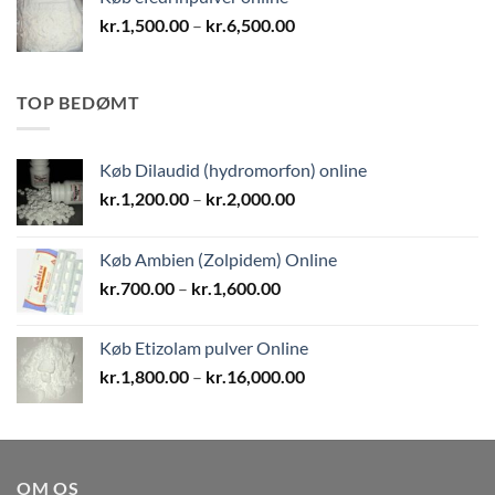
kr.1,800.00
Prisinterval:
kr.
1,500.00
–
kr.
6,500.00
kr.1,500.00
til
kr.6,500.00
TOP BEDØMT
Køb Dilaudid (hydromorfon) online
Prisinterval:
kr.
1,200.00
–
kr.
2,000.00
kr.1,200.00
til
Køb Ambien (Zolpidem) Online
kr.2,000.00
Prisinterval:
kr.
700.00
–
kr.
1,600.00
kr.700.00
til
Køb Etizolam pulver Online
kr.1,600.00
Prisinterval:
kr.
1,800.00
–
kr.
16,000.00
kr.1,800.00
til
kr.16,000.00
OM OS