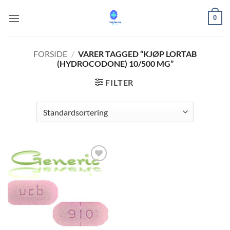
Fortsæt
0
til
indhold
FORSIDE
/
VARER TAGGED “KJØP LORTAB
(HYDROCODONE) 10/500 MG”
FILTER
Add to
wishlist