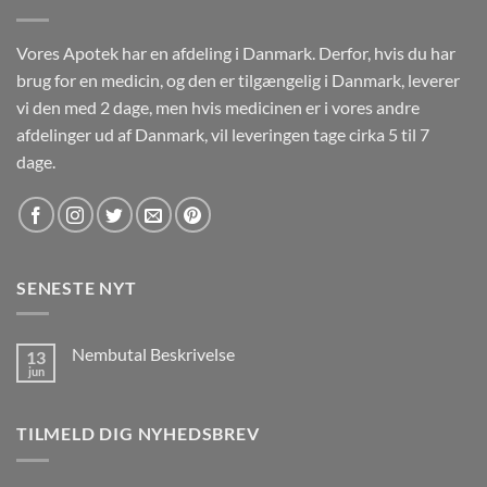
Vores Apotek har en afdeling i Danmark. Derfor, hvis du har
brug for en medicin, og den er tilgængelig i Danmark, leverer
vi den med 2 dage, men hvis medicinen er i vores andre
afdelinger ud af Danmark, vil leveringen tage cirka 5 til 7
dage.
SENESTE NYT
Nembutal Beskrivelse
13
jun
Ingen
kommentarer
til
Nembutal
TILMELD DIG NYHEDSBREV
Beskrivelse