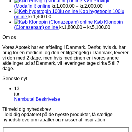
Køb Provigil
Prisinterval:
(Modafinil) online
kr.
1,000.00
–
kr.
2,000.00
kr.1,000.00
Køb hygetropin 100iu
til
online
kr.
1,400.00
kr.2,000.00
Køb Klonopin
Prisinterva
(Clonazepam) online
kr.
1,800.00
–
kr.
5,100.00
kr.1,800.0
Om os
til
kr.5,100.0
Vores Apotek har en afdeling i Danmark. Derfor, hvis du har
brug for en medicin, og den er tilgængelig i Danmark, leverer
vi den med 2 dage, men hvis medicinen er i vores andre
afdelinger ud af Danmark, vil leveringen tage cirka 5 til 7
dage.
Seneste nyt
13
jun
Ingen
Nembutal Beskrivelse
kommentarer
Tilmeld dig nyhedsbrev
til
Hold dig opdateret på de nyeste produkter, få særlige
Nembutal
nyhedsbreve om rabatter og masser af inspiration
Beskrivelse