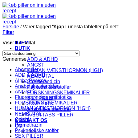
Fortsæt
til
indhold
Forside
/
Varer tagged “Kjøp Lunesta tabletter på nett”
Filter
Viser 1 resultat
HJEM
BUTIK
KATEGORI
Gennemse
ADD & ADHD
ANGST
Abort piller
HUMAN VÆKSTHORMON (HGH)
ADD & ADHD
NEMBUTAL
Alpha Pharma
Smertemedicin
Anabolske steroider
Psykedeliske stoffer
ANGST
FORSKNINGSKEMIKALIER
Fluoroquinolon antibiotika
SEX PILLER
FORSKNINGSKEMIKALIER
SOVA AIDS
HUMAN VÆKSTHORMON (HGH)
Anabolske steroider
NEMBUTAL
VÆGTTABS PILLER
Opioid
KONTAKT OS
Promethazin
OM
Psykedeliske stoffer
Søg
SEX PILLER
efter: