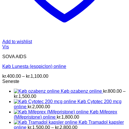
Add to wishlist
Vis
SOVA AIDS
Køb Lunesta (esopiclon) online
Prisinterval:
kr.
400.00
–
kr.
1,100.00
kr.400.00
Seneste
til
Køb ozabenz online
kr.
800.00
–
kr.1,100.00
Prisinterval:
kr.
1,500.00
kr.800.00
Køb Cytotec 200 mcg
til
online
kr.
2,000.00
kr.1,500.00
Køb Mifeprex
(Mifepristone) online
kr.
1,800.00
Køb Tramadol kapsler
Prisinterval:
online
kr.
1,500.00
–
kr.
2,800.00