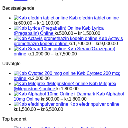
kr.1,500.00
Bedstsælgende
til
kr.2,800.00
Køb efedrin tablet online
Prisinterval:
kr.
600.00
–
kr.
1,100.00
kr.600.00
Køb Lyrica
til
Prisinterval:
(Pregabalin) Online
kr.
500.00
–
kr.
1,500.00
kr.1,100.00
kr.500.00
Køb Actavis
til
Prisi
promethazin kodein online
kr.
1,700.00
–
kr.
9,000.00
kr.1,500.00
kr.1,
Køb Serax (Oxazepam)
Prisinterval:
til
online
kr.
1,090.00
–
kr.
7,500.00
kr.1,090.00
kr.9,
Udvalgte
til
kr.7,500.00
Køb Cytotec 200 mcg
online
kr.
2,000.00
Køb Mifeprex
(Mifepristone) online
kr.
1,800.00
Køb Alphabol
Prisinterval:
10mg Online
kr.
500.00
–
kr.
1,800.00
kr.500.00
Køb efedrinpulver online
Prisinterval:
til
kr.
1,500.00
–
kr.
6,500.00
kr.1,500.00
kr.1,800.00
Top bedømt
til
kr.6,500.00