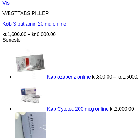
Vis
VÆGTTABS PILLER
Køb Sibutramin 20 mg online
Prisinterval:
kr.
1,600.00
–
kr.
6,000.00
kr.1,600.00
Seneste
til
kr.6,000.00
Køb ozabenz online
kr.
800.00
–
kr.
1,500.
Køb Cytotec 200 mcg online
kr.
2,000.00