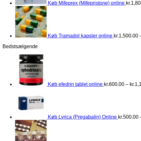
Køb Mifeprex (Mifepristone) online
kr.
1,80
Køb Tramadol kapsler online
kr.
1,500.00
Bedstsælgende
Køb efedrin tablet online
kr.
600.00
–
kr.
1,
Køb Lyrica (Pregabalin) Online
kr.
500.00