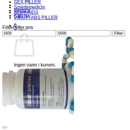
SEX PILLER
Smertemedicin
Wishlist
SOVA AIDS
Køb nu
VÆGTTABS PILLER
0
Filtrer efter pris
Kurv
Mindste
Højeste
Filter
pris
pris
Ingen varer i kurven.
Tilbage til shoppen