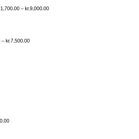
.
1,700.00
–
kr.
9,000.00
Prisinterval:
kr.1,090.00
til
kr.7,500.00
0
–
kr.
7,500.00
0.00
Prisinterval:
kr.500.00
til