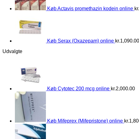
Køb Actavis promethazin kodein online
kr
Køb Serax (Oxazepam) online
kr.
1,090.0
Udvalgte
Køb Cytotec 200 mcg online
kr.
2,000.00
Køb Mifeprex (Mifepristone) online
kr.
1,80