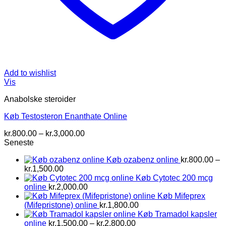
Add to wishlist
Vis
Anabolske steroider
Køb Testosteron Enanthate Online
Prisinterval:
kr.
800.00
–
kr.
3,000.00
kr.800.00
Seneste
til
Køb ozabenz online
kr.
800.00
–
kr.3,000.00
Prisinterval:
kr.
1,500.00
kr.800.00
Køb Cytotec 200 mcg
til
online
kr.
2,000.00
kr.1,500.00
Køb Mifeprex
(Mifepristone) online
kr.
1,800.00
Køb Tramadol kapsler
Prisinterval:
online
kr.
1,500.00
–
kr.
2,800.00