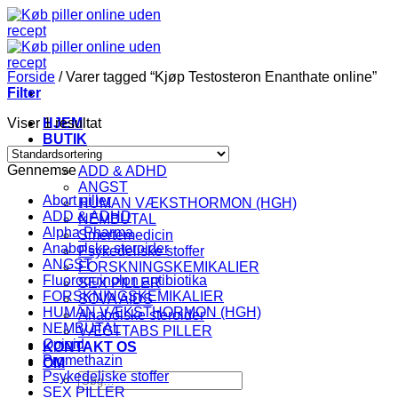
Fortsæt
til
indhold
Forside
/
Varer tagged “Kjøp Testosteron Enanthate online”
Filter
Viser 1 resultat
HJEM
BUTIK
KATEGORI
Gennemse
ADD & ADHD
ANGST
Abort piller
HUMAN VÆKSTHORMON (HGH)
ADD & ADHD
NEMBUTAL
Alpha Pharma
Smertemedicin
Anabolske steroider
Psykedeliske stoffer
ANGST
FORSKNINGSKEMIKALIER
Fluoroquinolon antibiotika
SEX PILLER
FORSKNINGSKEMIKALIER
SOVA AIDS
HUMAN VÆKSTHORMON (HGH)
Anabolske steroider
NEMBUTAL
VÆGTTABS PILLER
Opioid
KONTAKT OS
Promethazin
OM
Psykedeliske stoffer
Søg
SEX PILLER
efter: