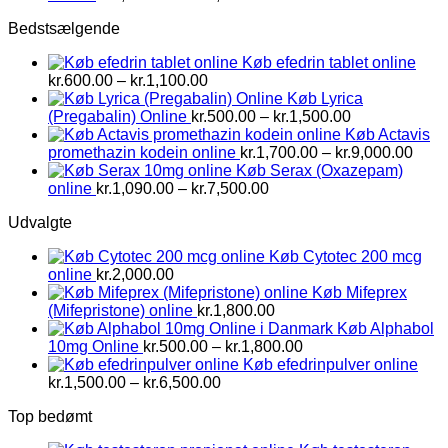
kr.1,500.00
Bedstsælgende
til
kr.2,800.00
Køb efedrin tablet online
Prisinterval:
kr.
600.00
–
kr.
1,100.00
kr.600.00
Køb Lyrica
til
Prisinterval:
(Pregabalin) Online
kr.
500.00
–
kr.
1,500.00
kr.1,100.00
kr.500.00
Køb Actavis
til
Prisi
promethazin kodein online
kr.
1,700.00
–
kr.
9,000.00
kr.1,500.00
kr.1,
Køb Serax (Oxazepam)
Prisinterval:
til
online
kr.
1,090.00
–
kr.
7,500.00
kr.1,090.00
kr.9,
Udvalgte
til
kr.7,500.00
Køb Cytotec 200 mcg
online
kr.
2,000.00
Køb Mifeprex
(Mifepristone) online
kr.
1,800.00
Køb Alphabol
Prisinterval:
10mg Online
kr.
500.00
–
kr.
1,800.00
kr.500.00
Køb efedrinpulver online
Prisinterval:
til
kr.
1,500.00
–
kr.
6,500.00
kr.1,500.00
kr.1,800.00
Top bedømt
til
kr.6,500.00