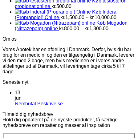
Køb testosteron
propionat online
kr.
500.00
Køb Inderal
Prisinterv
(Propranolol) Online
kr.
1,500.00
–
kr.
10,000.00
kr.1,500.0
Køb Mogadon
Prisinterval:
til
(Nitrazepam) online
kr.
800.00
–
kr.
1,800.00
kr.800.00
kr.10,000
Om os
til
kr.1,800.00
Vores Apotek har en afdeling i Danmark. Derfor, hvis du har
brug for en medicin, og den er tilgængelig i Danmark, leverer
vi den med 2 dage, men hvis medicinen er i vores andre
afdelinger ud af Danmark, vil leveringen tage cirka 5 til 7
dage.
Seneste nyt
13
jun
Ingen
Nembutal Beskrivelse
kommentarer
Tilmeld dig nyhedsbrev
til
Hold dig opdateret på de nyeste produkter, få særlige
Nembutal
nyhedsbreve om rabatter og masser af inspiration
Beskrivelse