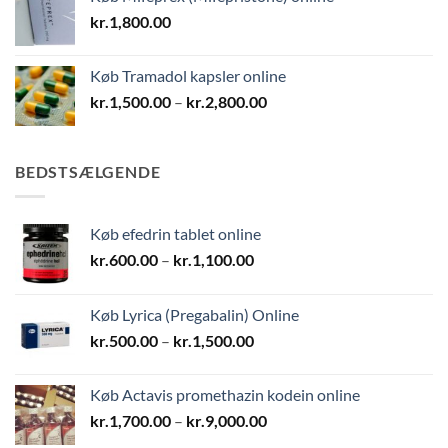
kr.
1,800.00
Køb Tramadol kapsler online
Prisinterval:
kr.
1,500.00
–
kr.
2,800.00
kr.1,500.00
til
kr.2,800.00
BEDSTSÆLGENDE
Køb efedrin tablet online
Prisinterval:
kr.
600.00
–
kr.
1,100.00
kr.600.00
til
Køb Lyrica (Pregabalin) Online
kr.1,100.00
Prisinterval:
kr.
500.00
–
kr.
1,500.00
kr.500.00
til
Køb Actavis promethazin kodein online
kr.1,500.00
Prisinterval:
kr.
1,700.00
–
kr.
9,000.00
kr.1,700.00