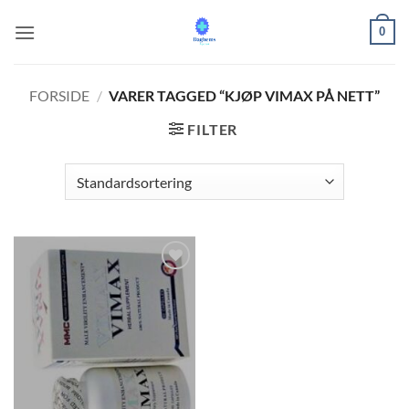
Fortsæt
0
til
indhold
FORSIDE
/
VARER TAGGED “KJØP VIMAX PÅ NETT”
FILTER
Add to
wishlist