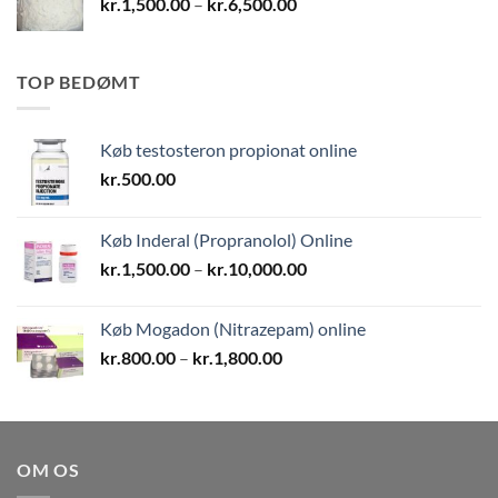
Prisinterval:
kr.
1,500.00
–
kr.
6,500.00
kr.1,500.00
til
kr.6,500.00
TOP BEDØMT
Køb testosteron propionat online
kr.
500.00
Køb Inderal (Propranolol) Online
Prisinterval:
kr.
1,500.00
–
kr.
10,000.00
kr.1,500.00
til
Køb Mogadon (Nitrazepam) online
kr.10,000.00
Prisinterval:
kr.
800.00
–
kr.
1,800.00
kr.800.00
til
kr.1,800.00
OM OS