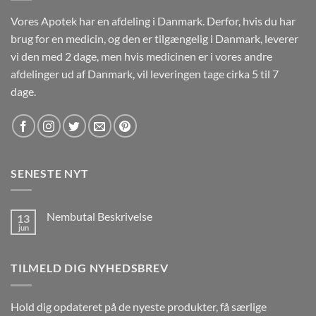
Vores Apotek har en afdeling i Danmark. Derfor, hvis du har
brug for en medicin, og den er tilgængelig i Danmark, leverer
vi den med 2 dage, men hvis medicinen er i vores andre
afdelinger ud af Danmark, vil leveringen tage cirka 5 til 7
dage.
SENESTE NYT
Nembutal Beskrivelse
13
jun
Ingen
kommentarer
til
Nembutal
TILMELD DIG NYHEDSBREV
Beskrivelse
Hold dig opdateret på de nyeste produkter, få særlige