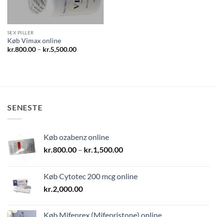
SEX PILLER
Køb Vimax online
Prisinterval:
kr.
800.00
–
kr.
5,500.00
kr.800.00
til
kr.5,500.00
SENESTE
Køb ozabenz online
Prisinterval:
kr.
800.00
–
kr.
1,500.00
kr.800.00
til
Køb Cytotec 200 mcg online
kr.1,500.00
kr.
2,000.00
Køb Mifeprex (Mifepristone) online