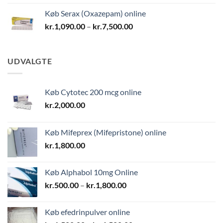
til
Køb Serax (Oxazepam) online
kr.9,000.00
Prisinterval:
kr.
1,090.00
–
kr.
7,500.00
kr.1,090.00
til
kr.7,500.00
UDVALGTE
Køb Cytotec 200 mcg online
kr.
2,000.00
Køb Mifeprex (Mifepristone) online
kr.
1,800.00
Køb Alphabol 10mg Online
Prisinterval:
kr.
500.00
–
kr.
1,800.00
kr.500.00
til
Køb efedrinpulver online
kr.1,800.00