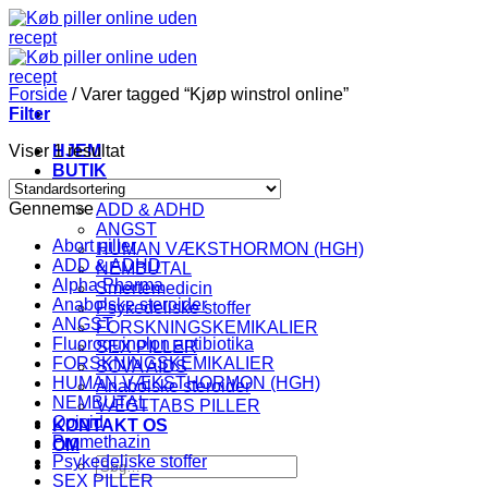
Fortsæt
til
indhold
Forside
/
Varer tagged “Kjøp winstrol online”
Filter
Viser 1 resultat
HJEM
BUTIK
KATEGORI
Gennemse
ADD & ADHD
ANGST
Abort piller
HUMAN VÆKSTHORMON (HGH)
ADD & ADHD
NEMBUTAL
Alpha Pharma
Smertemedicin
Anabolske steroider
Psykedeliske stoffer
ANGST
FORSKNINGSKEMIKALIER
Fluoroquinolon antibiotika
SEX PILLER
FORSKNINGSKEMIKALIER
SOVA AIDS
HUMAN VÆKSTHORMON (HGH)
Anabolske steroider
NEMBUTAL
VÆGTTABS PILLER
Opioid
KONTAKT OS
Promethazin
OM
Psykedeliske stoffer
Søg
SEX PILLER
efter: