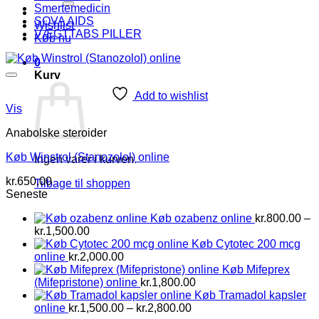
Smertemedicin
SOVA AIDS
Wishlist
VÆGTTABS PILLER
Køb nu
0
Kurv
Add to wishlist
Vis
Anabolske steroider
Køb Winstrol (Stanozolol) online
Ingen varer i kurven.
kr.
650.00
Tilbage til shoppen
Seneste
Køb ozabenz online
kr.
800.00
–
Prisinterval:
kr.
1,500.00
kr.800.00
Køb Cytotec 200 mcg
til
online
kr.
2,000.00
kr.1,500.00
Køb Mifeprex
(Mifepristone) online
kr.
1,800.00
Køb Tramadol kapsler
Prisinterval:
online
kr.
1,500.00
–
kr.
2,800.00