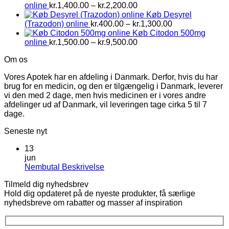
Prisinterval:
online
kr.
1,400.00
–
kr.
2,200.00
kr.1,400.00
Køb Desyrel
til
Prisinterval:
(Trazodon) online
kr.
400.00
–
kr.
1,300.00
kr.2,200.00
kr.400.00
Køb Citodon 500mg
Prisinterval:
til
online
kr.
1,500.00
–
kr.
9,500.00
kr.1,500.00
kr.1,300.00
Om os
til
kr.9,500.00
Vores Apotek har en afdeling i Danmark. Derfor, hvis du har
brug for en medicin, og den er tilgængelig i Danmark, leverer
vi den med 2 dage, men hvis medicinen er i vores andre
afdelinger ud af Danmark, vil leveringen tage cirka 5 til 7
dage.
Seneste nyt
13
jun
Ingen
Nembutal Beskrivelse
kommentarer
Tilmeld dig nyhedsbrev
til
Hold dig opdateret på de nyeste produkter, få særlige
Nembutal
nyhedsbreve om rabatter og masser af inspiration
Beskrivelse