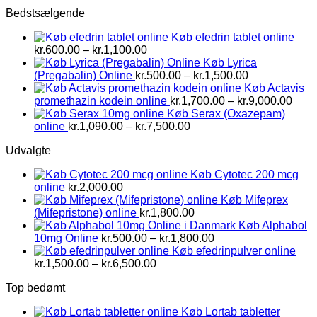
kr.1,500.00
Bedstsælgende
til
kr.2,800.00
Køb efedrin tablet online
Prisinterval:
kr.
600.00
–
kr.
1,100.00
kr.600.00
Køb Lyrica
til
Prisinterval:
(Pregabalin) Online
kr.
500.00
–
kr.
1,500.00
kr.1,100.00
kr.500.00
Køb Actavis
til
Prisi
promethazin kodein online
kr.
1,700.00
–
kr.
9,000.00
kr.1,500.00
kr.1,
Køb Serax (Oxazepam)
Prisinterval:
til
online
kr.
1,090.00
–
kr.
7,500.00
kr.1,090.00
kr.9,
Udvalgte
til
kr.7,500.00
Køb Cytotec 200 mcg
online
kr.
2,000.00
Køb Mifeprex
(Mifepristone) online
kr.
1,800.00
Køb Alphabol
Prisinterval:
10mg Online
kr.
500.00
–
kr.
1,800.00
kr.500.00
Køb efedrinpulver online
Prisinterval:
til
kr.
1,500.00
–
kr.
6,500.00
kr.1,500.00
kr.1,800.00
Top bedømt
til
kr.6,500.00
Køb Lortab tabletter