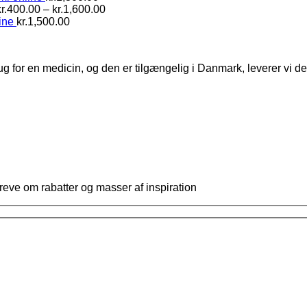
Prisinterval:
r.
400.00
–
kr.
1,600.00
kr.400.00
ine
kr.
1,500.00
til
kr.1,600.00
ug for en medicin, og den er tilgængelig i Danmark, leverer vi 
reve om rabatter og masser af inspiration