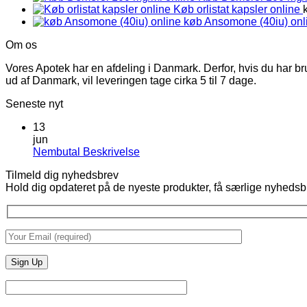
Køb orlistat kapsler online
k
køb Ansomone (40iu) onl
Om os
Vores Apotek har en afdeling i Danmark. Derfor, hvis du har br
ud af Danmark, vil leveringen tage cirka 5 til 7 dage.
Seneste nyt
13
jun
Ingen
Nembutal Beskrivelse
kommentarer
Tilmeld dig nyhedsbrev
til
Hold dig opdateret på de nyeste produkter, få særlige nyhedsb
Nembutal
Beskrivelse