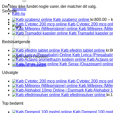
Der blev ikke fundet nogle varer, der matcher dit valg.
Wishlist
Seneste
Køb nu
Køb ozabenz online
kr.
800.00
–
k
0
Køb Cytotec 200 mcg onl
Kurv
Køb Mifeprex (Mife
Køb Tramadol kapsler on
Bedstsælgende
Køb efedrin tablet online
kr.
6
Køb Lyrica (Pregabalin
Ingen varer i kurven.
Køb Actavis p
Køb Serax (Oxazepam) onlin
Tilbage til shoppen
Udvalgte
Køb Cytotec 200 mcg onl
Køb Mifeprex (Mife
Køb Alphabol 
Køb efedrinpulver online
kr.
1
Top bedømt
Køb Demerol 100 mg/m