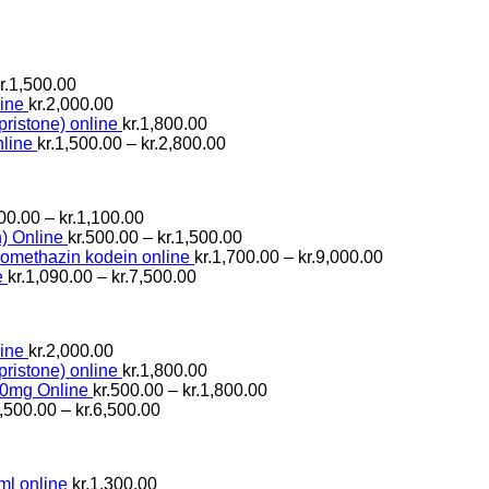
Prisinterval:
r.
1,500.00
kr.800.00
ine
kr.
2,000.00
til
pristone) online
kr.
1,800.00
kr.1,500.00
Prisinterval:
line
kr.
1,500.00
–
kr.
2,800.00
kr.1,500.00
til
kr.2,800.00
Prisinterval:
00.00
–
kr.
1,100.00
kr.600.00
Prisinterval:
) Online
kr.
500.00
–
kr.
1,500.00
til
kr.500.00
Prisinterval:
romethazin kodein online
kr.
1,700.00
–
kr.
9,000.00
kr.1,100.00
Prisinterval:
til
kr.1,700.00
e
kr.
1,090.00
–
kr.
7,500.00
kr.1,090.00
kr.1,500.00
til
til
kr.9,000.00
kr.7,500.00
ine
kr.
2,000.00
pristone) online
kr.
1,800.00
Prisinterval:
10mg Online
kr.
500.00
–
kr.
1,800.00
Prisinterval:
kr.500.00
,500.00
–
kr.
6,500.00
kr.1,500.00
til
til
kr.1,800.00
kr.6,500.00
l online
kr.
1,300.00