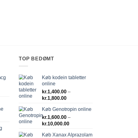
TOP BEDØMT
mcg
Køb kodein tabletter
online
kr.
1,400.00
–
Prisinterval:
kr.
1,800.00
kr.1,400.00
ne
Køb Genotropin online
til
kr.
1,600.00
kr.1,800.00
–
Prisinterval:
kr.
10,000.00
g
kr.1,600.00
Køb Xanax Alprazolam
til