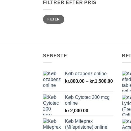
FILTRER EFTER PRIS
Mindste
Højeste
FILTER
pris
pris
SENESTE
BE
Køb ozabenz online
Prisinter
kr.
800.00
–
kr.
1,500.00
kr.800.0
til
Køb Cytotec 200 mcg
kr.1,500
online
kr.
2,000.00
Køb Mifeprex
(Mifepristone) online