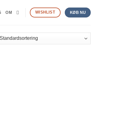
WISHLIST
S
OM
KØB NU