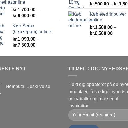
online
kr.
500.00
–
kr.
1,80
kr.
1,700.00
–
Køb efedrinpulver
Prisinterval:
kr.
9,000.00
online
kr.1,700.00
Køb Serax
til
kr.
1,500.00
–
(Oxazepam) online
Prisinte
kr.9,000.00
kr.
6,500.00
kr.
1,090.00
–
kr.1,50
Prisinterval:
kr.
7,500.00
til
kr.1,090.00
kr.6,50
til
kr.7,500.00
NESTE NYT
TILMELD DIG NYHEDSB
Hold dig opdateret på de nye
Nembutal Beskrivelse
produkter, få særlige nyheds
Ingen
kommentarer
om rabatter og masser af
til
Nembutal
inspiration
Beskrivelse