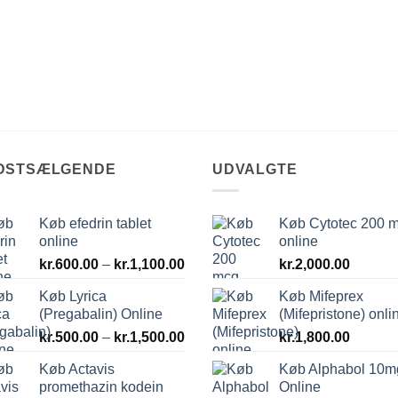
DSTSÆLGENDE
UDVALGTE
Køb efedrin tablet
Køb Cytotec 200 
online
online
val:
Prisinterval:
0
kr.
600.00
–
kr.
1,100.00
kr.
2,000.00
kr.600.00
Køb Lyrica
Køb Mifeprex
til
.00
(Pregabalin) Online
(Mifepristone) onli
kr.1,100.00
Prisinterval:
kr.
500.00
–
kr.
1,500.00
kr.
1,800.00
kr.500.00
Køb Actavis
Køb Alphabol 10m
til
promethazin kodein
Online
kr.1,500.00