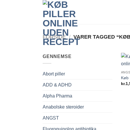
Fortsæt
til
indhold
FORSIDE
/
VARER TAGGED “KØB 
GENNEMSE
ANG
Abort piller
Køb 
kr.
1,
ADD & ADHD
Alpha Pharma
Anabolske steroider
ANGST
Fluoroquinolon antibiotika