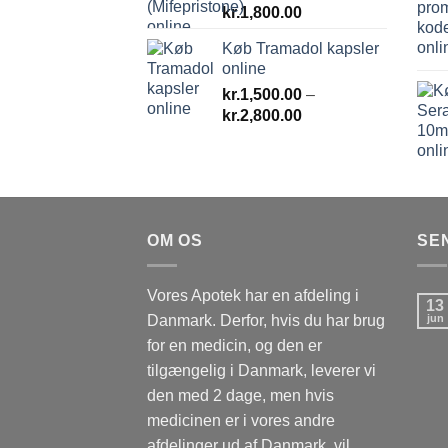
kr.
1,800.00
Køb Tramadol kapsler
online
kr.
1,500.00
–
Prisinterval:
kr.
2,800.00
kr.1,500.00
til
kr.2,800.00
OM OS
SE
Vores Apotek har en afdeling i
13
Danmark. Derfor, hvis du har brug
jun
for en medicin, og den er
tilgængelig i Danmark, leverer vi
den med 2 dage, men hvis
medicinen er i vores andre
afdelinger ud af Danmark, vil