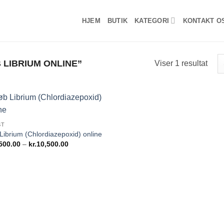
HJEM
BUTIK
KATEGORI
KONTAKT O
LIBRIUM ONLINE”
Viser 1 resultat
Add to
ST
wishlist
Librium (Chlordiazepoxid) online
Prisinterval:
500.00
–
kr.
10,500.00
kr.1,500.00
til
kr.10,500.00