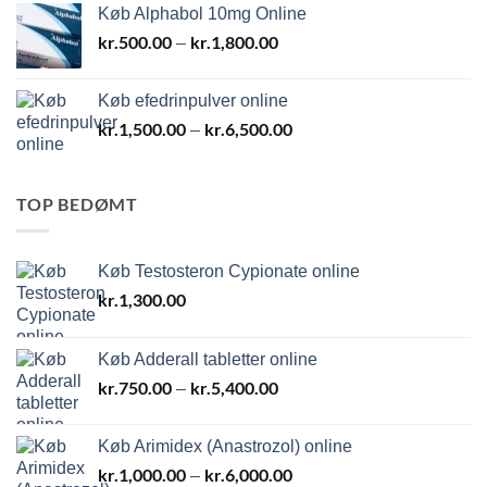
Køb Alphabol 10mg Online
kr.
500.00
kr.
1,800.00
Prisinterval:
–
kr.500.00
til
Køb efedrinpulver online
kr.1,800.00
kr.
1,500.00
kr.
6,500.00
Prisinterval:
–
kr.1,500.00
til
kr.6,500.00
TOP BEDØMT
Køb Testosteron Cypionate online
kr.
1,300.00
Køb Adderall tabletter online
kr.
750.00
kr.
5,400.00
Prisinterval:
–
kr.750.00
til
Køb Arimidex (Anastrozol) online
kr.5,400.00
kr.
1,000.00
kr.
6,000.00
Prisinterval:
–