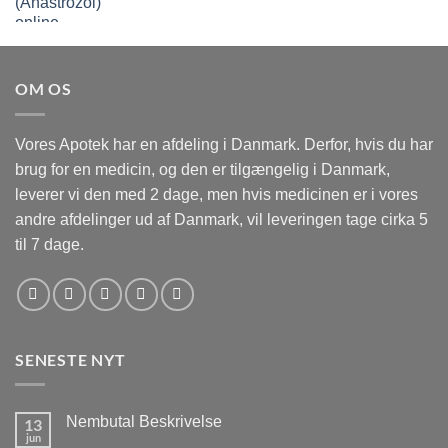
kr.1,000.00
til
kr.6,000.00
OM OS
Vores Apotek har en afdeling i Danmark. Derfor, hvis du har
brug for en medicin, og den er tilgængelig i Danmark,
leverer vi den med 2 dage, men hvis medicinen er i vores
andre afdelinger ud af Danmark, vil leveringen tage cirka 5
til 7 dage.
SENESTE NYT
Nembutal Beskrivelse
13
jun
Ingen