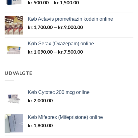
kr.
500.00
kr.
1,500.00
Prisinterval:
–
kr.500.00
til
Køb Actavis promethazin kodein online
kr.1,500.00
kr.
1,700.00
kr.
9,000.00
Prisinterval:
–
kr.1,700.00
til
Køb Serax (Oxazepam) online
kr.9,000.00
kr.
1,090.00
kr.
7,500.00
Prisinterval:
–
kr.1,090.00
til
kr.7,500.00
UDVALGTE
Køb Cytotec 200 mcg online
kr.
2,000.00
Køb Mifeprex (Mifepristone) online
kr.
1,800.00