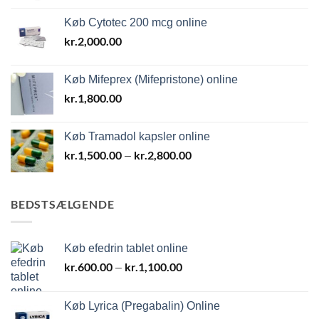
til
Køb Cytotec 200 mcg online
kr.1,500.00
kr.
2,000.00
Køb Mifeprex (Mifepristone) online
kr.
1,800.00
Køb Tramadol kapsler online
kr.
1,500.00
kr.
2,800.00
Prisinterval:
–
kr.1,500.00
til
kr.2,800.00
BEDSTSÆLGENDE
Køb efedrin tablet online
kr.
600.00
kr.
1,100.00
Prisinterval:
–
kr.600.00
til
Køb Lyrica (Pregabalin) Online
kr.1,100.00