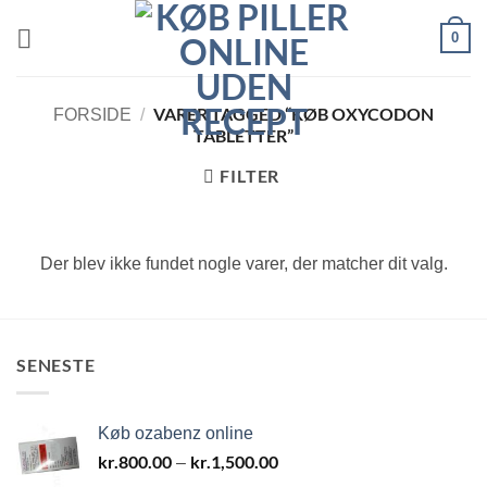
Fortsæt
0
til
indhold
VARER TAGGED “KØB OXYCODON
FORSIDE
/
TABLETTER”
FILTER
Der blev ikke fundet nogle varer, der matcher dit valg.
SENESTE
Køb ozabenz online
kr.
800.00
kr.
1,500.00
Prisinterval:
–
kr.800.00