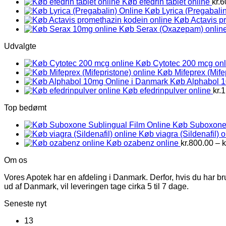
Køb efedrin tablet online
kr.
6
Køb Lyrica (Pregabalin
Køb Actavis p
Køb Serax (Oxazepam) onlin
Udvalgte
Køb Cytotec 200 mcg onl
Køb Mifeprex (Mife
Køb Alphabol 
Køb efedrinpulver online
kr.
1
Top bedømt
Køb Suboxone 
Køb viagra (Sildenafil) o
Køb ozabenz online
kr.
800.00
–
k
Om os
Vores Apotek har en afdeling i Danmark. Derfor, hvis du har br
ud af Danmark, vil leveringen tage cirka 5 til 7 dage.
Seneste nyt
13