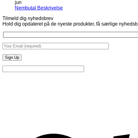
jun
Ingen
Nembutal Beskrivelse
kommentarer
Tilmeld dig nyhedsbrev
til
Hold dig opdateret på de nyeste produkter, få særlige nyhedsb
Nembutal
Beskrivelse