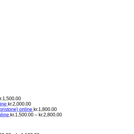
Prisinterval:
r.
1,500.00
kr.800.00
ine
kr.
2,000.00
til
pristone) online
kr.
1,800.00
kr.1,500.00
Prisinterval:
line
kr.
1,500.00
–
kr.
2,800.00
kr.1,500.00
til
kr.2,800.00