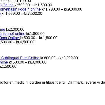
Prisinterval:
00.00
–
kr.
1,100.00
kr.600.00
Prisinterval:
) Online
kr.
500.00
–
kr.
1,500.00
til
kr.500.00
Prisinterval:
romethazin kodein online
kr.
1,700.00
–
kr.
9,000.00
kr.1,100.00
Prisinterval:
til
kr.1,700.00
e
kr.
1,090.00
–
kr.
7,500.00
kr.1,090.00
kr.1,500.00
til
til
kr.9,000.00
kr.7,500.00
ine
kr.
2,000.00
pristone) online
kr.
1,800.00
Prisinterval:
10mg Online
kr.
500.00
–
kr.
1,800.00
Prisinterval:
kr.500.00
,500.00
–
kr.
6,500.00
kr.1,500.00
til
til
kr.1,800.00
kr.6,500.00
Prisinterval:
Sublingual Film Online
kr.
800.00
–
kr.
2,200.00
Prisinterval:
kr.800.00
nline
kr.
500.00
–
kr.
3,000.00
Prisinterval:
kr.500.00
til
r.
1,500.00
kr.800.00
til
kr.2,200.00
til
kr.3,000.00
kr.1,500.00
ug for en medicin, og den er tilgængelig i Danmark, leverer vi 