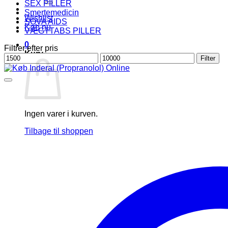
SEX PILLER
Smertemedicin
Wishlist
SOVA AIDS
Køb nu
VÆGTTABS PILLER
0
Filtrer efter pris
Kurv
Mindste
Højeste
Filter
pris
pris
Ingen varer i kurven.
Tilbage til shoppen