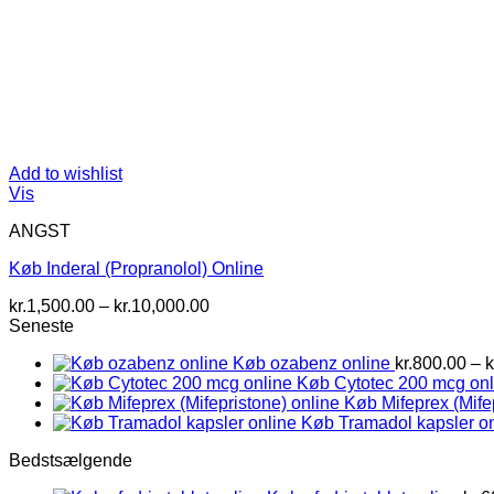
Add to wishlist
Vis
ANGST
Køb Inderal (Propranolol) Online
Prisinterval:
kr.
1,500.00
–
kr.
10,000.00
kr.1,500.00
Seneste
til
Køb ozabenz online
kr.
800.00
–
k
kr.10,000.00
Køb Cytotec 200 mcg onl
Køb Mifeprex (Mife
Køb Tramadol kapsler on
Bedstsælgende