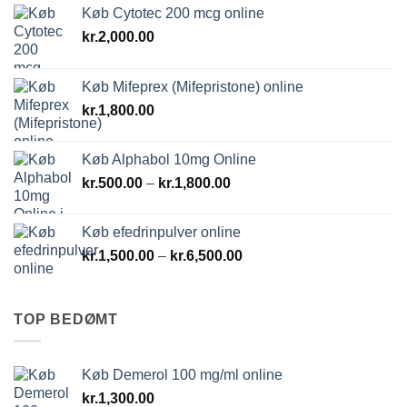
Køb Cytotec 200 mcg online
kr.
2,000.00
Køb Mifeprex (Mifepristone) online
kr.
1,800.00
Køb Alphabol 10mg Online
Prisinterval:
kr.
500.00
–
kr.
1,800.00
kr.500.00
til
Køb efedrinpulver online
kr.1,800.00
Prisinterval:
kr.
1,500.00
–
kr.
6,500.00
kr.1,500.00
til
kr.6,500.00
TOP BEDØMT
Køb Demerol 100 mg/ml online
kr.
1,300.00