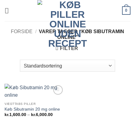
Fortsæt
0
til
indhold
FORSIDE
/
VARER TAGGED “KØB SIBUTRAMIN
ONLINE”
FILTER
Add to
wishlist
VÆGTTABS PILLER
Køb Sibutramin 20 mg online
Prisinterval:
kr.
1,600.00
–
kr.
6,000.00
kr.1,600.00
til
kr.6,000.00