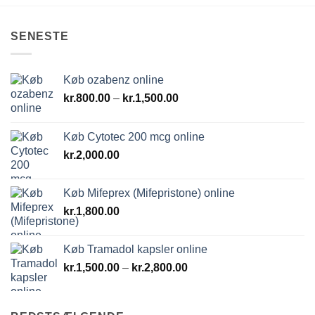
SENESTE
Køb ozabenz online
Prisinterval:
kr.
800.00
–
kr.
1,500.00
kr.800.00
til
Køb Cytotec 200 mcg online
kr.1,500.00
kr.
2,000.00
Køb Mifeprex (Mifepristone) online
kr.
1,800.00
Køb Tramadol kapsler online
Prisinterval:
kr.
1,500.00
–
kr.
2,800.00
kr.1,500.00
til
kr.2,800.00