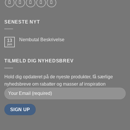
SENESTE NYT
Nembutal Beskrivelse
13
jun
Ingen
kommentarer
til
Nembutal
TILMELD DIG NYHEDSBREV
Beskrivelse
Hold dig opdateret på de nyeste produkter, få særlige
nyhedsbreve om rabatter og masser af inspiration