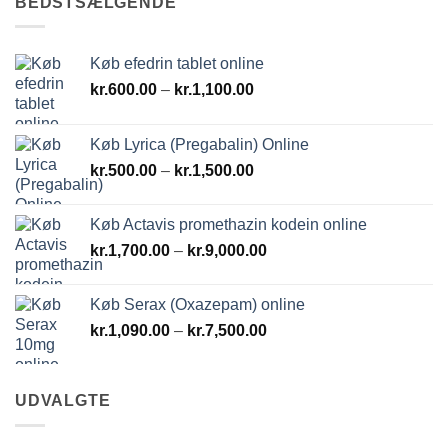
BEDSTSÆLGENDE
Køb efedrin tablet online
Prisinterval:
kr.
600.00
–
kr.
1,100.00
kr.600.00
til
Køb Lyrica (Pregabalin) Online
kr.1,100.00
Prisinterval:
kr.
500.00
–
kr.
1,500.00
kr.500.00
til
Køb Actavis promethazin kodein online
kr.1,500.00
Prisinterval:
kr.
1,700.00
–
kr.
9,000.00
kr.1,700.00
til
Køb Serax (Oxazepam) online
kr.9,000.00
Prisinterval:
kr.
1,090.00
–
kr.
7,500.00
kr.1,090.00
til
kr.7,500.00
UDVALGTE