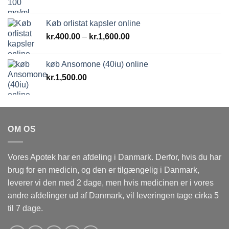
Køb orlistat kapsler online
Prisinterval:
kr.
400.00
–
kr.
1,600.00
kr.400.00
til
køb Ansomone (40iu) online
kr.1,600.00
kr.
1,500.00
OM OS
Vores Apotek har en afdeling i Danmark. Derfor, hvis du har
brug for en medicin, og den er tilgængelig i Danmark,
leverer vi den med 2 dage, men hvis medicinen er i vores
andre afdelinger ud af Danmark, vil leveringen tage cirka 5
til 7 dage.