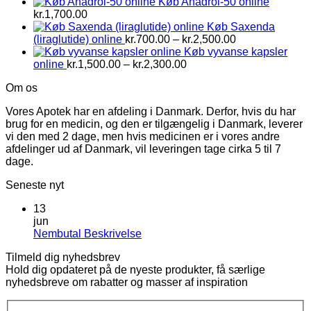
Køb Anadrol-50 online
kr.
1,700.00
Køb Saxenda
Prisinterval:
(liraglutide) online
kr.
700.00
–
kr.
2,500.00
kr.700.00
Køb vyvanse kapsler
Prisinterval:
til
online
kr.
1,500.00
–
kr.
2,300.00
kr.1,500.00
kr.2,500.00
Om os
til
kr.2,300.00
Vores Apotek har en afdeling i Danmark. Derfor, hvis du har
brug for en medicin, og den er tilgængelig i Danmark, leverer
vi den med 2 dage, men hvis medicinen er i vores andre
afdelinger ud af Danmark, vil leveringen tage cirka 5 til 7
dage.
Seneste nyt
13
jun
Ingen
Nembutal Beskrivelse
kommentarer
Tilmeld dig nyhedsbrev
til
Hold dig opdateret på de nyeste produkter, få særlige
Nembutal
nyhedsbreve om rabatter og masser af inspiration
Beskrivelse