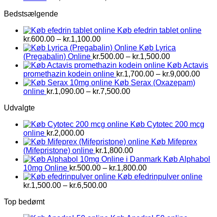
kr.1,500.00
Bedstsælgende
til
kr.2,800.00
Køb efedrin tablet online
Prisinterval:
kr.
600.00
–
kr.
1,100.00
kr.600.00
Køb Lyrica
til
Prisinterval:
(Pregabalin) Online
kr.
500.00
–
kr.
1,500.00
kr.1,100.00
kr.500.00
Køb Actavis
til
Prisi
promethazin kodein online
kr.
1,700.00
–
kr.
9,000.00
kr.1,500.00
kr.1,
Køb Serax (Oxazepam)
Prisinterval:
til
online
kr.
1,090.00
–
kr.
7,500.00
kr.1,090.00
kr.9,
Udvalgte
til
kr.7,500.00
Køb Cytotec 200 mcg
online
kr.
2,000.00
Køb Mifeprex
(Mifepristone) online
kr.
1,800.00
Køb Alphabol
Prisinterval:
10mg Online
kr.
500.00
–
kr.
1,800.00
kr.500.00
Køb efedrinpulver online
Prisinterval:
til
kr.
1,500.00
–
kr.
6,500.00
kr.1,500.00
kr.1,800.00
Top bedømt
til
kr.6,500.00