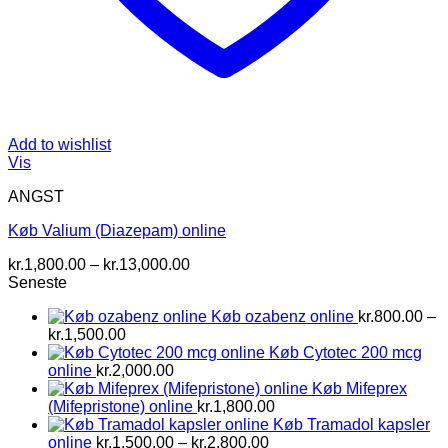
Add to wishlist
Vis
ANGST
Køb Valium (Diazepam) online
Prisinterval:
kr.
1,800.00
–
kr.
13,000.00
kr.1,800.00
Seneste
til
Køb ozabenz online
kr.
800.00
–
kr.13,000.00
Prisinterval:
kr.
1,500.00
kr.800.00
Køb Cytotec 200 mcg
til
online
kr.
2,000.00
kr.1,500.00
Køb Mifeprex
(Mifepristone) online
kr.
1,800.00
Køb Tramadol kapsler
Prisinterval:
online
kr.
1,500.00
–
kr.
2,800.00