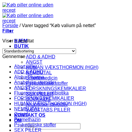
Fortsæt
til
indhold
Forside
/
Varer tagged “Køb valium på nettet”
Filter
Viser 1 resultat
HJEM
BUTIK
KATEGORI
Gennemse
ADD & ADHD
ANGST
Abort piller
HUMAN VÆKSTHORMON (HGH)
ADD & ADHD
NEMBUTAL
Alpha Pharma
Smertemedicin
Anabolske steroider
Psykedeliske stoffer
ANGST
FORSKNINGSKEMIKALIER
Fluoroquinolon antibiotika
SEX PILLER
FORSKNINGSKEMIKALIER
SOVA AIDS
HUMAN VÆKSTHORMON (HGH)
Anabolske steroider
NEMBUTAL
VÆGTTABS PILLER
Opioid
KONTAKT OS
Promethazin
OM
Psykedeliske stoffer
Søg
SEX PILLER
efter: