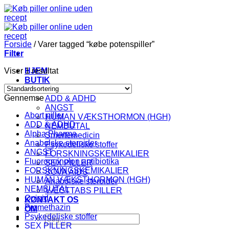
Fortsæt
til
indhold
Forside
/
Varer tagged “købe potenspiller”
Filter
Viser 1 resultat
HJEM
BUTIK
KATEGORI
Gennemse
ADD & ADHD
ANGST
Abort piller
HUMAN VÆKSTHORMON (HGH)
ADD & ADHD
NEMBUTAL
Alpha Pharma
Smertemedicin
Anabolske steroider
Psykedeliske stoffer
ANGST
FORSKNINGSKEMIKALIER
Fluoroquinolon antibiotika
SEX PILLER
FORSKNINGSKEMIKALIER
SOVA AIDS
HUMAN VÆKSTHORMON (HGH)
Anabolske steroider
NEMBUTAL
VÆGTTABS PILLER
Opioid
KONTAKT OS
Promethazin
OM
Psykedeliske stoffer
Søg
SEX PILLER
efter: