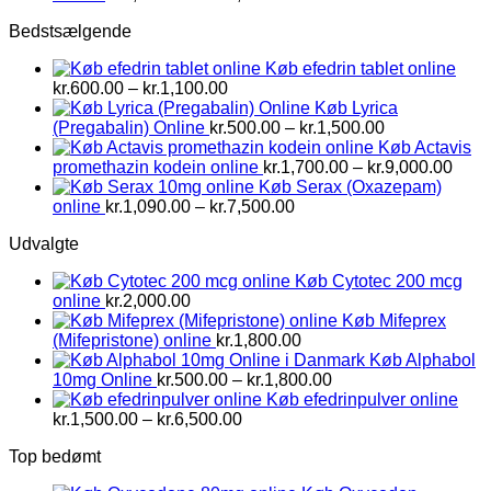
kr.1,500.00
Bedstsælgende
til
kr.2,800.00
Køb efedrin tablet online
Prisinterval:
kr.
600.00
–
kr.
1,100.00
kr.600.00
Køb Lyrica
til
Prisinterval:
(Pregabalin) Online
kr.
500.00
–
kr.
1,500.00
kr.1,100.00
kr.500.00
Køb Actavis
til
Prisi
promethazin kodein online
kr.
1,700.00
–
kr.
9,000.00
kr.1,500.00
kr.1,
Køb Serax (Oxazepam)
Prisinterval:
til
online
kr.
1,090.00
–
kr.
7,500.00
kr.1,090.00
kr.9,
Udvalgte
til
kr.7,500.00
Køb Cytotec 200 mcg
online
kr.
2,000.00
Køb Mifeprex
(Mifepristone) online
kr.
1,800.00
Køb Alphabol
Prisinterval:
10mg Online
kr.
500.00
–
kr.
1,800.00
kr.500.00
Køb efedrinpulver online
Prisinterval:
til
kr.
1,500.00
–
kr.
6,500.00
kr.1,500.00
kr.1,800.00
Top bedømt
til
kr.6,500.00