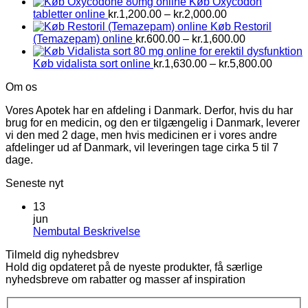
Køb Oxycodon
Prisinterval:
tabletter online
kr.
1,200.00
–
kr.
2,000.00
kr.1,200.00
Køb Restoril
til
Prisinterval:
(Temazepam) online
kr.
600.00
–
kr.
1,600.00
kr.2,000.00
kr.600.00
til
Prisinte
Køb vidalista sort online
kr.
1,630.00
–
kr.
5,800.00
kr.1,600.00
kr.1,63
Om os
til
kr.5,80
Vores Apotek har en afdeling i Danmark. Derfor, hvis du har
brug for en medicin, og den er tilgængelig i Danmark, leverer
vi den med 2 dage, men hvis medicinen er i vores andre
afdelinger ud af Danmark, vil leveringen tage cirka 5 til 7
dage.
Seneste nyt
13
jun
Ingen
Nembutal Beskrivelse
kommentarer
Tilmeld dig nyhedsbrev
til
Hold dig opdateret på de nyeste produkter, få særlige
Nembutal
nyhedsbreve om rabatter og masser af inspiration
Beskrivelse