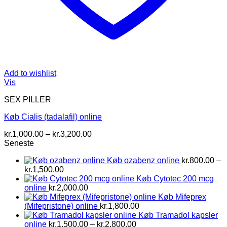
Add to wishlist
Vis
SEX PILLER
Køb Cialis (tadalafil) online
Prisinterval:
kr.
1,000.00
–
kr.
3,200.00
kr.1,000.00
Seneste
til
Køb ozabenz online
kr.
800.00
–
kr.3,200.00
Prisinterval:
kr.
1,500.00
kr.800.00
Køb Cytotec 200 mcg
til
online
kr.
2,000.00
kr.1,500.00
Køb Mifeprex
(Mifepristone) online
kr.
1,800.00
Køb Tramadol kapsler
Prisinterval:
online
kr.
1,500.00
–
kr.
2,800.00