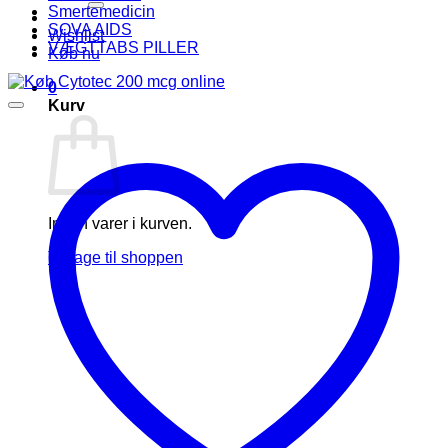
Smertemedicin
SOVA AIDS
Wishlist
VÆGTTABS PILLER
Køb nu
0
Kurv
Ingen varer i kurven.
Tilbage til shoppen