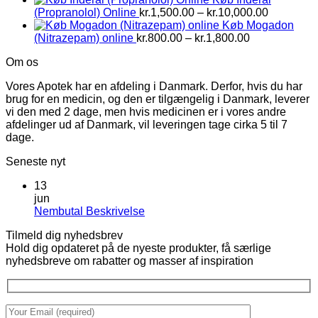
Prisinterv
(Propranolol) Online
kr.
1,500.00
–
kr.
10,000.00
kr.1,500.0
Køb Mogadon
Prisinterval:
til
(Nitrazepam) online
kr.
800.00
–
kr.
1,800.00
kr.800.00
kr.10,000
Om os
til
kr.1,800.00
Vores Apotek har en afdeling i Danmark. Derfor, hvis du har
brug for en medicin, og den er tilgængelig i Danmark, leverer
vi den med 2 dage, men hvis medicinen er i vores andre
afdelinger ud af Danmark, vil leveringen tage cirka 5 til 7
dage.
Seneste nyt
13
jun
Ingen
Nembutal Beskrivelse
kommentarer
Tilmeld dig nyhedsbrev
til
Hold dig opdateret på de nyeste produkter, få særlige
Nembutal
nyhedsbreve om rabatter og masser af inspiration
Beskrivelse