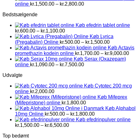
Prisinterval:
online
kr.
1,500.00
–
kr.
2,800.00
kr.1,500.00
Bedstsælgende
til
kr.2,800.00
Køb efedrin tablet online
Prisinterval:
kr.
600.00
–
kr.
1,100.00
kr.600.00
Køb Lyrica
til
Prisinterval:
(Pregabalin) Online
kr.
500.00
–
kr.
1,500.00
kr.1,100.00
kr.500.00
Køb Actavis
til
Prisi
promethazin kodein online
kr.
1,700.00
–
kr.
9,000.00
kr.1,500.00
kr.1,
Køb Serax (Oxazepam)
Prisinterval:
til
online
kr.
1,090.00
–
kr.
7,500.00
kr.1,090.00
kr.9,
Udvalgte
til
kr.7,500.00
Køb Cytotec 200 mcg
online
kr.
2,000.00
Køb Mifeprex
(Mifepristone) online
kr.
1,800.00
Køb Alphabol
Prisinterval:
10mg Online
kr.
500.00
–
kr.
1,800.00
kr.500.00
Køb efedrinpulver online
Prisinterval:
til
kr.
1,500.00
–
kr.
6,500.00
kr.1,500.00
kr.1,800.00
Top bedømt
til