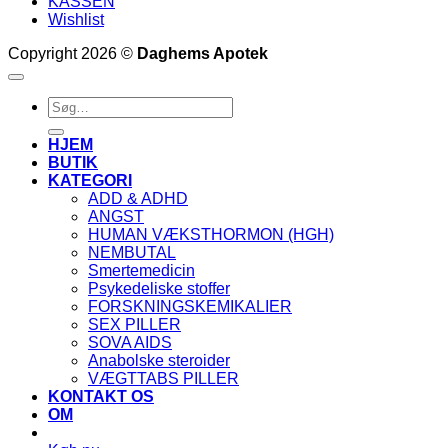
KASSEN
Wishlist
Copyright 2026 ©
Daghems Apotek
Søg
efter:
HJEM
BUTIK
KATEGORI
ADD & ADHD
ANGST
HUMAN VÆKSTHORMON (HGH)
NEMBUTAL
Smertemedicin
Psykedeliske stoffer
FORSKNINGSKEMIKALIER
SEX PILLER
SOVA AIDS
Anabolske steroider
VÆGTTABS PILLER
KONTAKT OS
OM