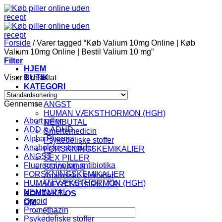
Fortsæt
til
indhold
Forside
/
Varer tagged “Køb Valium 10mg Online | Køb
Valium 10mg Online | Bestil Valium 10 mg”
Filter
HJEM
Viser 1 resultat
BUTIK
KATEGORI
ADD & ADHD
Gennemse
ANGST
HUMAN VÆKSTHORMON (HGH)
Abort piller
NEMBUTAL
ADD & ADHD
Smertemedicin
Alpha Pharma
Psykedeliske stoffer
Anabolske steroider
FORSKNINGSKEMIKALIER
ANGST
SEX PILLER
Fluoroquinolon antibiotika
SOVA AIDS
FORSKNINGSKEMIKALIER
Anabolske steroider
HUMAN VÆKSTHORMON (HGH)
VÆGTTABS PILLER
NEMBUTAL
KONTAKT OS
Opioid
OM
Promethazin
Søg
Psykedeliske stoffer
efter: