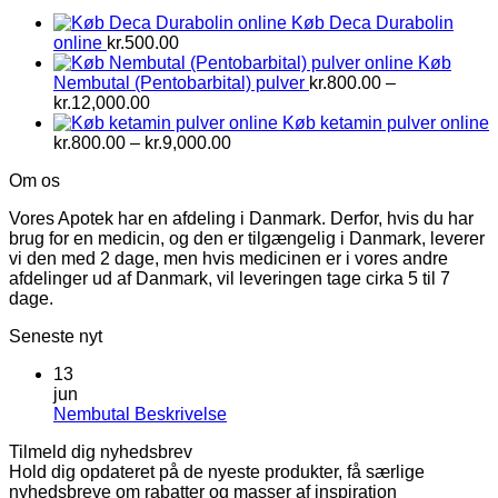
kr.6,500.00
Køb Deca Durabolin
online
kr.
500.00
Køb
Nembutal (Pentobarbital) pulver
kr.
800.00
–
Prisinterval:
kr.
12,000.00
kr.800.00
Køb ketamin pulver online
til
Prisinterval:
kr.
800.00
–
kr.
9,000.00
kr.12,000.00
kr.800.00
Om os
til
kr.9,000.00
Vores Apotek har en afdeling i Danmark. Derfor, hvis du har
brug for en medicin, og den er tilgængelig i Danmark, leverer
vi den med 2 dage, men hvis medicinen er i vores andre
afdelinger ud af Danmark, vil leveringen tage cirka 5 til 7
dage.
Seneste nyt
13
jun
Ingen
Nembutal Beskrivelse
kommentarer
Tilmeld dig nyhedsbrev
til
Hold dig opdateret på de nyeste produkter, få særlige
Nembutal
nyhedsbreve om rabatter og masser af inspiration
Beskrivelse