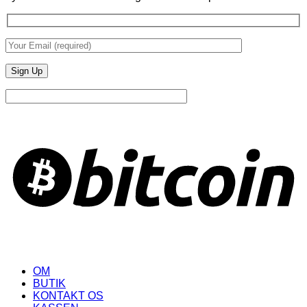
B
OM
BUTIK
KONTAKT OS