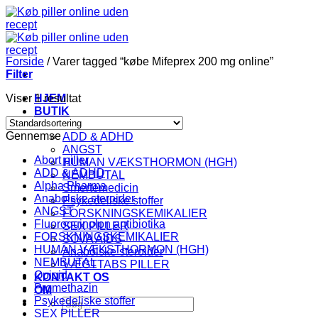
Fortsæt
til
indhold
Forside
/
Varer tagged “købe Mifeprex 200 mg online”
Filter
Viser 1 resultat
HJEM
BUTIK
KATEGORI
Gennemse
ADD & ADHD
ANGST
Abort piller
HUMAN VÆKSTHORMON (HGH)
ADD & ADHD
NEMBUTAL
Alpha Pharma
Smertemedicin
Anabolske steroider
Psykedeliske stoffer
ANGST
FORSKNINGSKEMIKALIER
Fluoroquinolon antibiotika
SEX PILLER
FORSKNINGSKEMIKALIER
SOVA AIDS
HUMAN VÆKSTHORMON (HGH)
Anabolske steroider
NEMBUTAL
VÆGTTABS PILLER
Opioid
KONTAKT OS
Promethazin
OM
Psykedeliske stoffer
Søg
SEX PILLER
efter: