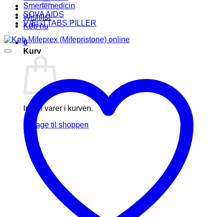
Smertemedicin
SOVA AIDS
Wishlist
VÆGTTABS PILLER
Køb nu
0
Kurv
Ingen varer i kurven.
Tilbage til shoppen