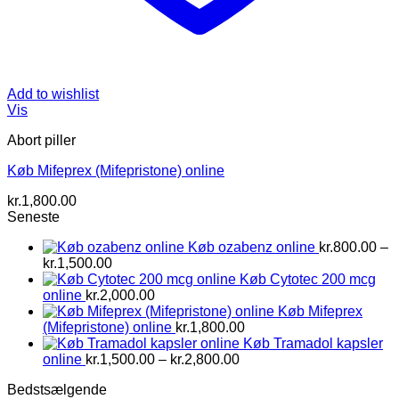
Add to wishlist
Vis
Abort piller
Køb Mifeprex (Mifepristone) online
kr.
1,800.00
Seneste
Køb ozabenz online
kr.
800.00
–
Prisinterval:
kr.
1,500.00
kr.800.00
Køb Cytotec 200 mcg
til
online
kr.
2,000.00
kr.1,500.00
Køb Mifeprex
(Mifepristone) online
kr.
1,800.00
Køb Tramadol kapsler
Prisinterval:
online
kr.
1,500.00
–
kr.
2,800.00
kr.1,500.00
Bedstsælgende
til