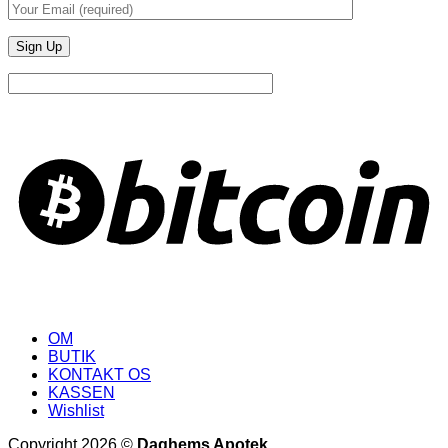
B
OM
BUTIK
KONTAKT OS
KASSEN
Wishlist
Copyright 2026 ©
Daghems Apotek