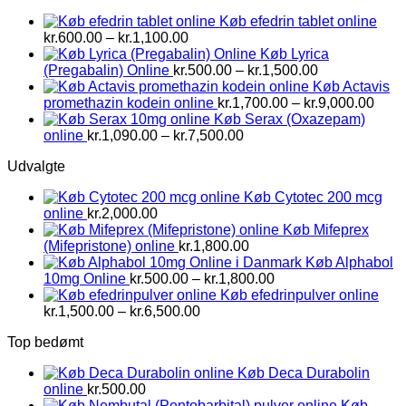
kr.2,800.00
Køb efedrin tablet online
Prisinterval:
kr.
600.00
–
kr.
1,100.00
kr.600.00
Køb Lyrica
til
Prisinterval:
(Pregabalin) Online
kr.
500.00
–
kr.
1,500.00
kr.1,100.00
kr.500.00
Køb Actavis
til
Prisi
promethazin kodein online
kr.
1,700.00
–
kr.
9,000.00
kr.1,500.00
kr.1,
Køb Serax (Oxazepam)
Prisinterval:
til
online
kr.
1,090.00
–
kr.
7,500.00
kr.1,090.00
kr.9,
Udvalgte
til
kr.7,500.00
Køb Cytotec 200 mcg
online
kr.
2,000.00
Køb Mifeprex
(Mifepristone) online
kr.
1,800.00
Køb Alphabol
Prisinterval:
10mg Online
kr.
500.00
–
kr.
1,800.00
kr.500.00
Køb efedrinpulver online
Prisinterval:
til
kr.
1,500.00
–
kr.
6,500.00
kr.1,500.00
kr.1,800.00
Top bedømt
til
kr.6,500.00
Køb Deca Durabolin
online
kr.
500.00
Køb