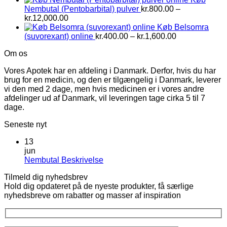
Nembutal (Pentobarbital) pulver
kr.
800.00
–
Prisinterval:
kr.
12,000.00
kr.800.00
Køb Belsomra
til
Prisinterval:
(suvorexant) online
kr.
400.00
–
kr.
1,600.00
kr.12,000.00
kr.400.00
Om os
til
kr.1,600.00
Vores Apotek har en afdeling i Danmark. Derfor, hvis du har
brug for en medicin, og den er tilgængelig i Danmark, leverer
vi den med 2 dage, men hvis medicinen er i vores andre
afdelinger ud af Danmark, vil leveringen tage cirka 5 til 7
dage.
Seneste nyt
13
jun
Ingen
Nembutal Beskrivelse
kommentarer
Tilmeld dig nyhedsbrev
til
Hold dig opdateret på de nyeste produkter, få særlige
Nembutal
nyhedsbreve om rabatter og masser af inspiration
Beskrivelse