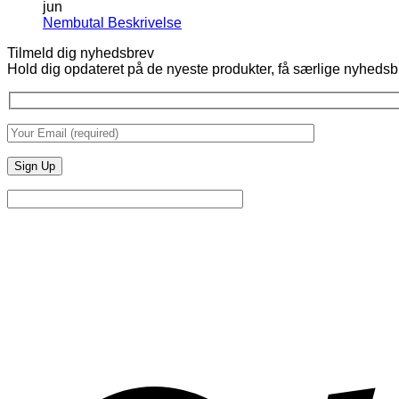
jun
Ingen
Nembutal Beskrivelse
kommentarer
Tilmeld dig nyhedsbrev
til
Hold dig opdateret på de nyeste produkter, få særlige nyhedsb
Nembutal
Beskrivelse