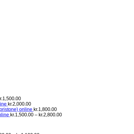
Prisinterval:
r.
1,500.00
kr.800.00
ine
kr.
2,000.00
til
pristone) online
kr.
1,800.00
kr.1,500.00
Prisinterval:
line
kr.
1,500.00
–
kr.
2,800.00
kr.1,500.00
til
kr.2,800.00