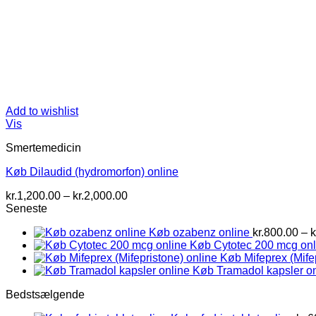
Add to wishlist
Vis
Smertemedicin
Køb Dilaudid (hydromorfon) online
Prisinterval:
kr.
1,200.00
–
kr.
2,000.00
kr.1,200.00
Seneste
til
Køb ozabenz online
kr.
800.00
–
k
kr.2,000.00
Køb Cytotec 200 mcg onl
Køb Mifeprex (Mife
Køb Tramadol kapsler on
Bedstsælgende