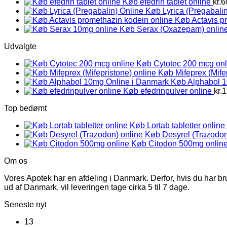
Køb efedrin tablet online
kr.
6
Køb Lyrica (Pregabalin
Køb Actavis p
Køb Serax (Oxazepam) onlin
Udvalgte
Køb Cytotec 200 mcg onl
Køb Mifeprex (Mife
Køb Alphabol 
Køb efedrinpulver online
kr.
1
Top bedømt
Køb Lortab tabletter online
Køb Desyrel (Trazodon
Køb Citodon 500mg onlin
Om os
Vores Apotek har en afdeling i Danmark. Derfor, hvis du har br
ud af Danmark, vil leveringen tage cirka 5 til 7 dage.
Seneste nyt
13