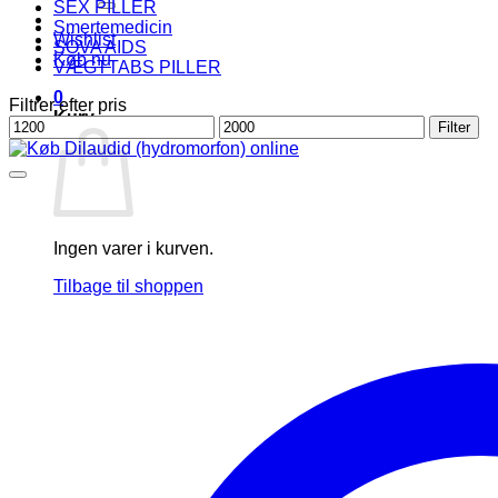
SEX PILLER
Smertemedicin
Wishlist
SOVA AIDS
Køb nu
VÆGTTABS PILLER
0
Filtrer efter pris
Kurv
Mindste
Højeste
Filter
pris
pris
Ingen varer i kurven.
Tilbage til shoppen