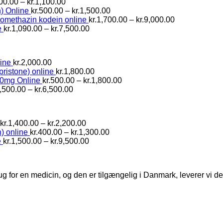
Prisinterval:
00.00
–
kr.
1,100.00
kr.600.00
Prisinterval:
) Online
kr.
500.00
–
kr.
1,500.00
til
kr.500.00
Prisinterval:
romethazin kodein online
kr.
1,700.00
–
kr.
9,000.00
kr.1,100.00
Prisinterval:
til
kr.1,700.00
e
kr.
1,090.00
–
kr.
7,500.00
kr.1,090.00
kr.1,500.00
til
til
kr.9,000.00
kr.7,500.00
ine
kr.
2,000.00
pristone) online
kr.
1,800.00
Prisinterval:
10mg Online
kr.
500.00
–
kr.
1,800.00
Prisinterval:
kr.500.00
,500.00
–
kr.
6,500.00
kr.1,500.00
til
til
kr.1,800.00
kr.6,500.00
Prisinterval:
kr.
1,400.00
–
kr.
2,200.00
kr.1,400.00
Prisinterval:
) online
kr.
400.00
–
kr.
1,300.00
til
Prisinterval:
kr.400.00
e
kr.
1,500.00
–
kr.
9,500.00
kr.2,200.00
kr.1,500.00
til
til
kr.1,300.00
kr.9,500.00
ug for en medicin, og den er tilgængelig i Danmark, leverer vi 