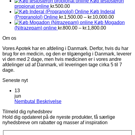
Køb testosteron
propionat online
kr.
500.00
Køb Inderal
Prisinterv
(Propranolol) Online
kr.
1,500.00
–
kr.
10,000.00
kr.1,500.0
Køb Mogadon
Prisinterval:
til
(Nitrazepam) online
kr.
800.00
–
kr.
1,800.00
kr.800.00
kr.10,000
Om os
til
kr.1,800.00
Vores Apotek har en afdeling i Danmark. Derfor, hvis du har
brug for en medicin, og den er tilgængelig i Danmark, leverer
vi den med 2 dage, men hvis medicinen er i vores andre
afdelinger ud af Danmark, vil leveringen tage cirka 5 til 7
dage.
Seneste nyt
13
jun
Ingen
Nembutal Beskrivelse
kommentarer
Tilmeld dig nyhedsbrev
til
Hold dig opdateret på de nyeste produkter, få særlige
Nembutal
nyhedsbreve om rabatter og masser af inspiration
Beskrivelse