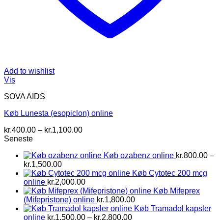
Add to wishlist
Vis
SOVA AIDS
Køb Lunesta (esopiclon) online
Prisinterval:
kr.
400.00
–
kr.
1,100.00
kr.400.00
Seneste
til
Køb ozabenz online
kr.
800.00
–
kr.1,100.00
Prisinterval:
kr.
1,500.00
kr.800.00
Køb Cytotec 200 mcg
til
online
kr.
2,000.00
kr.1,500.00
Køb Mifeprex
(Mifepristone) online
kr.
1,800.00
Køb Tramadol kapsler
Prisinterval:
online
kr.
1,500.00
–
kr.
2,800.00