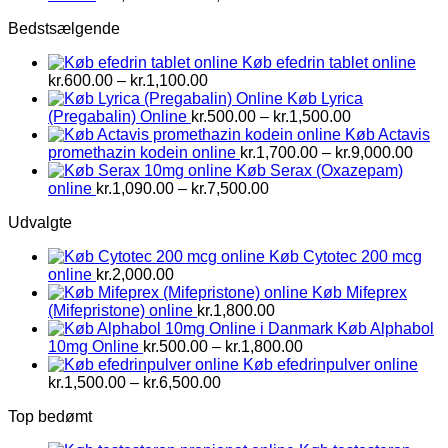
kr.1,500.00
Bedstsælgende
til
kr.2,800.00
Køb efedrin tablet online
Prisinterval:
kr.
600.00
–
kr.
1,100.00
kr.600.00
Køb Lyrica
til
Prisinterval:
(Pregabalin) Online
kr.
500.00
–
kr.
1,500.00
kr.1,100.00
kr.500.00
Køb Actavis
til
Prisi
promethazin kodein online
kr.
1,700.00
–
kr.
9,000.00
kr.1,500.00
kr.1,
Køb Serax (Oxazepam)
Prisinterval:
til
online
kr.
1,090.00
–
kr.
7,500.00
kr.1,090.00
kr.9,
Udvalgte
til
kr.7,500.00
Køb Cytotec 200 mcg
online
kr.
2,000.00
Køb Mifeprex
(Mifepristone) online
kr.
1,800.00
Køb Alphabol
Prisinterval:
10mg Online
kr.
500.00
–
kr.
1,800.00
kr.500.00
Køb efedrinpulver online
Prisinterval:
til
kr.
1,500.00
–
kr.
6,500.00
kr.1,500.00
kr.1,800.00
Top bedømt
til
kr.6,500.00