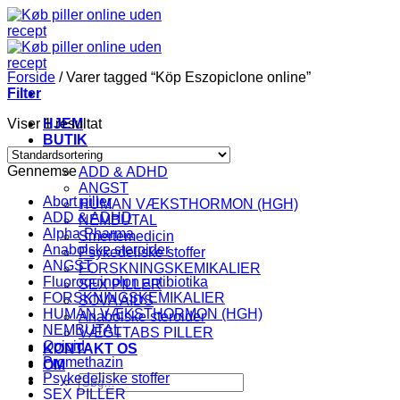
Fortsæt
til
indhold
Forside
/
Varer tagged “Köp Eszopiclone online”
Filter
Viser 1 resultat
HJEM
BUTIK
KATEGORI
Gennemse
ADD & ADHD
ANGST
Abort piller
HUMAN VÆKSTHORMON (HGH)
ADD & ADHD
NEMBUTAL
Alpha Pharma
Smertemedicin
Anabolske steroider
Psykedeliske stoffer
ANGST
FORSKNINGSKEMIKALIER
Fluoroquinolon antibiotika
SEX PILLER
FORSKNINGSKEMIKALIER
SOVA AIDS
HUMAN VÆKSTHORMON (HGH)
Anabolske steroider
NEMBUTAL
VÆGTTABS PILLER
Opioid
KONTAKT OS
Promethazin
OM
Psykedeliske stoffer
Søg
SEX PILLER
efter: