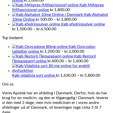
online
kr.
2,000.00
Køb Mifeprex
(Mifepristone) online
kr.
1,800.00
Køb Alphabol
Prisinterval:
10mg Online
kr.
500.00
–
kr.
1,800.00
kr.500.00
Køb efedrinpulver online
Prisinterval:
til
kr.
1,500.00
–
kr.
6,500.00
kr.1,500.00
kr.1,800.00
Top bedømt
til
kr.6,500.00
Køb Oxycodon
Prisinterval:
tabletter online
kr.
1,200.00
–
kr.
2,000.00
kr.1,200.00
Køb Restoril
til
Prisinterval:
(Temazepam) online
kr.
600.00
–
kr.
1,600.00
kr.2,000.00
kr.600.00
til
kr.1,600.00
Prisinte
Køb vidalista sort online
kr.
1,630.00
–
kr.
5,800.00
kr.1,63
Om os
til
kr.5,80
Vores Apotek har en afdeling i Danmark. Derfor, hvis du har
brug for en medicin, og den er tilgængelig i Danmark, leverer
vi den med 2 dage, men hvis medicinen er i vores andre
afdelinger ud af Danmark, vil leveringen tage cirka 5 til 7
dage.