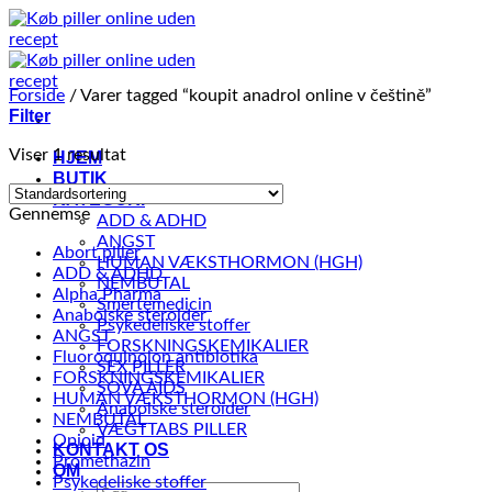
Fortsæt
til
indhold
Forside
/
Varer tagged “koupit anadrol online v češtině”
Filter
Viser 1 resultat
HJEM
BUTIK
KATEGORI
Gennemse
ADD & ADHD
ANGST
Abort piller
HUMAN VÆKSTHORMON (HGH)
ADD & ADHD
NEMBUTAL
Alpha Pharma
Smertemedicin
Anabolske steroider
Psykedeliske stoffer
ANGST
FORSKNINGSKEMIKALIER
Fluoroquinolon antibiotika
SEX PILLER
FORSKNINGSKEMIKALIER
SOVA AIDS
HUMAN VÆKSTHORMON (HGH)
Anabolske steroider
NEMBUTAL
VÆGTTABS PILLER
Opioid
KONTAKT OS
Promethazin
OM
Psykedeliske stoffer
Søg