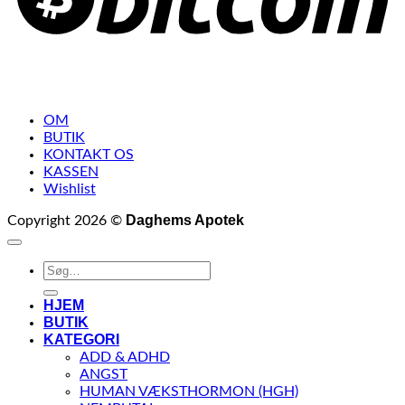
OM
BUTIK
KONTAKT OS
KASSEN
Wishlist
Daghems Apotek
Copyright 2026 ©
Søg
efter:
HJEM
BUTIK
KATEGORI
ADD & ADHD
ANGST
HUMAN VÆKSTHORMON (HGH)