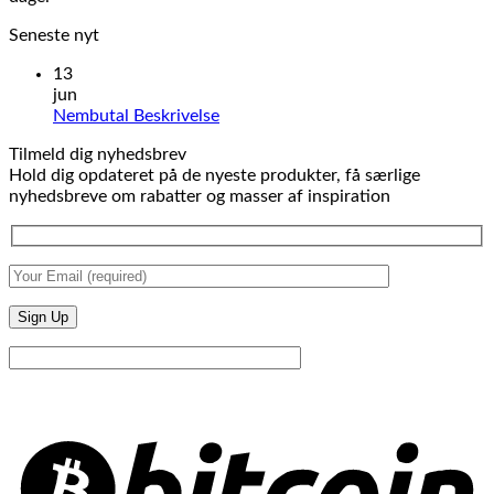
Seneste nyt
13
jun
Ingen
Nembutal Beskrivelse
kommentarer
Tilmeld dig nyhedsbrev
til
Hold dig opdateret på de nyeste produkter, få særlige
Nembutal
nyhedsbreve om rabatter og masser af inspiration
Beskrivelse
B