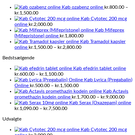
Køb ozabenz online
kr.
800.00
–
Prisinterval:
kr.
1,500.00
kr.800.00
Køb Cytotec 200 mcg
til
online
kr.
2,000.00
kr.1,500.00
Køb Mifeprex
(Mifepristone) online
kr.
1,800.00
Køb Tramadol kapsler
Prisinterval:
online
kr.
1,500.00
–
kr.
2,800.00
kr.1,500.00
Bedstsælgende
til
kr.2,800.00
Køb efedrin tablet online
Prisinterval:
kr.
600.00
–
kr.
1,100.00
kr.600.00
Køb Lyrica (Pregabalin)
til
Prisinterval:
Online
kr.
500.00
–
kr.
1,500.00
kr.1,100.00
kr.500.00
Køb Actavis
til
Prisi
promethazin kodein online
kr.
1,700.00
–
kr.
9,000.00
kr.1,500.00
kr.1,
Køb Serax (Oxazepam) online
Prisinterval:
til
kr.
1,090.00
–
kr.
7,500.00
kr.1,090.00
kr.9,
Udvalgte
til
kr.7,500.00
Køb Cytotec 200 mcg