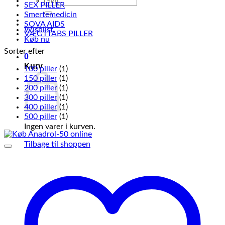
SEX PILLER
efter:
Smertemedicin
SOVA AIDS
Wishlist
VÆGTTABS PILLER
Køb nu
Sorter efter
0
Kurv
100 piller
(1)
150 piller
(1)
200 piller
(1)
300 piller
(1)
400 piller
(1)
500 piller
(1)
Ingen varer i kurven.
Tilbage til shoppen