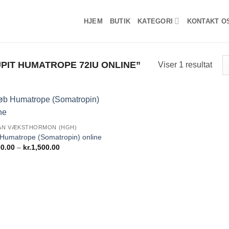
HJEM
BUTIK
KATEGORI
KONTAKT O
IT HUMATROPE 72IU ONLINE”
Viser 1 resultat
Add to
AN VÆKSTHORMON (HGH)
wishlist
Humatrope (Somatropin) online
Prisinterval:
0.00
–
kr.
1,500.00
kr.700.00
til
kr.1,500.00