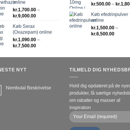
online
kr.
500.00
–
kr.
1,80
kr.
1,700.00
–
Køb efedrinpulver
Prisinterval:
kr.
9,000.00
online
kr.1,700.00
Køb Serax
til
kr.
1,500.00
–
(Oxazepam) online
Prisinte
kr.9,000.00
kr.
6,500.00
kr.
1,090.00
–
kr.1,50
Prisinterval:
kr.
7,500.00
til
kr.1,090.00
kr.6,50
til
kr.7,500.00
NESTE NYT
TILMELD DIG NYHEDSB
Hold dig opdateret på de nye
Nembutal Beskrivelse
produkter, få særlige nyheds
Ingen
kommentarer
om rabatter og masser af
til
Nembutal
inspiration
Beskrivelse