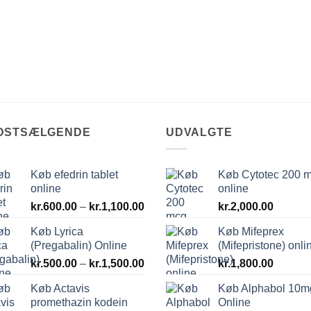
DSTSÆLGENDE
UDVALGTE
Køb efedrin tablet
Køb Cytotec 200 
online
online
val:
Prisinterval:
0
kr.
600.00
–
kr.
1,100.00
kr.
2,000.00
kr.600.00
Køb Lyrica
Køb Mifeprex
til
.00
(Pregabalin) Online
(Mifepristone) onli
kr.1,100.00
Prisinterval:
kr.
500.00
–
kr.
1,500.00
kr.
1,800.00
kr.500.00
Køb Actavis
Køb Alphabol 10m
til
promethazin kodein
Online
kr.1,500.00