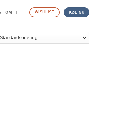
WISHLIST
S
OM
KØB NU