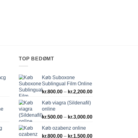
TOP BEDØMT
mcg
Køb Suboxone
Sublingual Film Online
Prisinterval:
kr.
800.00
–
kr.
2,200.00
kr.800.00
Køb viagra (Sildenafil)
til
ne
online
kr.2,200.00
Prisinterval:
kr.
500.00
–
kr.
3,000.00
kr.500.00
g
Køb ozabenz online
til
Prisinterval:
kr.
800.00
–
kr.
1,500.00
kr.3,000.00