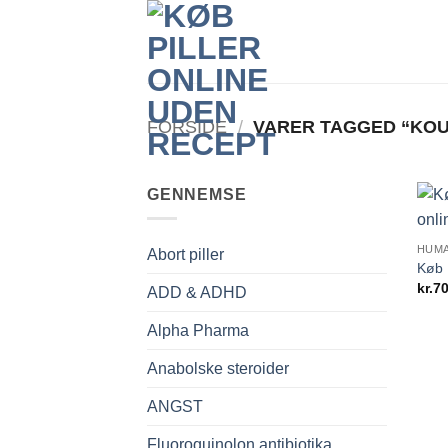
Fortsæt
til
indhold
FORSIDE
/
VARER TAGGED “KOUP
GENNEMSE
HUM
Abort piller
Køb 
kr.
70
ADD & ADHD
Alpha Pharma
Anabolske steroider
ANGST
Fluoroquinolon antibiotika