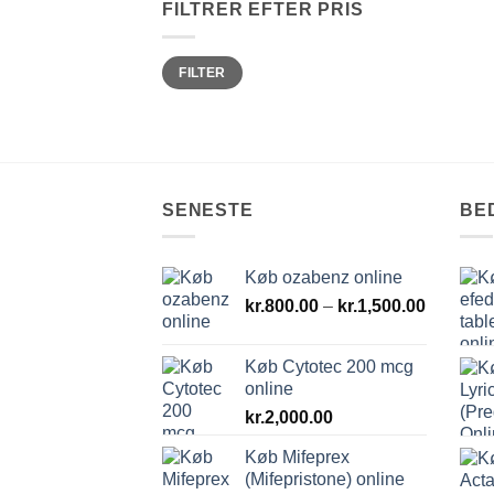
FILTRER EFTER PRIS
Mindste
Højeste
FILTER
pris
pris
SENESTE
BE
Køb ozabenz online
Prisinter
kr.
800.00
–
kr.
1,500.00
kr.800.0
til
Køb Cytotec 200 mcg
kr.1,500
online
kr.
2,000.00
Køb Mifeprex
(Mifepristone) online