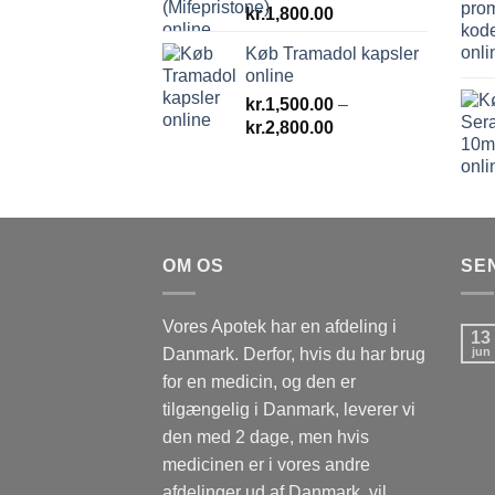
kr.
1,800.00
Køb Tramadol kapsler
online
kr.
1,500.00
–
Prisinterval:
kr.
2,800.00
kr.1,500.00
til
kr.2,800.00
OM OS
SE
Vores Apotek har en afdeling i
13
Danmark. Derfor, hvis du har brug
jun
for en medicin, og den er
tilgængelig i Danmark, leverer vi
den med 2 dage, men hvis
medicinen er i vores andre
afdelinger ud af Danmark, vil