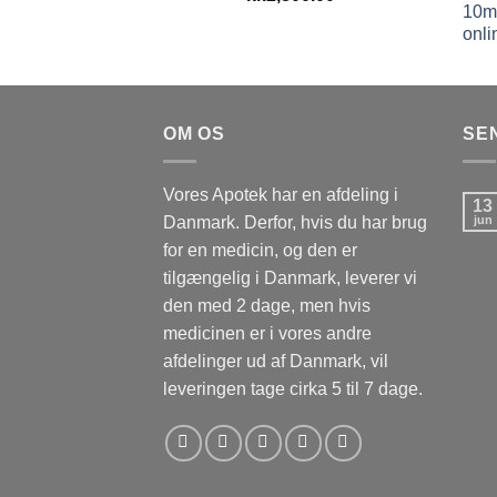
kr.1,500.00
til
kr.2,800.00
OM OS
SE
Vores Apotek har en afdeling i
13
Danmark. Derfor, hvis du har brug
jun
for en medicin, og den er
tilgængelig i Danmark, leverer vi
den med 2 dage, men hvis
medicinen er i vores andre
afdelinger ud af Danmark, vil
leveringen tage cirka 5 til 7 dage.