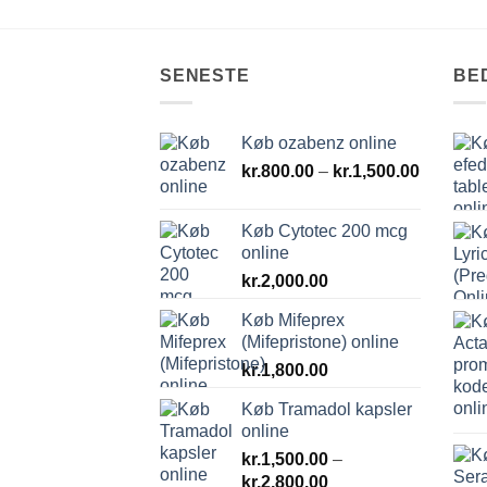
SENESTE
BE
Køb ozabenz online
Prisinter
kr.
800.00
–
kr.
1,500.00
kr.800.0
til
Køb Cytotec 200 mcg
kr.1,500
online
kr.
2,000.00
Køb Mifeprex
(Mifepristone) online
kr.
1,800.00
Køb Tramadol kapsler
online
kr.
1,500.00
–
Prisinterval:
kr.
2,800.00