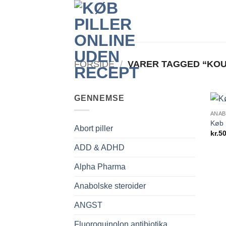
Fortsæt
til
indhold
FORSIDE
/
VARER TAGGED “KOU
GENNEMSE
ANAB
Køb 
Abort piller
kr.
50
ADD & ADHD
Alpha Pharma
Anabolske steroider
ANGST
Fluoroquinolon antibiotika