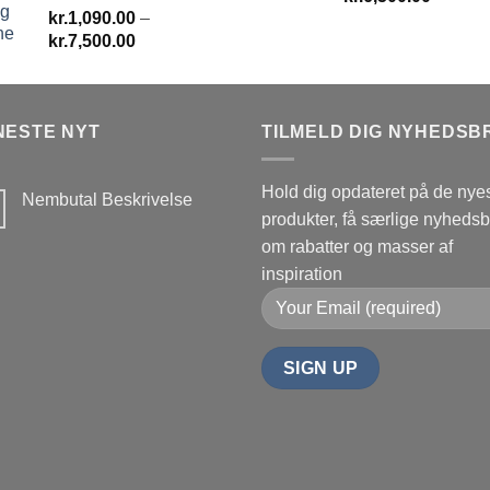
kr.
1,090.00
–
kr.1,50
Prisinterval:
kr.
7,500.00
til
kr.1,090.00
kr.6,50
til
kr.7,500.00
NESTE NYT
TILMELD DIG NYHEDSB
Hold dig opdateret på de nye
Nembutal Beskrivelse
produkter, få særlige nyheds
Ingen
kommentarer
om rabatter og masser af
til
Nembutal
inspiration
Beskrivelse