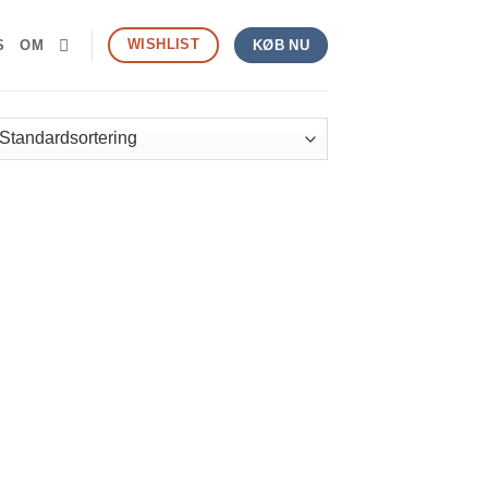
WISHLIST
S
OM
KØB NU