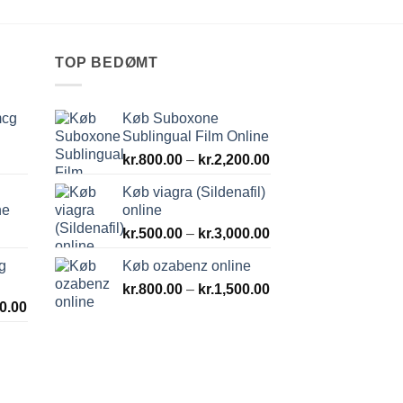
TOP BEDØMT
mcg
Køb Suboxone
Sublingual Film Online
Prisinterval:
kr.
800.00
–
kr.
2,200.00
kr.800.00
Køb viagra (Sildenafil)
til
ne
online
kr.2,200.00
Prisinterval:
kr.
500.00
–
kr.
3,000.00
kr.500.00
g
Køb ozabenz online
til
Prisinterval:
kr.
800.00
–
kr.
1,500.00
kr.3,000.00
Prisinterval:
0.00
kr.800.00
kr.500.00
til
til
kr.1,500.00
kr.1,800.00
rval: