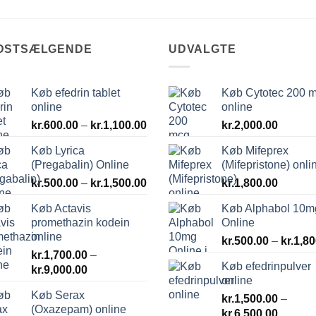
DSTSÆLGENDE
UDVALGTE
Køb efedrin tablet
Køb Cytotec 200 
online
online
val:
Prisinterval:
0
kr.
600.00
–
kr.
1,100.00
kr.
2,000.00
kr.600.00
Køb Lyrica
Køb Mifeprex
til
.00
(Pregabalin) Online
(Mifepristone) onli
kr.1,100.00
Prisinterval:
kr.
500.00
–
kr.
1,500.00
kr.
1,800.00
kr.500.00
Køb Actavis
Køb Alphabol 10m
til
promethazin kodein
Online
kr.1,500.00
online
kr.
500.00
–
kr.
1,80
kr.
1,700.00
–
Køb efedrinpulver
Prisinterval:
kr.
9,000.00
online
kr.1,700.00
Køb Serax
til
kr.
1,500.00
–
(Oxazepam) online
Prisinte
kr.9,000.00
kr.
6,500.00