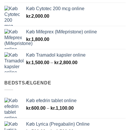
til
Køb Cytotec 200 mcg online
kr.1,500.00
kr.
2,000.00
Køb Mifeprex (Mifepristone) online
kr.
1,800.00
Køb Tramadol kapsler online
Prisinterval:
kr.
1,500.00
–
kr.
2,800.00
kr.1,500.00
til
kr.2,800.00
BEDSTSÆLGENDE
Køb efedrin tablet online
Prisinterval:
kr.
600.00
–
kr.
1,100.00
kr.600.00
til
Køb Lyrica (Pregabalin) Online
kr.1,100.00