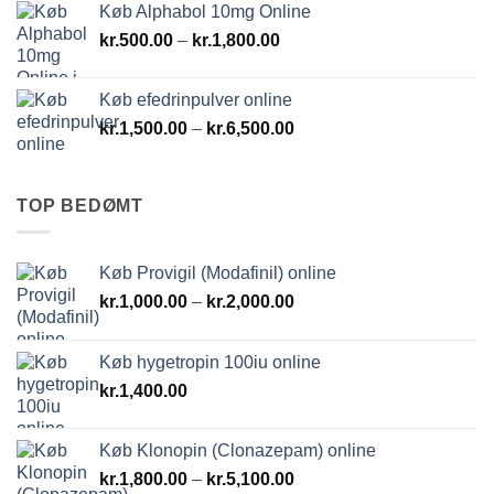
Køb Alphabol 10mg Online
Prisinterval:
kr.
500.00
–
kr.
1,800.00
kr.500.00
til
Køb efedrinpulver online
kr.1,800.00
Prisinterval:
kr.
1,500.00
–
kr.
6,500.00
kr.1,500.00
til
kr.6,500.00
TOP BEDØMT
Køb Provigil (Modafinil) online
Prisinterval:
kr.
1,000.00
–
kr.
2,000.00
kr.1,000.00
til
Køb hygetropin 100iu online
kr.2,000.00
kr.
1,400.00
Køb Klonopin (Clonazepam) online
Prisinterval:
kr.
1,800.00
–
kr.
5,100.00