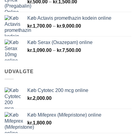
Prisinterval:
kr.
500.00
–
kr.
1,500.00
kr.500.00
til
Køb Actavis promethazin kodein online
kr.1,500.00
Prisinterval:
kr.
1,700.00
–
kr.
9,000.00
kr.1,700.00
til
Køb Serax (Oxazepam) online
kr.9,000.00
Prisinterval:
kr.
1,090.00
–
kr.
7,500.00
kr.1,090.00
til
kr.7,500.00
UDVALGTE
Køb Cytotec 200 mcg online
kr.
2,000.00
Køb Mifeprex (Mifepristone) online
kr.
1,800.00