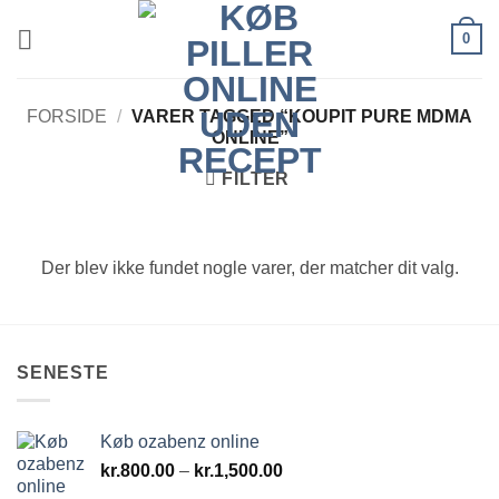
Fortsæt
0
til
indhold
FORSIDE
/
VARER TAGGED “KOUPIT PURE MDMA
ONLINE”
FILTER
Der blev ikke fundet nogle varer, der matcher dit valg.
SENESTE
Køb ozabenz online
Prisinterval:
kr.
800.00
–
kr.
1,500.00
kr.800.00