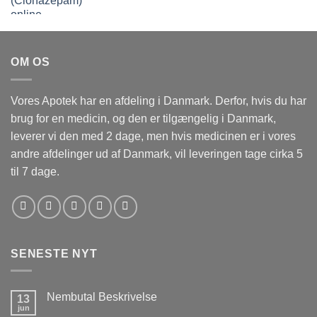
kr.1,800.00
til
kr.5,100.00
OM OS
Vores Apotek har en afdeling i Danmark. Derfor, hvis du har
brug for en medicin, og den er tilgængelig i Danmark,
leverer vi den med 2 dage, men hvis medicinen er i vores
andre afdelinger ud af Danmark, vil leveringen tage cirka 5
til 7 dage.
SENESTE NYT
Nembutal Beskrivelse
13
jun
Ingen