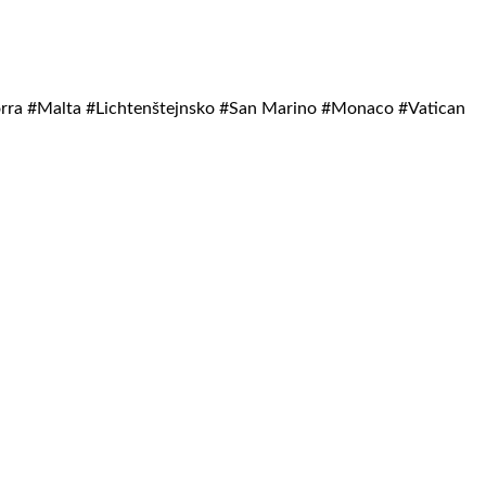
orra #Malta #Lichtenštejnsko #San Marino #Monaco #Vatican