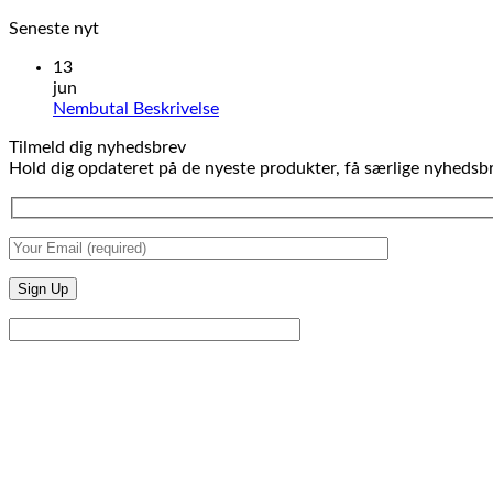
Seneste nyt
13
jun
Ingen
Nembutal Beskrivelse
kommentarer
Tilmeld dig nyhedsbrev
til
Hold dig opdateret på de nyeste produkter, få særlige nyhedsbr
Nembutal
Beskrivelse