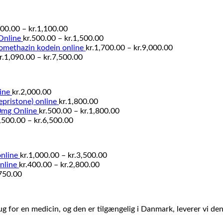
kr.1,500.00
til
kr.2,800.00
Prisinterval:
00.00
–
kr.
1,100.00
kr.600.00
Prisinterval:
Online
kr.
500.00
–
kr.
1,500.00
til
kr.500.00
Prisinterval:
omethazin kodein online
kr.
1,700.00
–
kr.
9,000.00
kr.1,100.00
Prisinterval:
til
kr.1,700.00
r.
1,090.00
–
kr.
7,500.00
kr.1,090.00
kr.1,500.00
til
til
kr.9,000.00
kr.7,500.00
ine
kr.
2,000.00
pristone) online
kr.
1,800.00
Prisinterval:
0mg Online
kr.
500.00
–
kr.
1,800.00
Prisinterval:
kr.500.00
,500.00
–
kr.
6,500.00
kr.1,500.00
til
til
kr.1,800.00
kr.6,500.00
Prisinterval:
online
kr.
1,000.00
–
kr.
3,500.00
Prisinterval:
kr.1,000.00
nline
kr.
400.00
–
kr.
2,800.00
kr.400.00
til
750.00
til
kr.3,500.00
kr.2,800.00
ug for en medicin, og den er tilgængelig i Danmark, leverer vi de