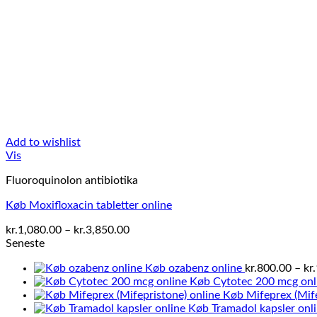
Add to wishlist
Vis
Fluoroquinolon antibiotika
Køb Moxifloxacin tabletter online
Prisinterval:
kr.
1,080.00
–
kr.
3,850.00
kr.1,080.00
Seneste
til
Køb ozabenz online
kr.
800.00
–
kr.
kr.3,850.00
Køb Cytotec 200 mcg onl
Køb Mifeprex (Mife
Køb Tramadol kapsler onl