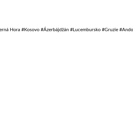
o #Černá Hora #Kosovo #Ázerbájdžán #Lucembursko #Gruzie #And