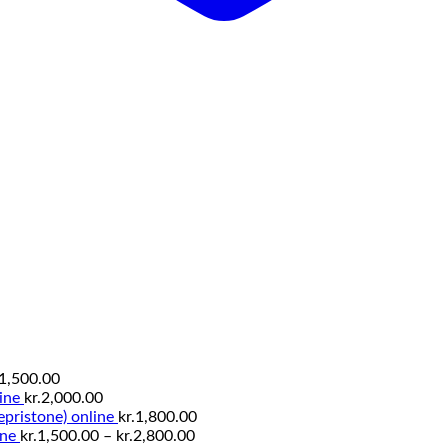
Prisinterval:
1,500.00
kr.800.00
ine
kr.
2,000.00
til
pristone) online
kr.
1,800.00
kr.1,500.00
Prisinterval:
ine
kr.
1,500.00
–
kr.
2,800.00