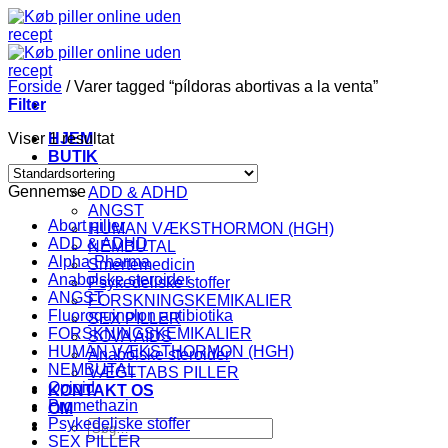
Fortsæt
til
indhold
Forside
/
Varer tagged “píldoras abortivas a la venta”
Filter
Viser 1 resultat
HJEM
BUTIK
KATEGORI
Gennemse
ADD & ADHD
ANGST
Abort piller
HUMAN VÆKSTHORMON (HGH)
ADD & ADHD
NEMBUTAL
Alpha Pharma
Smertemedicin
Anabolske steroider
Psykedeliske stoffer
ANGST
FORSKNINGSKEMIKALIER
Fluoroquinolon antibiotika
SEX PILLER
FORSKNINGSKEMIKALIER
SOVA AIDS
HUMAN VÆKSTHORMON (HGH)
Anabolske steroider
NEMBUTAL
VÆGTTABS PILLER
Opioid
KONTAKT OS
Promethazin
OM
Psykedeliske stoffer
Søg
SEX PILLER
efter: