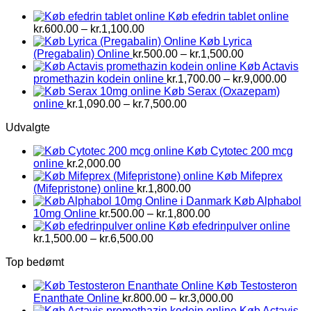
kr.2,800.00
Køb efedrin tablet online
Prisinterval:
kr.
600.00
–
kr.
1,100.00
kr.600.00
Køb Lyrica
til
Prisinterval:
(Pregabalin) Online
kr.
500.00
–
kr.
1,500.00
kr.1,100.00
kr.500.00
Køb Actavis
til
Prisi
promethazin kodein online
kr.
1,700.00
–
kr.
9,000.00
kr.1,500.00
kr.1,
Køb Serax (Oxazepam)
Prisinterval:
til
online
kr.
1,090.00
–
kr.
7,500.00
kr.1,090.00
kr.9,
Udvalgte
til
kr.7,500.00
Køb Cytotec 200 mcg
online
kr.
2,000.00
Køb Mifeprex
(Mifepristone) online
kr.
1,800.00
Køb Alphabol
Prisinterval:
10mg Online
kr.
500.00
–
kr.
1,800.00
kr.500.00
Køb efedrinpulver online
Prisinterval:
til
kr.
1,500.00
–
kr.
6,500.00
kr.1,500.00
kr.1,800.00
Top bedømt
til
kr.6,500.00
Køb Testosteron
Prisinterval:
Enanthate Online
kr.
800.00
–
kr.
3,000.00
kr.800.00
Køb Actavis