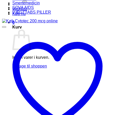
Smertemedicin
SOVA AIDS
Wishlist
VÆGTTABS PILLER
Køb nu
0
Kurv
Ingen varer i kurven.
Tilbage til shoppen