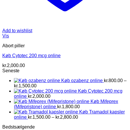
Add to wishlist
Vis
Abort piller
Køb Cytotec 200 mcg online
kr.
2,000.00
Seneste
Køb ozabenz online
kr.
800.00
–
Prisinterval:
kr.
1,500.00
kr.800.00
Køb Cytotec 200 mcg
til
online
kr.
2,000.00
kr.1,500.00
Køb Mifeprex
(Mifepristone) online
kr.
1,800.00
Køb Tramadol kapsler
Prisinterval:
online
kr.
1,500.00
–
kr.
2,800.00
kr.1,500.00
Bedstsælgende
til