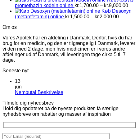
til
Prisi
promethazin kodein online
kr.
1,700.00
–
kr.
9,000.00
kr.3,000.00
kr.1,
Køb Desoxyn
Prisinterv
til
(metamfetamin) online
kr.
1,500.00
–
kr.
2,000.00
kr.1,500.
kr.9,
Om os
til
kr.2,000.
Vores Apotek har en afdeling i Danmark. Derfor, hvis du har
brug for en medicin, og den er tilgængelig i Danmark, leverer
vi den med 2 dage, men hvis medicinen er i vores andre
afdelinger ud af Danmark, vil leveringen tage cirka 5 til 7
dage.
Seneste nyt
13
jun
Ingen
Nembutal Beskrivelse
kommentarer
Tilmeld dig nyhedsbrev
til
Hold dig opdateret på de nyeste produkter, få særlige
Nembutal
nyhedsbreve om rabatter og masser af inspiration
Beskrivelse